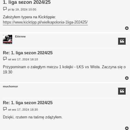
1. liga sezon 2024/25
P
pt lip 19, 2024 10:00
o
s
Założyłem typera na Kicktippie:
t
https://www.kicktipp.pl/wielkapolonia-1liga-202425/
Etienne
Re: 1. liga sezon 2024/25
P
wt wrz 17, 2024 18:10
o
s
Przypominam o zaległym meczu 1 kolejki - ŁKS vs Wisła. Zaczyna się o
t
19.30
muchomor
Re: 1. liga sezon 2024/25
P
wt wrz 17, 2024 18:30
o
s
Dzięki, rzutem na taśmę zdążyłem.
t