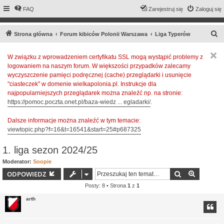
FAQ
Zarejestruj się
Zaloguj się
S
Strona główna
Forum kibiców Polonii Warszawa
Liga Typerów
z
W związku z wprowadzeniem certyfikatu SSL mogą wystąpić problemy z
u
logowaniem na naszym forum. W większości przypadków zalecamy
k
wyczyszczenie pamięci podręcznej (cache) przeglądarki i usunięcie
a
"ciasteczek" w domenie wielkapolonia.pl. Instrukcje dla
najpopularniejszych przeglądarek można znaleźć np. na stronie:
j
https://pomoc.poczta.onet.pl/baza-wiedz ... egladarki/
.
Dalsze informacje można znaleźć w tym temacie:
viewtopic.php?f=16&t=16541&start=25#p687325
1. liga sezon 2024/25
Moderator:
Soopie
Szukaj
Wyszuki
ODPOWIEDZ
Posty: 8 • Strona
1
z
1
arth