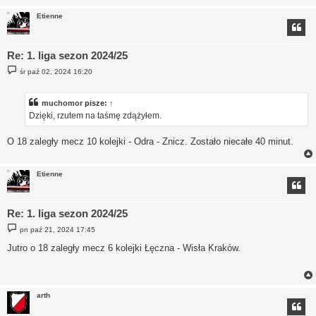
Etienne
Re: 1. liga sezon 2024/25
P
śr paź 02, 2024 16:20
o
s
t
muchomor
pisze:
↑
Dzięki, rzutem na taśmę zdążyłem.
O 18 zaległy mecz 10 kolejki - Odra - Znicz. Zostało niecałe 40 minut.
Etienne
Re: 1. liga sezon 2024/25
P
pn paź 21, 2024 17:45
o
s
Jutro o 18 zaległy mecz 6 kolejki Łęczna - Wisła Kraków.
t
arth