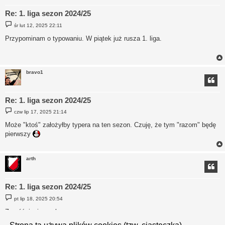
Re: 1. liga sezon 2024/25
P
śr lut 12, 2025 22:11
o
s
Przypominam o typowaniu. W piątek już rusza 1. liga.
t
bravo1
Re: 1. liga sezon 2024/25
P
czw lip 17, 2025 21:14
o
s
Może "ktoś" założyłby typera na ten sezon. Czuję, że tym "razom" będę
t
pierwszy
arth
Re: 1. liga sezon 2024/25
P
pt lip 18, 2025 20:54
o
s
Z opóźnieniem, ale zapraszam:
t
https://www.kicktipp.pl/wielka-polonia-202526/