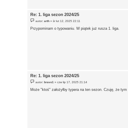
Re: 1. liga sezon 2024/25
P
autor:
arth
»
śr lut 12, 2025 22:11
o
s
Przypominam o typowaniu. W piątek już rusza 1. liga.
t
Re: 1. liga sezon 2024/25
P
autor:
bravo1
»
czw lip 17, 2025 21:14
o
s
Może "ktoś" założyłby typera na ten sezon. Czuję, że ty
t