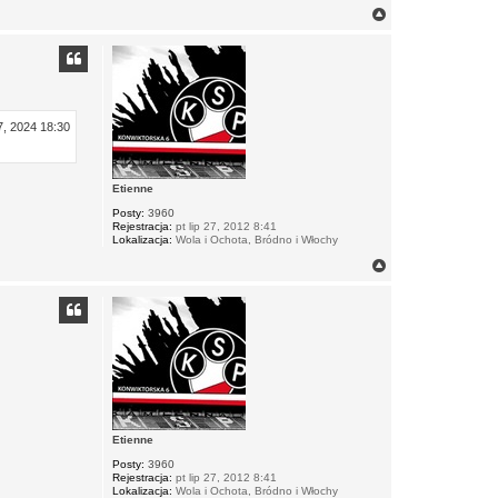
N
a
g
ó
r
ę
7, 2024 18:30
Etienne
Posty:
3960
Rejestracja:
pt lip 27, 2012 8:41
Lokalizacja:
Wola i Ochota, Bródno i Włochy
N
a
g
ó
r
ę
Etienne
Posty:
3960
Rejestracja:
pt lip 27, 2012 8:41
Lokalizacja:
Wola i Ochota, Bródno i Włochy