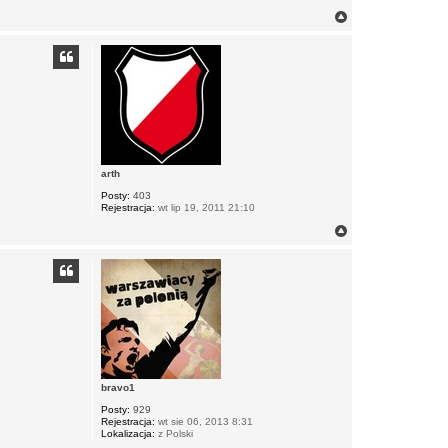
N
a
g
ó
r
ę
arth
Posty:
403
Rejestracja:
wt lip 19, 2011 21:10
N
a
g
ó
r
ę
bravo1
Posty:
929
Rejestracja:
wt sie 06, 2013 8:31
Lokalizacja:
z Polski