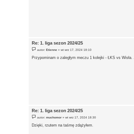
Re: 1. liga sezon 2024/25
P
autor:
Etienne
»
wt wrz 17, 2024 18:10
o
s
Przypominam o zaległym meczu 1 kolejki - ŁKS vs Wisła. 
t
Re: 1. liga sezon 2024/25
P
autor:
muchomor
»
wt wrz 17, 2024 18:30
o
s
Dzięki, rzutem na taśmę zdążyłem.
t