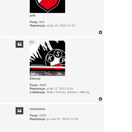
arth
Posty:
403
Rejestracja:
wt lip 19, 2011 21:10
N
a
g
ó
r
ę
Etienne
Posty:
3960
Rejestracja:
pt lip 27, 2012 8:41
Lokalizacja:
Wola i Ochota, Bródno i Włochy
N
a
g
muchomor
ó
r
Posty:
1109
Rejestracja:
pn paź 07, 2019 21:59
ę