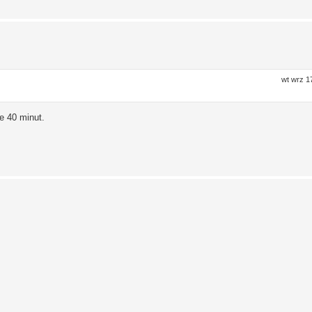
wt wrz 1
łe 40 minut.