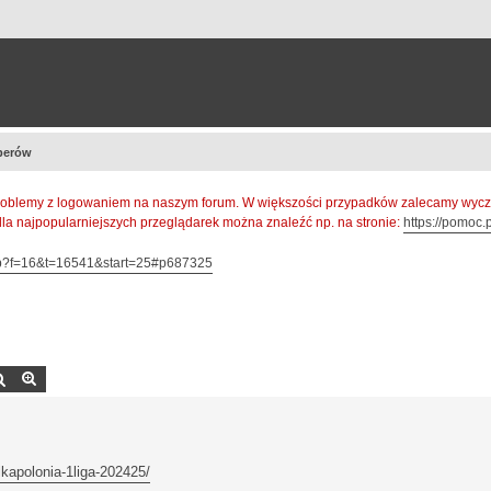
perów
oblemy z logowaniem na naszym forum. W większości przypadków zalecamy wyczys
 dla najpopularniejszych przeglądarek można znaleźć np. na stronie:
https://pomoc.p
hp?f=16&t=16541&start=25#p687325
Szukaj
Wyszukiwanie zaawansowane
lkapolonia-1liga-202425/