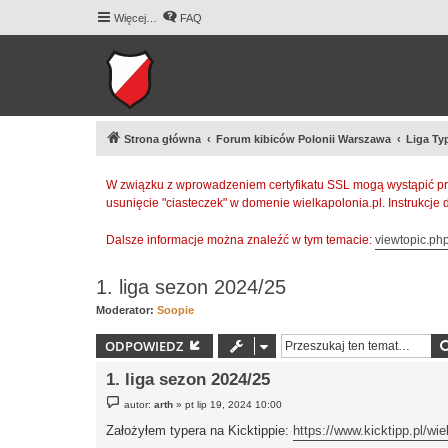
Więcej…
FAQ
Strona główna
Forum kibiców Polonii Warszawa
Liga Ty
W związku z wprowadzeniem certyfikatu SSL mogą wystąpić pr
usunięcie "ciasteczek" w domenie wielkapolonia.pl. Instrukcje
Dalsze informacje można znaleźć w tym temacie:
viewtopic.p
1. liga sezon 2024/25
Moderator:
Soopie
ODPOWIEDZ
1. liga sezon 2024/25
P
autor:
arth
»
pt lip 19, 2024 10:00
o
s
Założyłem typera na Kicktippie:
https://www.kicktipp.pl/wie
t