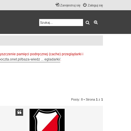
Zarejestruj się
Zaloguj się
Szukaj
Wyszukiwanie z
zczenie pamięci podręcznej (cache) przeglądarki i
oczta.onet.pl/baza-wiedz ... egladarki/
.
Posty: 8 • Strona
1
z
1