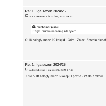
Re: 1. liga sezon 2024/25
P
autor:
Etienne
»
śr paź 02, 2024 16:20
o
s
t
muchomor
pisze:
↑
Dzięki, rzutem na taśmę zdążyłem.
O 18 zaległy mecz 10 kolejki - Odra - Znicz. Zostało nieca
Re: 1. liga sezon 2024/25
P
autor:
Etienne
»
pn paź 21, 2024 17:45
o
s
Jutro o 18 zaległy mecz 6 kolejki Łęczna - Wisła Kraków.
t