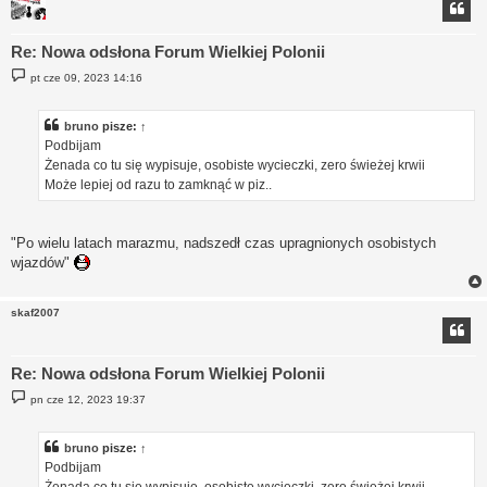
Re: Nowa odsłona Forum Wielkiej Polonii
P
pt cze 09, 2023 14:16
o
s
t
bruno
pisze:
↑
Podbijam
Żenada co tu się wypisuje, osobiste wycieczki, zero świeżej krwii
Może lepiej od razu to zamknąć w piz..
"Po wielu latach marazmu, nadszedł czas upragnionych osobistych
wjazdów"
skaf2007
Re: Nowa odsłona Forum Wielkiej Polonii
P
pn cze 12, 2023 19:37
o
s
t
bruno
pisze:
↑
Podbijam