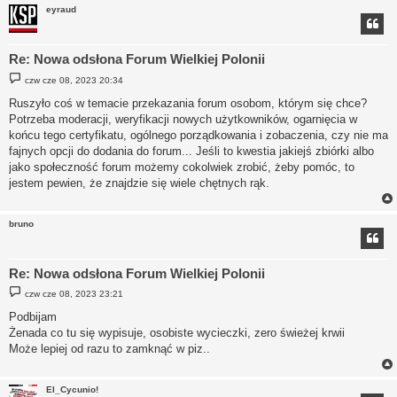
eyraud
Re: Nowa odsłona Forum Wielkiej Polonii
P
czw cze 08, 2023 20:34
o
s
Ruszyło coś w temacie przekazania forum osobom, którym się chce?
t
Potrzeba moderacji, weryfikacji nowych użytkowników, ogarnięcia w
końcu tego certyfikatu, ogólnego porządkowania i zobaczenia, czy nie ma
fajnych opcji do dodania do forum... Jeśli to kwestia jakiejś zbiórki albo
jako społeczność forum możemy cokolwiek zrobić, żeby pomóc, to
jestem pewien, że znajdzie się wiele chętnych rąk.
bruno
Re: Nowa odsłona Forum Wielkiej Polonii
P
czw cze 08, 2023 23:21
o
s
Podbijam
t
Żenada co tu się wypisuje, osobiste wycieczki, zero świeżej krwii
Może lepiej od razu to zamknąć w piz..
El_Cycunio!