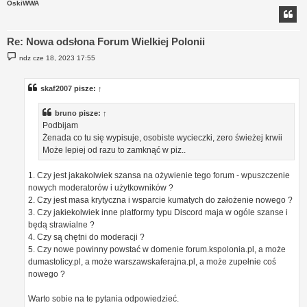
OskiWWA
Re: Nowa odsłona Forum Wielkiej Polonii
P
ndz cze 18, 2023 17:55
o
s
t
skaf2007
pisze:
↑
bruno
pisze:
↑
Podbijam
Żenada co tu się wypisuje, osobiste wycieczki, zero świeżej krwii
Może lepiej od razu to zamknąć w piz..
1. Czy jest jakakolwiek szansa na ożywienie tego forum - wpuszczenie
nowych moderatorów i użytkowników ?
2. Czy jest masa krytyczna i wsparcie kumatych do założenie nowego ?
3. Czy jakiekolwiek inne platformy typu Discord maja w ogóle szanse i
będą strawialne ?
4. Czy są chętni do moderacji ?
5. Czy nowe powinny powstać w domenie forum.kspolonia.pl, a może
dumastolicy.pl, a może warszawskaferajna.pl, a może zupełnie coś
nowego ?
Warto sobie na te pytania odpowiedzieć.