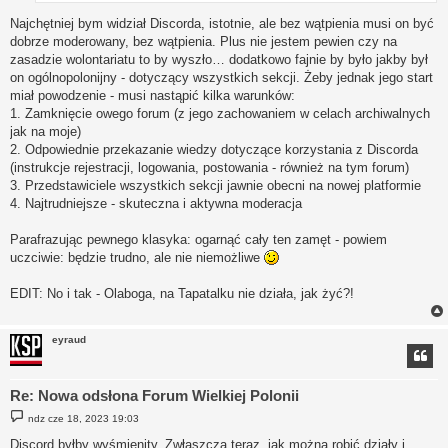
Najchętniej bym widział Discorda, istotnie, ale bez wątpienia musi on być
dobrze moderowany, bez wątpienia. Plus nie jestem pewien czy na
zasadzie wolontariatu to by wyszło… dodatkowo fajnie by było jakby był
on ogólnopolonijny - dotyczący wszystkich sekcji. Żeby jednak jego start
miał powodzenie - musi nastąpić kilka warunków:
1. Zamknięcie owego forum (z jego zachowaniem w celach archiwalnych
jak na moje)
2. Odpowiednie przekazanie wiedzy dotyczące korzystania z Discorda
(instrukcje rejestracji, logowania, postowania - również na tym forum)
3. Przedstawiciele wszystkich sekcji jawnie obecni na nowej platformie
4. Najtrudniejsze - skuteczna i aktywna moderacja
Parafrazując pewnego klasyka: ogarnąć cały ten zamęt - powiem
uczciwie: będzie trudno, ale nie niemożliwe
EDIT: No i tak - Olaboga, na Tapatalku nie działa, jak żyć?!
eyraud
Re: Nowa odsłona Forum Wielkiej Polonii
P
ndz cze 18, 2023 19:03
o
s
Discord byłby wyśmienity. Zwłaszcza teraz, jak można robić działy i