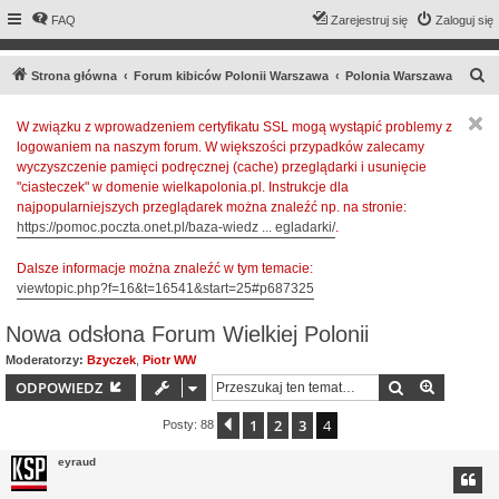
FAQ
Zarejestruj się
Zaloguj się
S
Strona główna
Forum kibiców Polonii Warszawa
Polonia Warszawa
z
W związku z wprowadzeniem certyfikatu SSL mogą wystąpić problemy z
u
logowaniem na naszym forum. W większości przypadków zalecamy
k
wyczyszczenie pamięci podręcznej (cache) przeglądarki i usunięcie
a
"ciasteczek" w domenie wielkapolonia.pl. Instrukcje dla
najpopularniejszych przeglądarek można znaleźć np. na stronie:
j
https://pomoc.poczta.onet.pl/baza-wiedz ... egladarki/
.
Dalsze informacje można znaleźć w tym temacie:
viewtopic.php?f=16&t=16541&start=25#p687325
Nowa odsłona Forum Wielkiej Polonii
Moderatorzy:
Bzyczek
,
Piotr WW
Szukaj
Wyszuki
ODPOWIEDZ
1
2
3
4
Poprzednia
Posty: 88
eyraud