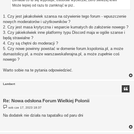
Żenada co tu się wypisuje, osobiste wycieczki, zero świeżej krwii
Może lepiej od razu to zamknąć w piz..
1. Czy jest jakakolwiek szansa na ożywienie tego forum - wpuszczenie
nowych moderatorów i użytkowników ?
2. Czy jest masa krytyczna i wsparcie kumatych do założenie nowego ?
3. Czy jakiekolwiek inne platformy typu Discord maja w ogóle szanse i
będą strawialne ?
4. Czy są chętni do moderacji ?
5. Czy nowe powinny powstać w domenie forum.kspolonia.pl, a może
dumastolicy.pl, a może warszawskaferajna.pl, a może zupełnie coś
nowego ?
Warto sobie na te pytania odpowiedzieć.
Lambert
Re: Nowa odsłona Forum Wielkiej Polonii
P
sob cze 17, 2023 18:37
o
s
Na dodatek nie działa na tapatalku od paru dni
t