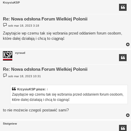
KrzysiuKSP
Re: Nowa odsłona Forum Wielkiej Polonii
P
sob mar 18, 2023 3:18
o
s
Zapytajcie wp czemu tak się wzbrania przed oddaniem forum osobom,
t
które dalej działają i chcą to ciągnąć
eyraud
Re: Nowa odsłona Forum Wielkiej Polonii
P
sob mar 18, 2023 10:31
o
s
t
KrzysiuKSP
pisze:
↑
Zapytajcie wp czemu tak się wzbrania przed oddaniem forum osobom,
które dalej działają i chcą to ciągnąć
to nie możecie czegoś postawić sami?
Stoigniew