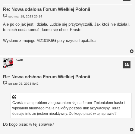
Re: Nowa odsłona Forum Wielkiej Polonii
P
sob mar 18, 2023 20:14
o
s
Ale po co jak jest i działa. Ludzie się przyzwyczaili. Jak ktoś nie działa l,
t
to niech odda komuś, komu się chce. Proste.
Wysłane z mojego M2101K6G przy użyciu Tapatalka
Kwik
Re: Nowa odsłona Forum Wielkiej Polonii
P
pn cze 05, 2023 8:42
o
s
t
Cześć, mam problem z logowaniem się na forum. Zmieniałem hasło i
wpisałem błędnego maila na który poszedł link aktywacyjny. Teraz
dostaje info że jestem nieaktywny. Do kogo pisać w tej sprawie?
Do kogo pisać w tej sprawie?