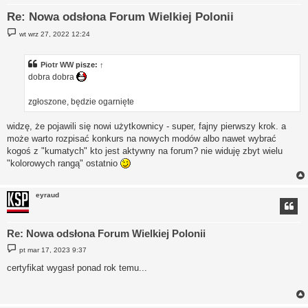
Re: Nowa odsłona Forum Wielkiej Polonii
P
wt wrz 27, 2022 12:24
o
s
t
Piotr WW
pisze:
↑
dobra dobra
zgłoszone, będzie ogarnięte
widzę, że pojawili się nowi użytkownicy - super, fajny pierwszy krok. a
może warto rozpisać konkurs na nowych modów albo nawet wybrać
kogoś z "kumatych" kto jest aktywny na forum? nie widuję zbyt wielu
"kolorowych rangą" ostatnio
eyraud
Re: Nowa odsłona Forum Wielkiej Polonii
P
pt mar 17, 2023 9:37
o
s
certyfikat wygasł ponad rok temu...
t