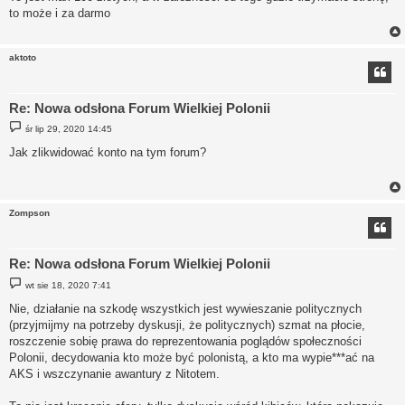
t
to może i za darmo
aktoto
Re: Nowa odsłona Forum Wielkiej Polonii
P
śr lip 29, 2020 14:45
o
s
Jak zlikwidować konto na tym forum?
t
Zompson
Re: Nowa odsłona Forum Wielkiej Polonii
P
wt sie 18, 2020 7:41
o
s
Nie, działanie na szkodę wszystkich jest wywieszanie politycznych
t
(przyjmijmy na potrzeby dyskusji, że politycznych) szmat na płocie,
roszczenie sobię prawa do reprezentowania poglądów społeczności
Polonii, decydowania kto może być polonistą, a kto ma wypie***ać na
AKS i wszczynanie awantury z Nitotem.