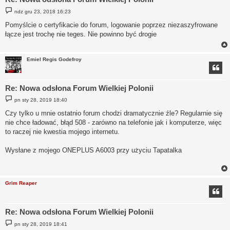
P
ndz gru 23, 2018 16:23
o
s
Pomyślcie o certyfikacie do forum, logowanie poprzez niezaszyfrowane
t
łącze jest trochę nie teges. Nie powinno być drogie
Emiel Regis Godefroy
Re: Nowa odsłona Forum Wielkiej Polonii
P
pn sty 28, 2019 18:40
o
s
Czy tylko u mnie ostatnio forum chodzi dramatycznie źle? Regularnie się
t
nie chce ładować, błąd 508 - zarówno na telefonie jak i komputerze, więc
to raczej nie kwestia mojego internetu.
Wysłane z mojego ONEPLUS A6003 przy użyciu Tapatalka
Grim Reaper
Re: Nowa odsłona Forum Wielkiej Polonii
P
pn sty 28, 2019 18:41
o