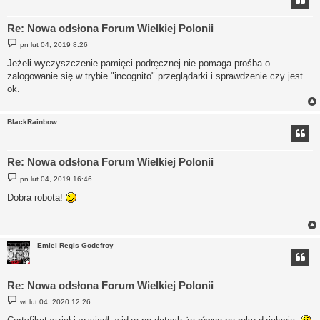
Re: Nowa odsłona Forum Wielkiej Polonii
P
pn lut 04, 2019 8:26
o
s
Jeżeli wyczyszczenie pamięci podręcznej nie pomaga prośba o
t
zalogowanie się w trybie "incognito" przeglądarki i sprawdzenie czy jest
ok.
BlackRainbow
Re: Nowa odsłona Forum Wielkiej Polonii
P
pn lut 04, 2019 16:46
o
s
Dobra robota!
t
Emiel Regis Godefroy
Re: Nowa odsłona Forum Wielkiej Polonii
P
wt lut 04, 2020 12:26
o
s