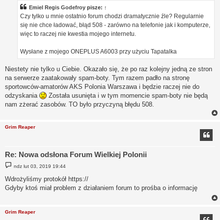
t
Emiel Regis Godefroy
pisze:
↑
Czy tylko u mnie ostatnio forum chodzi dramatycznie źle? Regularnie
się nie chce ładować, błąd 508 - zarówno na telefonie jak i komputerze,
więc to raczej nie kwestia mojego internetu.
Wysłane z mojego ONEPLUS A6003 przy użyciu Tapatalka
Niestety nie tylko u Ciebie. Okazało się, że po raz kolejny jedną ze stron
na serwerze zaatakowały spam-boty. Tym razem padło na stronę
sportowców-amatorów AKS Polonia Warszawa i będzie raczej nie do
odzyskania
Została usunięta i w tym momencie spam-boty nie będą
nam zżerać zasobów. TO było przyczyną błędu 508.
Grim Reaper
Re: Nowa odsłona Forum Wielkiej Polonii
P
ndz lut 03, 2019 19:44
o
s
Wdrożyliśmy protokół https://
t
Gdyby ktoś miał problem z działaniem forum to prośba o informację
Grim Reaper