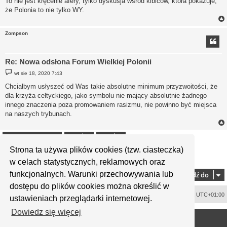
To nie jest kręcenie afery, tylko dyskusja wśród kibiców, która pokazuje,
że Polonia to nie tylko WY.
Zompson
Re: Nowa odsłona Forum Wielkiej Polonii
P
wt sie 18, 2020 7:43
o
s
Chciałbym usłyszeć od Was takie absolutne minimum przyzwoitości, że
t
dla krzyża celtyckiego, jako symbolu nie mający absolutnie żadnego
innego znaczenia poza promowaniem rasizmu, nie powinno być miejsca
na naszych trybunach.
ODPOWIEDZ
Strona ta używa plików cookies (tzw. ciasteczka)
1
2
3
4
Poprzednia
Następna
Posty: 88
w celach statystycznych, reklamowych oraz
funkcjonalnych. Warunki przechowywania lub
Przejdź do
dostępu do plików cookies można określić w
Usuń ciasteczka witryny
Strefa czasowa
UTC+01:00
ustawieniach przeglądarki internetowej.
<
Dowiedz się więcej
Technologię dostarcza
phpBB
® Forum Software © phpBB Limited
Polski pakiet językowy dostarcza
phpBB.pl