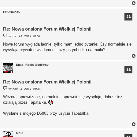
PROROK56
Re: Nowa odsłona Forum Wielkiej Polonii
P
wt paź 24, 2017 18:52
o
s
Nowe forum wyglada ladnie, tylko mam jedno pytanie: Czy normalnie sie
t
wysylaja prywatne wiadomosci czy przychodza na maila?
Emiel Regis Godefroy
Re: Nowa odsłona Forum Wielkiej Polonii
P
wt paź 24, 2017 19:38
o
s
Wczoraj sprawdzone, normalnie i sprawnie się wysyłają, dobrze też
t
działają przez Tapatalka.
Wysłane z mojego D5803 przy użyciu Tapatalka
bleid