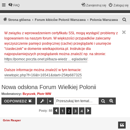
FAQ
Zarejestruj się
Zaloguj się
S
Strona główna
Forum kibiców Polonii Warszawa
Polonia Warszawa
z
W związku z wprowadzeniem certyfikatu SSL mogą wystąpić problemy z
u
logowaniem na naszym forum. W większości przypadków zalecamy
k
wyczyszczenie pamięci podręcznej (cache) przeglądarki i usunięcie
a
"ciasteczek" w domenie wielkapolonia.pl. Instrukcje dla
najpopularniejszych przeglądarek można znaleźć np. na stronie:
j
https://pomoc.poczta.onet.pl/baza-wiedz ... egladarki/
.
Dalsze informacje można znaleźć w tym temacie:
viewtopic.php?f=16&t=16541&start=25#p687325
Nowa odsłona Forum Wielkiej Polonii
Moderatorzy:
Bzyczek
,
Piotr WW
Szukaj
Wyszuki
ODPOWIEDZ
1
2
3
4
Poprzednia
Następna
Posty: 88
Grim Reaper