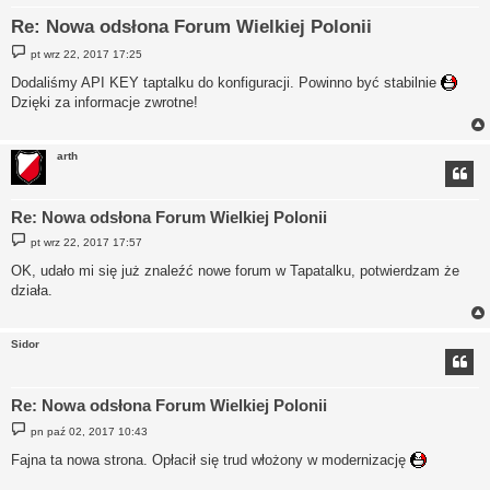
Re: Nowa odsłona Forum Wielkiej Polonii
P
pt wrz 22, 2017 17:25
o
s
Dodaliśmy API KEY taptalku do konfiguracji. Powinno być stabilnie
t
Dzięki za informacje zwrotne!
arth
Re: Nowa odsłona Forum Wielkiej Polonii
P
pt wrz 22, 2017 17:57
o
s
OK, udało mi się już znaleźć nowe forum w Tapatalku, potwierdzam że
t
działa.
Sidor
Re: Nowa odsłona Forum Wielkiej Polonii
P
pn paź 02, 2017 10:43
o
s
Fajna ta nowa strona. Opłacił się trud włożony w modernizację
t