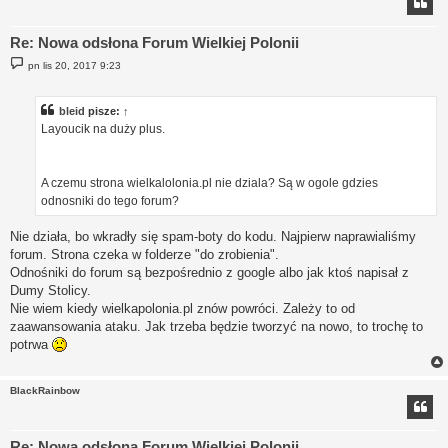
Re: Nowa odsłona Forum Wielkiej Polonii
P
pn lis 20, 2017 9:23
o
s
t
bleid
pisze:
↑
Layoucik na duży plus.
A czemu strona wielkalolonia.pl nie dziala? Są w ogole gdzies
odnosniki do tego forum?
Nie działa, bo wkradły się spam-boty do kodu. Najpierw naprawialiśmy
forum. Strona czeka w folderze "do zrobienia".
Odnośniki do forum są bezpośrednio z google albo jak ktoś napisał z
Dumy Stolicy.
Nie wiem kiedy wielkapolonia.pl znów powróci. Zależy to od
zaawansowania ataku. Jak trzeba będzie tworzyć na nowo, to trochę to
potrwa
BlackRainbow
Re: Nowa odsłona Forum Wielkiej Polonii