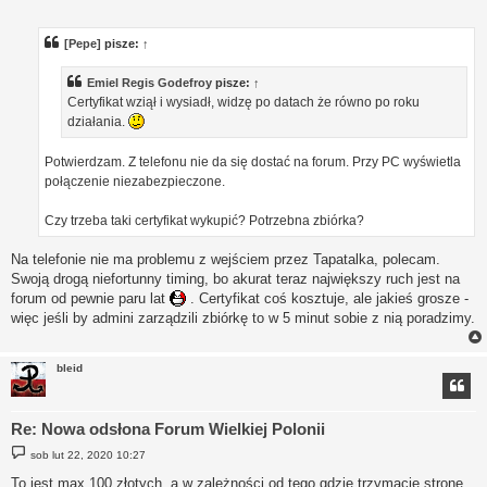
o
s
t
[Pepe]
pisze:
↑
Emiel Regis Godefroy
pisze:
↑
Certyfikat wziął i wysiadł, widzę po datach że równo po roku
działania.
Potwierdzam. Z telefonu nie da się dostać na forum. Przy PC wyświetla
połączenie niezabezpieczone.
Czy trzeba taki certyfikat wykupić? Potrzebna zbiórka?
Na telefonie nie ma problemu z wejściem przez Tapatalka, polecam.
Swoją drogą niefortunny timing, bo akurat teraz największy ruch jest na
forum od pewnie paru lat
. Certyfikat coś kosztuje, ale jakieś grosze -
więc jeśli by admini zarządzili zbiórkę to w 5 minut sobie z nią poradzimy.
bleid
Re: Nowa odsłona Forum Wielkiej Polonii
P
sob lut 22, 2020 10:27
o
s
To jest max 100 złotych, a w zależności od tego gdzie trzymacie stronę,