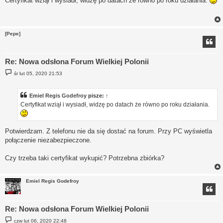
Certyfikat wziął i wysiadł, widzę po datach że równo po roku działania.
t
[Pepe]
Re: Nowa odsłona Forum Wielkiej Polonii
P
śr lut 05, 2020 21:53
o
s
t
Emiel Regis Godefroy
pisze:
↑
Certyfikat wziął i wysiadł, widzę po datach że równo po roku działania.
Potwierdzam. Z telefonu nie da się dostać na forum. Przy PC wyświetla
połączenie niezabezpieczone.
Czy trzeba taki certyfikat wykupić? Potrzebna zbiórka?
Emiel Regis Godefroy
Re: Nowa odsłona Forum Wielkiej Polonii
P
czw lut 06, 2020 22:48