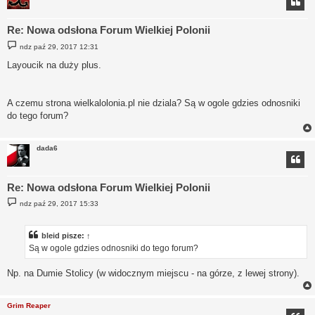
Re: Nowa odsłona Forum Wielkiej Polonii
P
ndz paź 29, 2017 12:31
o
s
Layoucik na duży plus.
t
A czemu strona wielkalolonia.pl nie dziala? Są w ogole gdzies odnosniki
do tego forum?
dada6
Re: Nowa odsłona Forum Wielkiej Polonii
P
ndz paź 29, 2017 15:33
o
s
t
bleid
pisze:
↑
Są w ogole gdzies odnosniki do tego forum?
Np. na Dumie Stolicy (w widocznym miejscu - na górze, z lewej strony).
Grim Reaper