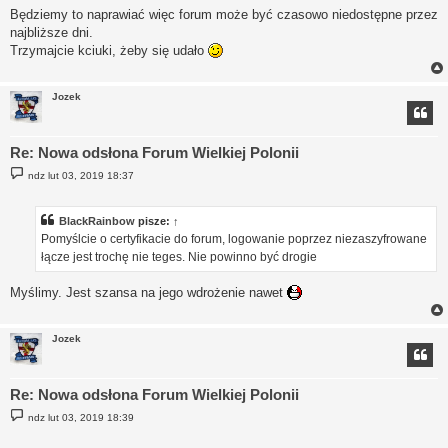
s
Będziemy to naprawiać więc forum może być czasowo niedostępne przez
t
najbliższe dni.
Trzymajcie kciuki, żeby się udało
Jozek
Re: Nowa odsłona Forum Wielkiej Polonii
P
ndz lut 03, 2019 18:37
o
s
t
BlackRainbow
pisze:
↑
Pomyślcie o certyfikacie do forum, logowanie poprzez niezaszyfrowane
łącze jest trochę nie teges. Nie powinno być drogie
Myślimy. Jest szansa na jego wdrożenie nawet
Jozek
Re: Nowa odsłona Forum Wielkiej Polonii
P
ndz lut 03, 2019 18:39
o
s