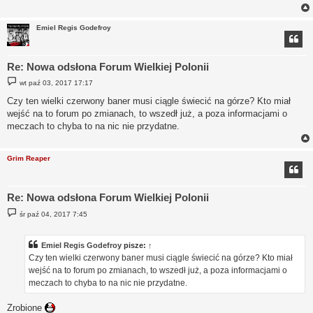
Emiel Regis Godefroy
Re: Nowa odsłona Forum Wielkiej Polonii
P
wt paź 03, 2017 17:17
o
s
Czy ten wielki czerwony baner musi ciągle świecić na górze? Kto miał
t
wejść na to forum po zmianach, to wszedł już, a poza informacjami o
meczach to chyba to na nic nie przydatne.
Grim Reaper
Re: Nowa odsłona Forum Wielkiej Polonii
P
śr paź 04, 2017 7:45
o
s
t
Emiel Regis Godefroy
pisze:
↑
Czy ten wielki czerwony baner musi ciągle świecić na górze? Kto miał
wejść na to forum po zmianach, to wszedł już, a poza informacjami o
meczach to chyba to na nic nie przydatne.
Zrobione