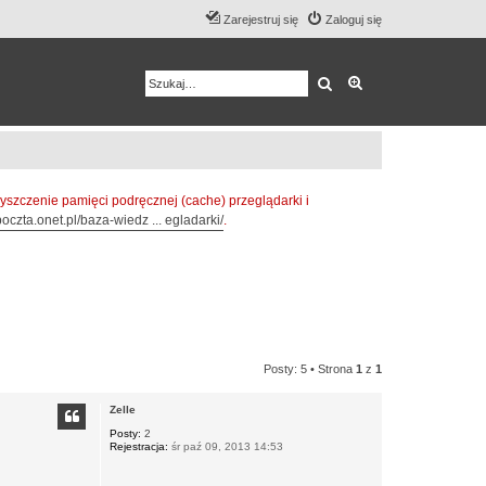
Zarejestruj się
Zaloguj się
Szukaj
Wyszukiwanie z
zczenie pamięci podręcznej (cache) przeglądarki i
oczta.onet.pl/baza-wiedz ... egladarki/
.
Posty: 5 • Strona
1
z
1
Zelle
Posty:
2
Rejestracja:
śr paź 09, 2013 14:53