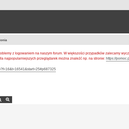
lonia
oblemy z logowaniem na naszym forum. W większości przypadków zalecamy wyczys
 dla najpopularniejszych przeglądarek można znaleźć np. na stronie:
https://pomoc.p
hp?f=16&t=16541&start=25#p687325
Szukaj
Wyszukiwanie zaawansowane