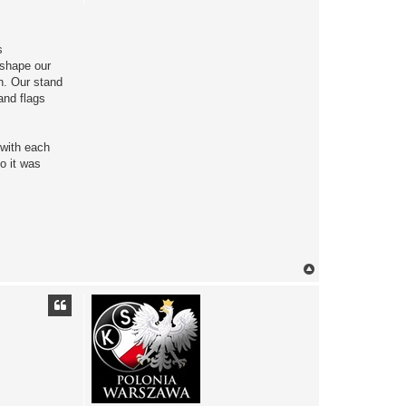
s
 shape our
n. Our stand
and flags
 with each
o it was
N
a
g
ó
r
ę