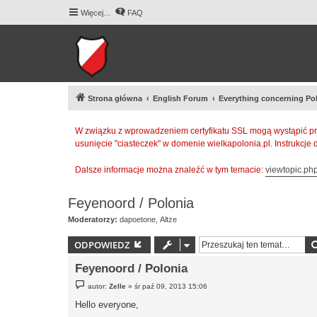
Więcej…
FAQ
Strona główna
English Forum
Everything concerning Po
W związku z wprowadzeniem certyfikatu SSL mogą wystąpić pr
usunięcie "ciasteczek" w domenie wielkapolonia.pl. Instrukcje
Dalsze informacje można znaleźć w tym temacie:
viewtopic.p
Feyenoord / Polonia
Moderatorzy:
dapoetone
,
Altze
ODPOWIEDZ
Feyenoord / Polonia
P
autor:
Zelle
»
śr paź 09, 2013 15:06
o
s
Hello everyone,
t