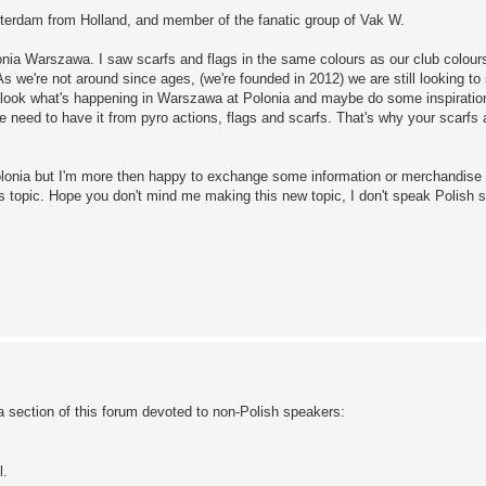
tterdam from Holland, and member of the fanatic group of Vak W.
lonia Warszawa. I saw scarfs and flags in the same colours as our club colour
 As we're not around since ages, (we're founded in 2012) we are still looking to
to look what's happening in Warszawa at Polonia and maybe do some inspiratio
we need to have it from pyro actions, flags and scarfs. That's why your scarfs 
m Polonia but I'm more then happy to exchange some information or merchandise
is topic. Hope you don't mind me making this new topic, I don't speak Polish s
a section of this forum devoted to non-Polish speakers:
l.