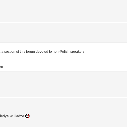
 a section of this forum devoted to non-Polish speakers:
ll.
 kiedyś w Hadze