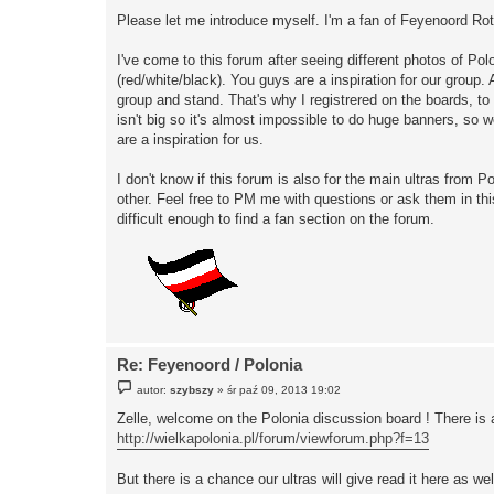
Please let me introduce myself. I'm a fan of Feyenoord Ro
I've come to this forum after seeing different photos of Po
(red/white/black). You guys are a inspiration for our group.
group and stand. That's why I registrered on the boards, 
isn't big so it's almost impossible to do huge banners, so 
are a inspiration for us.
I don't know if this forum is also for the main ultras fro
other. Feel free to PM me with questions or ask them in th
difficult enough to find a fan section on the forum.
Re: Feyenoord / Polonia
P
autor:
szybszy
»
śr paź 09, 2013 19:02
o
s
Zelle, welcome on the Polonia discussion board ! There is 
t
http://wielkapolonia.pl/forum/viewforum.php?f=13
But there is a chance our ultras will give read it here as wel