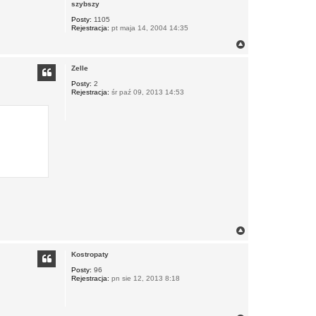
szybszy
Posty:
1105
Rejestracja:
pt maja 14, 2004 14:35
N
a
g
Zelle
ó
r
Posty:
2
Rejestracja:
śr paź 09, 2013 14:53
ę
N
a
g
Kostropaty
ó
r
Posty:
96
Rejestracja:
pn sie 12, 2013 8:18
ę