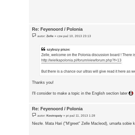
Re: Feyenoord / Polonia
P
autor:
Zelle
»
czw paź 10, 2013 23:13
o
s
t
szybszy pisze:
Zelle, welcome on the Polonia discussion board ! There is
http://wielkapolonia.pl/forum/viewforum.php?f=13
But there is a chance our ultras will give read it here as we
Thanks you!
I'll consider to make a topic in the English section later
Re: Feyenoord / Polonia
P
autor:
Kostropaty
»
pt paź 11, 2013 1:28
o
s
Niezłe. Mata Hari ("M'greet" Zelle Macleod), umarła sobie
t