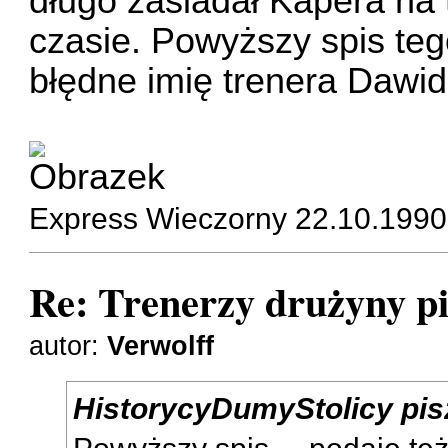
długo zasiadał Kapera na 
czasie. Powyższy spis teg
błędne imię trenera Dawi
Express Wieczorny 22.10.1990
Re: Trenerzy drużyny pi
autor:
Verwolff
HistorycyDumyStolicy pis
Powyższy spis ....podaje te