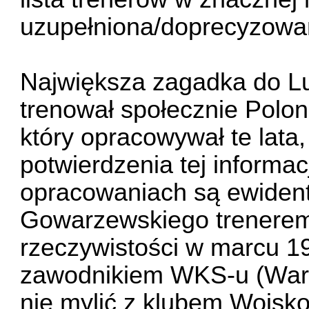
uzupełniona/doprecyzowa
Największa zagadka do L
trenował społecznie Polon
który opracowywał te lata, 
potwierdzenia tej informacj
opracowaniach są ewident
Gowarzewskiego trenerem 
rzeczywistości w marcu 19
zawodnikiem WKS-u (War
nie mylić z klubem Wojs