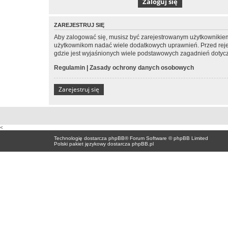
ZAREJESTRUJ SIĘ
Aby zalogować się, musisz być zarejestrowanym użytkownikiem w
użytkownikom nadać wiele dodatkowych uprawnień. Przed reje
gdzie jest wyjaśnionych wiele podstawowych zagadnień dotycz
Regulamin
|
Zasady ochrony danych osobowych
Zarejestruj się
<
Technologię dostarcza
phpBB
® Forum Software © phpBB Limited
Polski pakiet językowy dostarcza
phpBB.pl