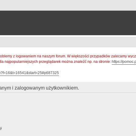
oblemy z logowaniem na naszym forum. W większości przypadków zalecamy wyczys
 dla najpopularniejszych przeglądarek można znaleźć np. na stronie:
https://pomoc.p
hp?f=16&t=16541&start=25#p687325
owanym i zalogowanym użytkownikiem.
ji