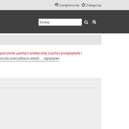
Zarejestruj się
Zaloguj się
Szukaj
Wyszukiwanie z
zczenie pamięci podręcznej (cache) przeglądarki i
oczta.onet.pl/baza-wiedz ... egladarki/
.