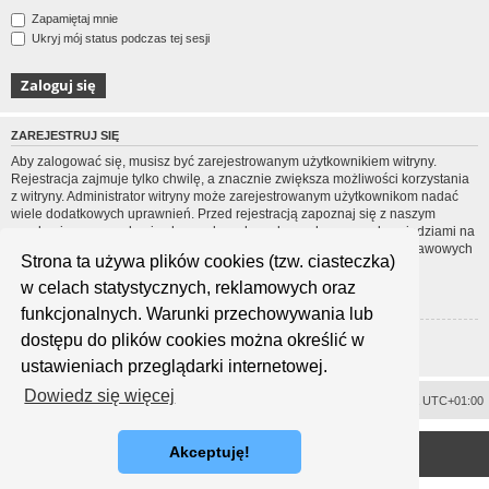
Zapamiętaj mnie
Ukryj mój status podczas tej sesji
ZAREJESTRUJ SIĘ
Aby zalogować się, musisz być zarejestrowanym użytkownikiem witryny.
Rejestracja zajmuje tylko chwilę, a znacznie zwiększa możliwości korzystania
z witryny. Administrator witryny może zarejestrowanym użytkownikom nadać
wiele dodatkowych uprawnień. Przed rejestracją zapoznaj się z naszym
regulaminem, zasadami ochrony danych osobowych oraz z odpowiedziami na
często zadawane pytania (FAQ), gdzie jest wyjaśnionych wiele podstawowych
Strona ta używa plików cookies (tzw. ciasteczka)
zagadnień dotyczących funkcjonowania witryny.
w celach statystycznych, reklamowych oraz
Regulamin
|
Zasady ochrony danych osobowych
funkcjonalnych. Warunki przechowywania lub
dostępu do plików cookies można określić w
Zarejestruj się
ustawieniach przeglądarki internetowej.
Dowiedz się więcej
Usuń ciasteczka witryny
Strefa czasowa
UTC+01:00
<
Technologię dostarcza
phpBB
® Forum Software © phpBB Limited
Akceptuję!
Polski pakiet językowy dostarcza
phpBB.pl