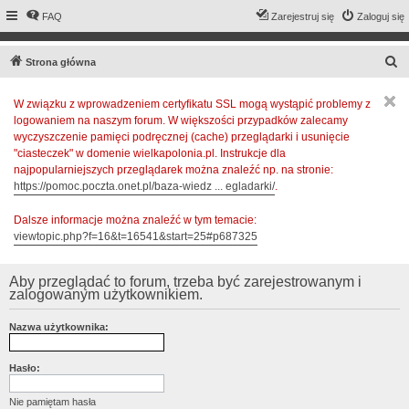
FAQ
Zarejestruj się
Zaloguj się
S
Strona główna
z
W związku z wprowadzeniem certyfikatu SSL mogą wystąpić problemy z
u
logowaniem na naszym forum. W większości przypadków zalecamy
k
wyczyszczenie pamięci podręcznej (cache) przeglądarki i usunięcie
a
"ciasteczek" w domenie wielkapolonia.pl. Instrukcje dla
najpopularniejszych przeglądarek można znaleźć np. na stronie:
j
https://pomoc.poczta.onet.pl/baza-wiedz ... egladarki/
.
Dalsze informacje można znaleźć w tym temacie:
viewtopic.php?f=16&t=16541&start=25#p687325
Aby przeglądać to forum, trzeba być zarejestrowanym i
zalogowanym użytkownikiem.
Nazwa użytkownika:
Hasło:
Nie pamiętam hasła