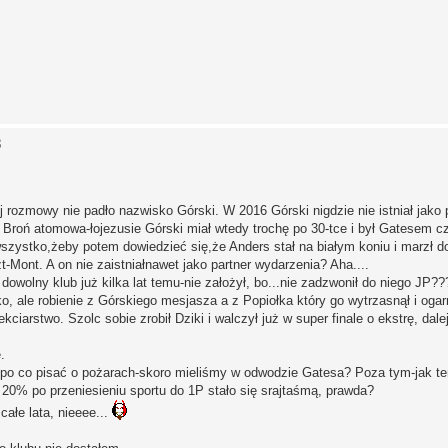
3
ozmowy nie padło nazwisko Górski. W 2016 Górski nigdzie nie istniał jako 
 Broń atomowa-łojezusie Górski miał wtedy trochę po 30-tce i był Gatesem c
 wszystko,żeby potem dowiedzieć się,że Anders stał na białym koniu i marzł 
t-Mont. A on nie zaistniałnawet jako partner wydarzenia? Aha....
owolny klub już kilka lat temu-nie założył, bo...nie zadzwonił do niego JP??
 ale robienie z Górskiego mesjasza a z Popiołka który go wytrzasnął i ogarn
iarstwo. Szolc sobie zrobił Dziki i walczył już w super finale o ekstrę, dale
.
po co pisać o pożarach-skoro mieliśmy w odwodzie Gatesa? Poza tym-jak te
e 20% po przeniesieniu sportu do 1P stało się srajtaśmą, prawda?
całe lata, nieeee...