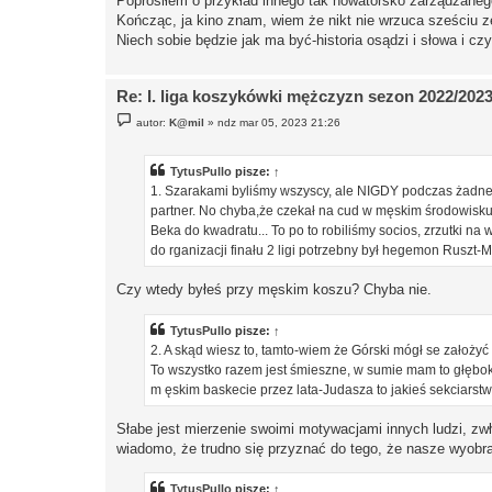
Poprosiłem o przykład innego tak nowatorsko zarządzaneg
Kończąc, ja kino znam, wiem że nikt nie wrzuca sześciu z
Niech sobie będzie jak ma być-historia osądzi i słowa i czy
Re: I. liga koszykówki mężczyzn sezon 2022/202
P
autor:
K@mil
»
ndz mar 05, 2023 21:26
o
s
t
TytusPullo
pisze:
↑
1. Szarakami byliśmy wszyscy, ale NIGDY podczas żadnej 
partner. No chyba,że czekał na cud w męskim środowisku
Beka do kwadratu... To po to robiliśmy socios, zrzutki n
do rganizacji finału 2 ligi potrzebny był hegemon Ruszt-M
Czy wtedy byłeś przy męskim koszu? Chyba nie.
TytusPullo
pisze:
↑
2. A skąd wiesz to, tamto-wiem że Górski mógł se założyć 
To wszystko razem jest śmieszne, w sumie mam to głęboko,
m ęskim baskecie przez lata-Judasza to jakieś sekciarstwo.
Słabe jest mierzenie swoimi motywacjami innych ludzi, z
wiadomo, że trudno się przyznać do tego, że nasze wyobraż
TytusPullo
pisze:
↑