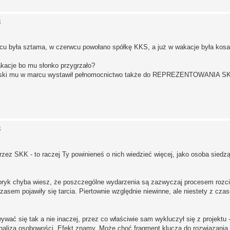
3
cu była sztama, w czerwcu powołano spółkę KKS, a już w wakacje była kosa
kacje bo mu słonko przygrzało?
siński mu w marcu wystawił pełnomocnictwo także do REPREZENTOWANIA SK
3
zez SKK - to raczej Ty powinieneś o nich wiedzieć więcej, jako osoba siedzą
toryk chyba wiesz, że poszczególne wydarzenia są zazwyczaj procesem rozc
 czasem pojawiły się tarcia. Piertownie względnie niewinne, ale niestety z cz
wać się tak a nie inaczej, przez co właściwie sam wykluczył się z projektu -
analizą osobowości. Efekt znamy. Może choć fragment klucza do rozwiązania