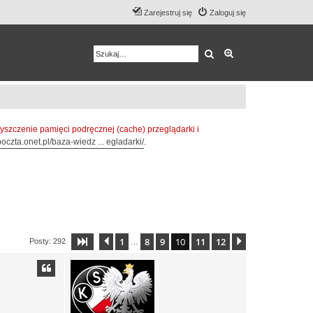
Zarejestruj się
Zaloguj się
Szukaj
Wyszukiwanie z
zczenie pamięci podręcznej (cache) przeglądarki i
oczta.onet.pl/baza-wiedz ... egladarki/
.
1
8
9
10
11
12
Strona
Poprzednia
10
z
12
Następna
Posty: 292
…