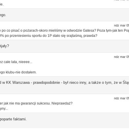
ie.
ego.
ndz mar 0
 po co pisać o pożarach-skoro mieliśmy w odwodzie Gatesa? Poza tym-jak ten Pop
0% po przeniesieniu sportu do 1P stało się srajtaśmą, prawda?
ijały?
ndz mar 0
 całe lata, nieeee...
ego klubu-nie dostałem.
ad w KK Warszawa - prawdopodobnie - był nieco inny, a także o tym, że w Ślą
ndz mar 0
zer jak nie ma gwarancji sukcesu. Nieprawdaż?
yny...
epoparte faktami.