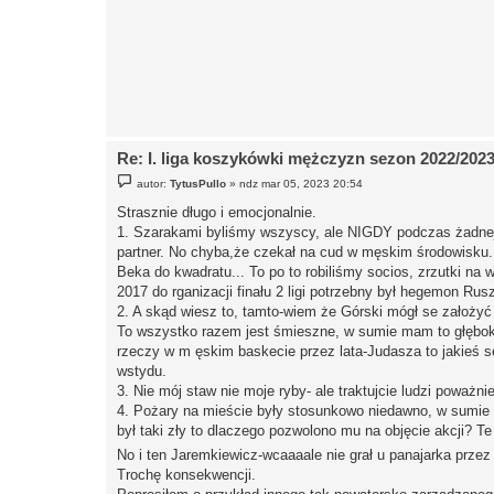
Re: I. liga koszykówki mężczyzn sezon 2022/202
P
autor:
TytusPullo
»
ndz mar 05, 2023 20:54
o
s
Strasznie długo i emocjonalnie.
t
1. Szarakami byliśmy wszyscy, ale NIGDY podczas żadnej r
partner. No chyba,że czekał na cud w męskim środowisku.
Beka do kwadratu... To po to robiliśmy socios, zrzutki na
2017 do rganizacji finału 2 ligi potrzebny był hegemon Rusz
2. A skąd wiesz to, tamto-wiem że Górski mógł se założyć d
To wszystko razem jest śmieszne, w sumie mam to głęboko,
rzeczy w m ęskim baskecie przez lata-Judasza to jakieś sekc
wstydu.
3. Nie mój staw nie moje ryby- ale traktujcie ludzi poważnie
4. Pożary na mieście były stosunkowo niedawno, w sumie 
był taki zły to dlaczego pozwolono mu na objęcie akcji? T
No i ten Jaremkiewicz-wcaaaale nie grał u panajarka przez 
Trochę konsekwencji.