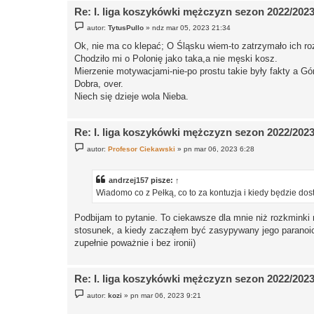
Re: I. liga koszykówki mężczyzn sezon 2022/202
P
autor:
TytusPullo
»
ndz mar 05, 2023 21:34
o
s
Ok, nie ma co klepać; O Śląsku wiem-to zatrzymało ich rozw
t
Chodziło mi o Polonię jako taka,a nie męski kosz.
Mierzenie motywacjami-nie-po prostu takie były fakty a G
Dobra, over.
Niech się dzieje wola Nieba.
Re: I. liga koszykówki mężczyzn sezon 2022/202
P
autor:
Profesor Ciekawski
»
pn mar 06, 2023 6:28
o
s
t
andrzej157
pisze:
↑
Wiadomo co z Pełką, co to za kontuzja i kiedy będzie dos
Podbijam to pytanie. To ciekawsze dla mnie niż rozkminki
stosunek, a kiedy zacząłem być zasypywany jego paranoicz
zupełnie poważnie i bez ironii)
Re: I. liga koszykówki mężczyzn sezon 2022/202
P
autor:
kozi
»
pn mar 06, 2023 9:21
o
s