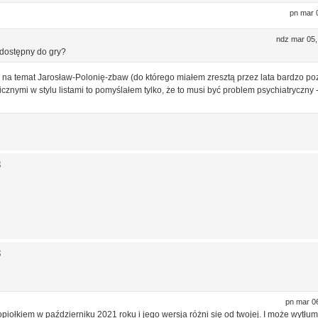
pn mar 
ndz mar 05,
 dostępny do gry?
i na temat Jarosław-Polonię-zbaw (do którego miałem zresztą przez lata bardzo p
nymi w stylu listami to pomyślałem tylko, że to musi być problem psychiatryczny 
3
3
pn mar 0
opiołkiem w październiku 2021 roku i jego wersja różni się od twojej. I może wytłu