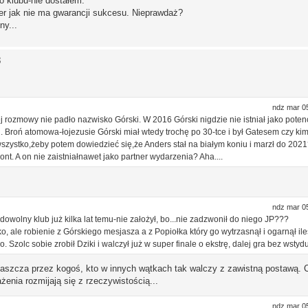
o klubu-nie dostałem.
er jak nie ma gwarancji sukcesu. Nieprawdaż?
ny...
3
ndz mar 0
rozmowy nie padło nazwisko Górski. W 2016 Górski nigdzie nie istniał jako poten
. Broń atomowa-łojezusie Górski miał wtedy trochę po 30-tce i był Gatesem czy ki
a wszystko,żeby potem dowiedzieć się,że Anders stał na białym koniu i marzł do 20
ont. A on nie zaistniałnawet jako partner wydarzenia? Aha....
ndz mar 0
dowolny klub już kilka lat temu-nie założył, bo...nie zadzwonił do niego JP???
 ale robienie z Górskiego mesjasza a z Popiołka który go wytrzasnął i ogarnął ile
 Szolc sobie zrobił Dziki i walczył już w super finale o ekstrę, dalej gra bez wstydu
właszcza przez kogoś, kto w innych wątkach tak walczy z zawistną postawą. 
enia rozmijają się z rzeczywistością...
ndz mar 0