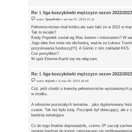
Re: I. liga koszykówki mężczyzn sezon 2022/202
P
autor:
TytusPullo
»
wt mar 07, 2023 21:11
o
s
Pełnomocnictwo miał krótko,ale sam fakt że w 2021 w mar
t
Tak to leciało?
Kiedy Popiołek został wg Was świrem i mitomanem? W wa
Jego idee fixe mnie nie obchodzą, ważne że Łukasz Tu
pozyskiwania funduszy[!!!]. A Górski z nim zakładał KKS.
Coś pomyliłem?
W spór Etienne-Kamil się nie włączam.
Re: I. liga koszykówki mężczyzn sezon 2022/202
P
autor:
K@mil
»
śr mar 08, 2023 16:44
o
s
Cóż, jeśli chodzi o kwestię pełnomocnictw wystawionych pr
t
w środku.
A odnośnie pozostałych tematów... jako dyplomowany his
czasie. Tak też było tutaj. Początek był obiecujący, ale z
bardziej eskalujące.
Co do tego finalnie doprowadziło, czemu JP zaczął zachowy
pytanie bardziej do kogoś zajmującego się profilowaniem/