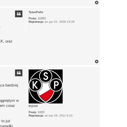
N
a
g
TytusPullo
ó
r
Posty:
11952
Rejestracja:
pn gru 01, 2008 23:29
ę
.
K, oraz
N
a
g
ó
r
ę
ca bardziej
iągniętym w
asem coraz
K@mil
Posty:
1005
Rejestracja:
wt mar 29, 2011 8:10
 to już
 zagadki