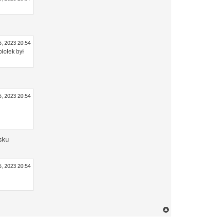
5, 2023 20:54
iołek był
5, 2023 20:54
sku
5, 2023 20:54
N
a