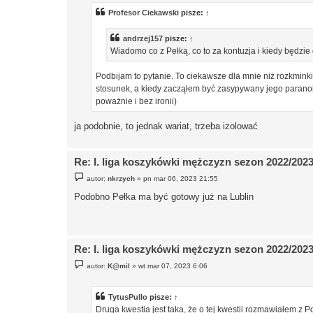
t
Profesor Ciekawski
pisze:
↑
andrzej157
pisze:
↑
Wiadomo co z Pełką, co to za kontuzja i kiedy będzie
Podbijam to pytanie. To ciekawsze dla mnie niż rozkmink
stosunek, a kiedy zacząłem być zasypywany jego paranoicz
poważnie i bez ironii)
ja podobnie, to jednak wariat, trzeba izolować
Re: I. liga koszykówki mężczyzn sezon 2022/202
P
autor:
nkrzych
»
pn mar 06, 2023 21:55
o
s
Podobno Pełka ma być gotowy już na Lublin
t
Re: I. liga koszykówki mężczyzn sezon 2022/202
P
autor:
K@mil
»
wt mar 07, 2023 6:06
o
s
t
TytusPullo
pisze:
↑
Druga kwestia jest taka, że o tej kwestii rozmawiałem z P