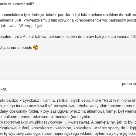
ania w sprawie hali?
 zapomniałeś o tym drobnym fakcie- pan Jarek był także pełnomocnikiem ds. hali o
nia SKK. Prowadziliśmy z nim ożywioną korespondencję ws. parkingów podz
jak lawina. Wiemy już jak.
negowałem, że JP miał takowe pełnomocnictwo do spraw hali jeszcze wiosną 202
i chyba nie umknęło
3
pn mar 0
kcji.
ii bardzo krzywdzisz i Kamila, i kilka innych osób, które "Rzut w minione st
em, czego innego oczekiwałbyś po wystawie, chyba wszystkie robione u nas m
any doskonały folder, który zasługiwał wręcz na albumową formę. Był wernis
, z całkiem sporym odzewem w mediach (na szybko:
://sportowefakty.wp.pl/koszykowka/ ... i-warszawa
). A pamiętajmy, jak to był 
zątkowej euforii, koszykarze - wiadomo, koszykarki właśnie spadły do II ligi)
em w tę wystawę żadnego, nawet najmniejszego wkładu, byłem zwykłym jej odbi