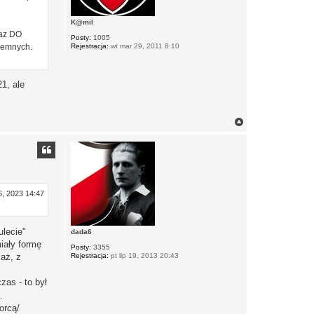
K@mil
raz DO
Posty:
1005
iemnych.
Rejestracja:
wt mar 29, 2011 8:10
1, ale
N
a
g
ó
r
ę
6, 2023 14:47
ulecie"
dada6
iały formę
Posty:
3355
aż, z
Rejestracja:
pt lip 19, 2013 20:43
czas - to był
.
orcą/