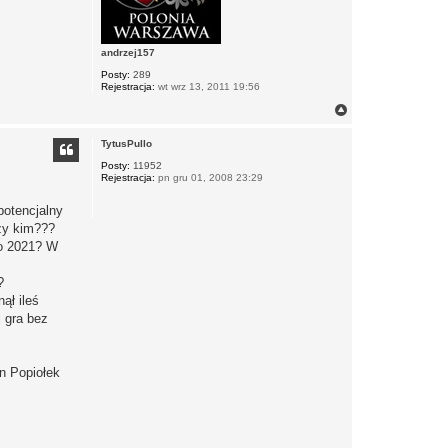
andrzej157
Posty:
289
Rejestracja:
wt wrz 13, 2011 19:56
N
a
g
TytusPullo
ó
r
Posty:
11952
Rejestracja:
pn gru 01, 2008 23:29
ę
potencjalny
zy kim???
do 2021? W
?
ął ileś
j gra bez
n Popiołek