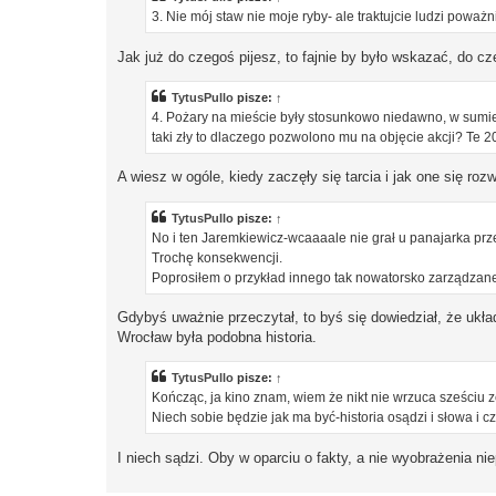
3. Nie mój staw nie moje ryby- ale traktujcie ludzi poważn
Jak już do czegoś pijesz, to fajnie by było wskazać, do cz
TytusPullo
pisze:
↑
4. Pożary na mieście były stosunkowo niedawno, w sumie
taki zły to dlaczego pozwolono mu na objęcie akcji? Te 2
A wiesz w ogóle, kiedy zaczęły się tarcia i jak one się rozw
TytusPullo
pisze:
↑
No i ten Jaremkiewicz-wcaaaale nie grał u panajarka przez
Trochę konsekwencji.
Poprosiłem o przykład innego tak nowatorsko zarządzan
Gdybyś uważnie przeczytał, to byś się dowiedział, że ukł
Wrocław była podobna historia.
TytusPullo
pisze:
↑
Kończąc, ja kino znam, wiem że nikt nie wrzuca sześciu 
Niech sobie będzie jak ma być-historia osądzi i słowa i cz
I niech sądzi. Oby w oparciu o fakty, a nie wyobrażenia ni