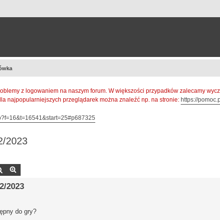
ówka
oblemy z logowaniem na naszym forum. W większości przypadków zalecamy wyczys
 dla najpopularniejszych przeglądarek można znaleźć np. na stronie:
https://pomoc.p
hp?f=16&t=16541&start=25#p687325
2/2023
Szukaj
Wyszukiwanie zaawansowane
2/2023
tępny do gry?