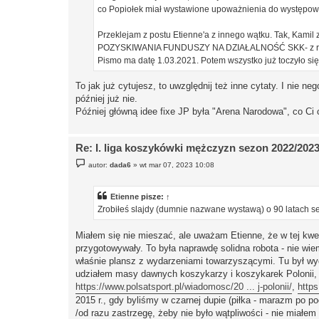
co Popiołek miał wystawione upoważnienia do występow
Przeklejam z postu Etienne'a z innego wątku. Tak, Kamil
POZYSKIWANIA FUNDUSZY NA DZIAŁALNOŚĆ SKK- z ramie
Pismo ma datę 1.03.2021. Potem wszystko już toczyło się 
To jak już cytujesz, to uwzględnij też inne cytaty. I nie 
później już nie.
Później główną idee fixe JP była "Arena Narodowa", co C
Re: I. liga koszykówki mężczyzn sezon 2022/202
P
autor:
dada6
»
wt mar 07, 2023 10:08
o
s
t
Etienne
pisze:
↑
Zrobiłeś slajdy (dumnie nazwane wystawą) o 90 latach se
Miałem się nie mieszać, ale uważam Etienne, że w tej kwest
przygotowywały. To była naprawdę solidna robota - nie wi
właśnie plansz z wydarzeniami towarzyszącymi. Tu był wyd
udziałem masy dawnych koszykarzy i koszykarek Polonii
https://www.polsatsport.pl/wiadomosc/20 ... j-polonii/
,
https
2015 r., gdy byliśmy w czarnej dupie (piłka - marazm po poc
/od razu zastrzegę, żeby nie było wątpliwości - nie miał