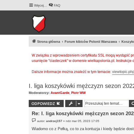
Więcej…
FAQ
Strona główna
Forum kibiców Polonii Warszawa
Koszyk
W związku z wprowadzeniem certyfikatu SSL mogą wystąpić pr
usunięcie "ciasteczek" w domenie wielkapolonia.pl. Instrukcje
Dalsze informacje można znaleźć w tym temacie:
viewtopic.p
I. liga koszykówki mężczyzn sezon 202
Moderatorzy:
AvantGarde
,
Piotr WW
ODPOWIEDZ
Re: I. liga koszykówki mężczyzn sezon 202
P
autor:
andrzej157
»
ndz mar 05, 2023 17:05
o
s
Wiadomo co z Pełką, co to za kontuzja i kiedy będzie dos
t