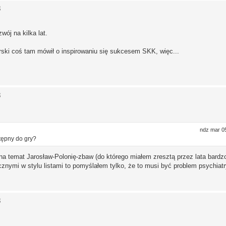
3
ój na kilka lat.
órski coś tam mówił o inspirowaniu się sukcesem SKK, więc...
3
ndz mar 0
tępny do gry?
 na temat Jarosław-Polonię-zbaw (do którego miałem zresztą przez lata bard
nymi w stylu listami to pomyślałem tylko, że to musi być problem psychiatr
3