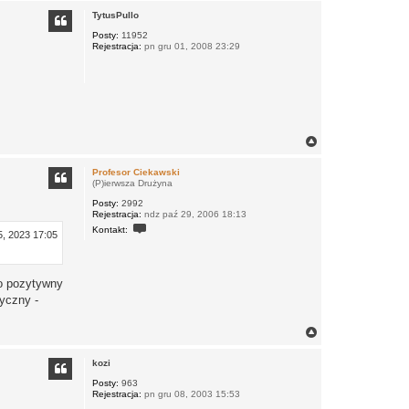
g
TytusPullo
ó
r
Posty:
11952
Rejestracja:
pn gru 01, 2008 23:29
ę
N
a
g
Profesor Ciekawski
ó
(P)ierwsza Drużyna
r
Posty:
2992
ę
Rejestracja:
ndz paź 29, 2006 18:13
S
Kontakt:
5, 2023 17:05
k
o
n
t
a
zo pozytywny
k
yczny -
t
u
j
N
s
a
i
ę
g
kozi
z
ó
P
r
Posty:
963
r
Rejestracja:
pn gru 08, 2003 15:53
ę
o