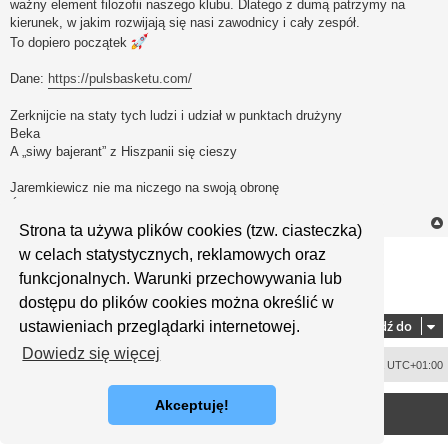
ważny element filozofii naszego klubu. Dlatego z dumą patrzymy na
kierunek, w jakim rozwijają się nasi zawodnicy i cały zespół.
To dopiero początek
Dane:
https://pulsbasketu.com/
Zerknijcie na staty tych ludzi i udział w punktach drużyny
Beka
A „siwy bajerant” z Hiszpanii się cieszy
Jaremkiewicz nie ma niczego na swoją obronę
Śmiechu warte
Strona ta używa plików cookies (tzw. ciasteczka)
ODPOWIEDZ
w celach statystycznych, reklamowych oraz
funkcjonalnych. Warunki przechowywania lub
1
2
Poprzednia
Posty: 30
dostępu do plików cookies można określić w
Przejdź do
ustawieniach przeglądarki internetowej.
Dowiedz się więcej
Usuń ciasteczka witryny
Strefa czasowa
UTC+01:00
<
Akceptuję!
Technologię dostarcza
phpBB
® Forum Software © phpBB Limited
Polski pakiet językowy dostarcza
phpBB.pl