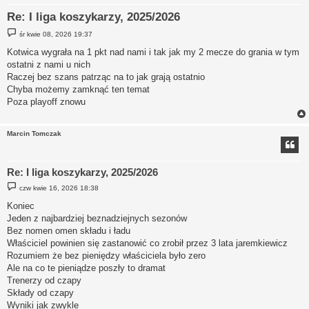
Re: I liga koszykarzy, 2025/2026
P
śr kwie 08, 2026 19:37
o
s
Kotwica wygrała na 1 pkt nad nami i tak jak my 2 mecze do grania w tym
t
ostatni z nami u nich
Raczej bez szans patrząc na to jak grają ostatnio
Chyba możemy zamknąć ten temat
Poza playoff znowu
Marcin Tomczak
Re: I liga koszykarzy, 2025/2026
P
czw kwie 16, 2026 18:38
o
s
Koniec
t
Jeden z najbardziej beznadziejnych sezonów
Bez nomen omen składu i ładu
Właściciel powinien się zastanowić co zrobił przez 3 lata jaremkiewicz
Rozumiem że bez pieniędzy właściciela było zero
Ale na co te pieniądze poszły to dramat
Trenerzy od czapy
Składy od czapy
Wyniki jak zwykle