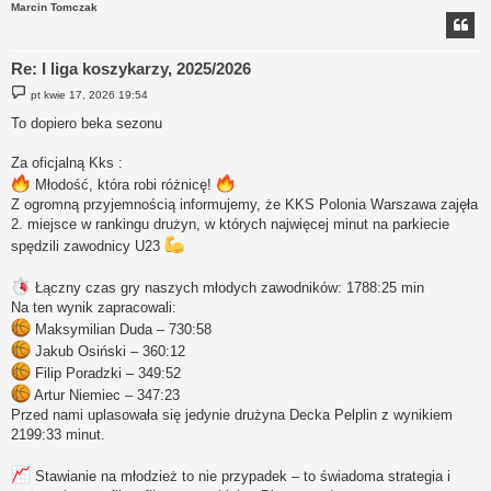
Marcin Tomczak
Re: I liga koszykarzy, 2025/2026
P
pt kwie 17, 2026 19:54
o
s
To dopiero beka sezonu
t
Za oficjalną Kks :
Młodość, która robi różnicę!
Z ogromną przyjemnością informujemy, że KKS Polonia Warszawa zajęła
2. miejsce w rankingu drużyn, w których najwięcej minut na parkiecie
spędzili zawodnicy U23
Łączny czas gry naszych młodych zawodników: 1788:25 min
Na ten wynik zapracowali:
Maksymilian Duda – 730:58
Jakub Osiński – 360:12
Filip Poradzki – 349:52
Artur Niemiec – 347:23
Przed nami uplasowała się jedynie drużyna Decka Pelplin z wynikiem
2199:33 minut.
Stawianie na młodzież to nie przypadek – to świadoma strategia i