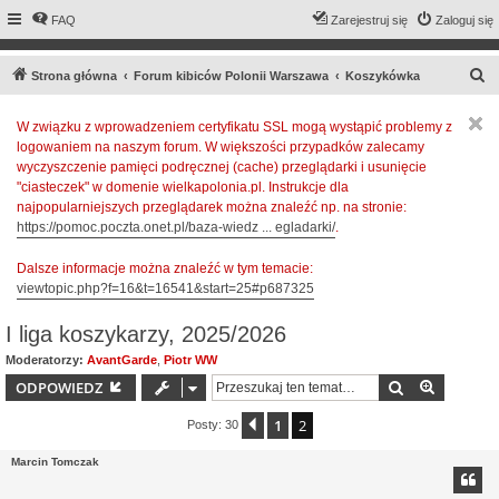
FAQ
Zarejestruj się
Zaloguj się
S
Strona główna
Forum kibiców Polonii Warszawa
Koszykówka
z
W związku z wprowadzeniem certyfikatu SSL mogą wystąpić problemy z
u
logowaniem na naszym forum. W większości przypadków zalecamy
k
wyczyszczenie pamięci podręcznej (cache) przeglądarki i usunięcie
a
"ciasteczek" w domenie wielkapolonia.pl. Instrukcje dla
najpopularniejszych przeglądarek można znaleźć np. na stronie:
j
https://pomoc.poczta.onet.pl/baza-wiedz ... egladarki/
.
Dalsze informacje można znaleźć w tym temacie:
viewtopic.php?f=16&t=16541&start=25#p687325
I liga koszykarzy, 2025/2026
Moderatorzy:
AvantGarde
,
Piotr WW
Szukaj
Wyszuki
ODPOWIEDZ
1
2
Poprzednia
Posty: 30
Marcin Tomczak