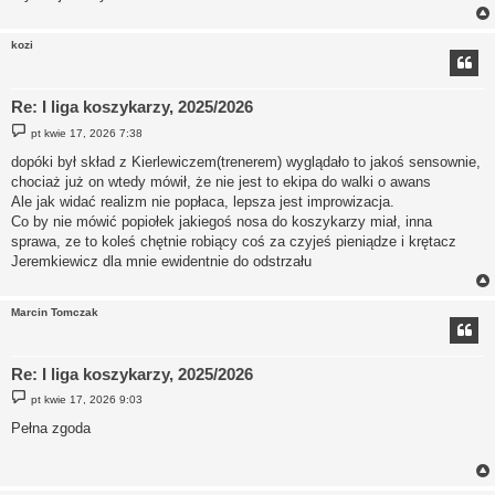
kozi
Re: I liga koszykarzy, 2025/2026
P
pt kwie 17, 2026 7:38
o
s
dopóki był skład z Kierlewiczem(trenerem) wyglądało to jakoś sensownie,
t
chociaż już on wtedy mówił, że nie jest to ekipa do walki o awans
Ale jak widać realizm nie popłaca, lepsza jest improwizacja.
Co by nie mówić popiołek jakiegoś nosa do koszykarzy miał, inna
sprawa, ze to koleś chętnie robiący coś za czyjeś pieniądze i krętacz
Jeremkiewicz dla mnie ewidentnie do odstrzału
Marcin Tomczak
Re: I liga koszykarzy, 2025/2026
P
pt kwie 17, 2026 9:03
o
s
Pełna zgoda
t