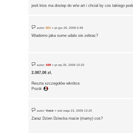
jesli ktos ma dostep do w/w art i chcial by cos takiego po
P
autor:
BIG
»
pt gru 26, 2008 0:48
o
s
Wiadomo jaka sume udalo sie zebrac?
t
P
autor:
AMI
»
pt sty 30, 2009 10:20
o
s
2.087,08 zł.
t
Reszta szczegołów wkrótce.
Pozdr.
P
autor:
Votek
»
sob maja 23, 2009 13:20
o
s
Zaraz Dzien Dziecka macie (mamy) cos?
t