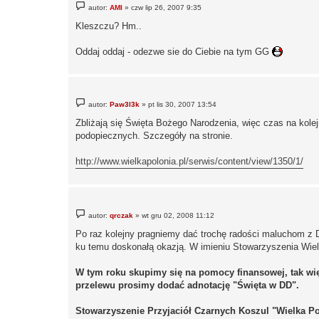
P
autor:
AMI
»
czw lip 26, 2007 9:35
o
s
Kleszczu? Hm..
t
Oddaj oddaj - odezwe sie do Ciebie na tym GG
P
autor:
Paw3l3k
»
pt lis 30, 2007 13:54
o
s
Zbliżają się Święta Bożego Narodzenia, więc czas na ko
t
podopiecznych. Szczegóły na stronie.
http://www.wielkapolonia.pl/serwis/content/view/1350/1/
P
autor:
qrczak
»
wt gru 02, 2008 11:12
o
s
Po raz kolejny pragniemy dać trochę radości maluchom z 
t
ku temu doskonałą okazją. W imieniu Stowarzyszenia Wiel
W tym roku skupimy się na pomocy finansowej, tak wię
przelewu prosimy dodać adnotację "Święta w DD".
Stowarzyszenie Przyjaciół Czarnych Koszul "Wielka Po