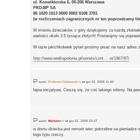
ul. Konwiktorska 6, 00-206 Warszawa
PKO-BP SA
86 1020 1013 0000 0002 0108 3781
(w rozliczeniach zagranicznych nr ten poprzedzamy lit
W imieniu dzieciaków, z góry dziękujemy za każdą złotów
wartości około 3.5 tysiąca złotych! Postarajmy się poprawi
W razie jakichkolwiek pytań prosimy pisać na nasz adres
http://www.wielkapolonia.pl/serwis/cont ... w/1967/87/
P
autor:
Profesor Ciekawski
»
wt gru 02, 2008 11:40
o
s
fajna inicjatywa. Cieszę się, że coś takiego robimy. Na pe
t
P
autor:
Markbov
»
wt gru 02, 2008 23:37
o
s
w domu dziecka jest remont wiec potrzebne sa pieniadze n
t
tego typu rzeczy.