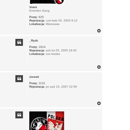
I
Votek
Emeriten Gang
Posty:
625
Rejestracja:
czw kwie 03, 2003 9:12
Lokalizacja:
Warszawa
N
a
g
_Rydz
ó
r
Posty:
1814
Rejestracja:
sob lut 05, 2005 18:45
ę
Lokalizacja:
zza krzaka
N
a
g
ziewak
ó
r
Posty:
1131
Rejestracja:
pn paź 15, 2007 22:58
ę
N
a
g
ó
r
ę