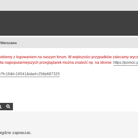
 Warszawa
oblemy z logowaniem na naszym forum. W większości przypadków zalecamy wyczys
 dla najpopularniejszych przeglądarek można znaleźć np. na stronie:
https://pomoc.p
hp?f=16&t=16541&start=25#p687325
Szukaj
Wyszukiwanie zaawansowane
nigdzie zapraszac.