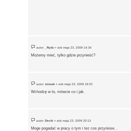
P
autor:
_Rydz
»
sob maja 23, 2009 14:34
o
s
Możemy mieć, tylko gdzie przynieść?
t
P
autor:
ziewak
»
sob maja 23, 2009 18:52
o
s
Wchodzę w to, mówcie co i jak.
t
P
autor:
Decik
»
sob maja 23, 2009 20:13
o
s
Moge pogadać w pracy o tym i tez cos przyniose...
t