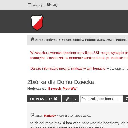
Więcej…
FAQ
Strona główna
Forum kibiców Polonii Warszawa
Polonia
W związku z wprowadzeniem certyfikatu SSL mogą wystąpić pr
usunięcie "ciasteczek" w domenie wielkapolonia.pl. Instrukcje
Dalsze informacje można znaleźć w tym temacie:
viewtopic.p
Zbiórka dla Domu Dziecka
Moderatorzy:
Bzyczek
,
Piotr WW
ODPOWIEDZ
P
autor:
Markbov
»
czw gru 14, 2006 22:01
o
s
te dzieci maja max 4 lata wiec napewno nie bedziemy ich 
t