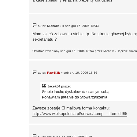
a kase zbieramy teraz na prezenty dla dzieci
P
autor:
Michallek
»
sob gru 16, 2006 18:33
o
s
Mam jakieś zabawki u siebie itp. Na stronie głównej było o
t
sekretariatu ?
Ostatnio zmieniony sob gru 16, 2006 18:54 przez
Michallek
, łącznie zmien
P
autor:
Paw3l3k
»
sob gru 16, 2006 18:36
o
s
t
Jacek64 pisze:
Głupio trochę dyskutować z samym sobą...
Ponawiam pytanie do Stowarzyszenia
Zawsze zostaje Ci mailowa forma kontaktu:
http://www.wielkapolonia.pl/serwis/comp ... Itemid,98/
P
autor:
suligus
»
pn gru 18, 2006 0:19