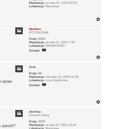
P
Rejestracja:
pn kwie 07, 2003 22:52
ę
a
Lokalizacja:
Warszawa
w
3
l
3
N
k
a
g
Markbov
ó
IFC POLONI@
r
Posty:
2005
ę
Rejestracja:
wt kwie 01, 2003 7:39
Lokalizacja:
KRAWATOWO
S
Kontakt:
k
o
N
n
a
t
g
a
Arek
ó
k
r
t
Posty:
86
u
Rejestracja:
ndz kwie 23, 2006 20:59
ę
j
Lokalizacja:
Loża Szyderców
i spraw
s
S
Kontakt:
i
k
ę
o
z
n
M
t
a
a
N
r
k
a
k
t
g
b
u
dareksp
ó
o
j
Emeriten Gang
r
v
s
Posty:
2020
ę
i
Rejestracja:
pn paź 20, 2003 13:44
ę
c paczki?
Lokalizacja:
Warszawa
z