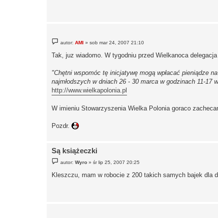
P
autor:
AMI
»
sob mar 24, 2007 21:10
o
s
Tak, juz wiadomo. W tygodniu przed Wielkanoca delegacja 
t
"Chętni wspomóc tę inicjatywę mogą wpłacać pieniądze na
najmłodszych w dniach 26 - 30 marca w godzinach 11-17 w 
http://www.wielkapolonia.pl
W imieniu Stowarzyszenia Wielka Polonia goraco zachec
Pozdr.
Są książeczki
P
autor:
Wyro
»
śr lip 25, 2007 20:25
o
s
Kleszczu, mam w robocie z 200 takich samych bajek dla d
t