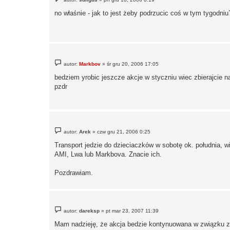
o
s
no właśnie - jak to jest żeby podrzucic coś w tym tygodni
t
P
autor:
Markbov
»
śr gru 20, 2006 17:05
o
s
bedziem yrobic jeszcze akcje w styczniu wiec zbierajcie 
t
pzdr
P
autor:
Arek
»
czw gru 21, 2006 0:25
o
s
Transport jedzie do dzieciaczków w sobotę ok. południa, 
t
AMI, Lwa lub Markbova. Znacie ich.
Pozdrawiam.
P
autor:
dareksp
»
pt mar 23, 2007 11:39
o
s
Mam nadzieję, że akcja bedzie kontynuowana w związku z
t