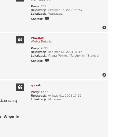
t
r
u
Posty:
851
ę
j
Rejestracja:
czw mar 27, 2003 21:57
s
Lokalizacja:
Warszawa
i
S
Kontakt:
ę
k
z
o
W
N
n
y
a
t
r
g
a
o
Paw3l3k
k
ó
Wielka Polonia
t
r
u
Posty:
2631
ę
j
Rejestracja:
sob mar 13, 2004 11:47
s
Lokalizacja:
Praga Północ / Tarchomin / Stambuł
i
S
Kontakt:
ę
k
z
o
A
n
M
t
N
I
a
a
k
g
t
qrczak
ó
u
r
j
Posty:
1677
s
Rejestracja:
wt kwie 01, 2003 17:25
ę
i
Lokalizacja:
Muranów
dzenia są
ę
z
P
a
. W tytule
w
3
l
3
k