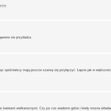
u????
napewno sie przydadza.
więc spóźnialscy mają jeszcze szansę się przyłączyć. Łapcie jak w większośc
e świetami wielkanocnymi. Czy juz cos wiadomo gdzie i kiedy mozna składa