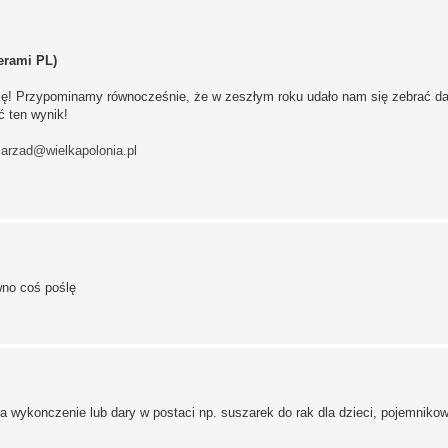
erami PL)
kę! Przypominamy równocześnie, że w zeszłym roku udało nam się zebrać da
ć ten wynik!
zarzad@wielkapolonia.pl
wno coś poślę
a wykonczenie lub dary w postaci np. suszarek do rak dla dzieci, pojemnikow