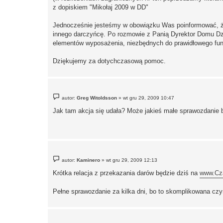
z dopiskiem "Mikołaj 2009 w DD"
Jednocześnie jesteśmy w obowiązku Was poinformować, że 
innego darczyńcę. Po rozmowie z Panią Dyrektor Domu Dzie
elementów wyposażenia, niezbędnych do prawidłowego fun
Dziękujemy za dotychczasową pomoc.
P
autor:
Greg Witoldsson
»
wt gru 29, 2009 10:47
o
s
Jak tam akcja się udała? Może jakieś małe sprawozdanie by
t
P
autor:
Kaminero
»
wt gru 29, 2009 12:13
o
s
Krótka relacja z przekazania darów będzie dziś na
www.Cza
t
Pełne sprawozdanie za kilka dni, bo to skomplikowana cz