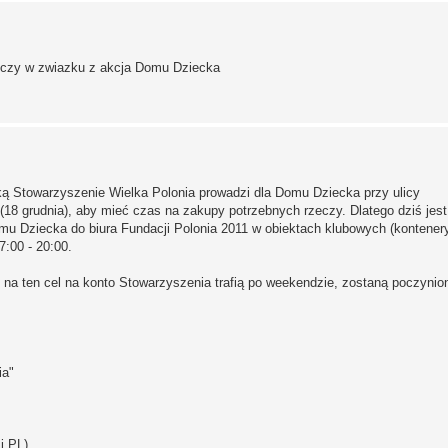
rzeczy w zwiazku z akcja Domu Dziecka
ką Stowarzyszenie Wielka Polonia prowadzi dla Domu Dziecka przy ulicy
18 grudnia), aby mieć czas na zakupy potrzebnych rzeczy. Dlatego dziś jest 
mu Dziecka do biura Fundacji Polonia 2011 w obiektach klubowych (kontenery
7:00 - 20:00.
e na ten cel na konto Stowarzyszenia trafią po weekendzie, zostaną poczynio
ia"
i PL)