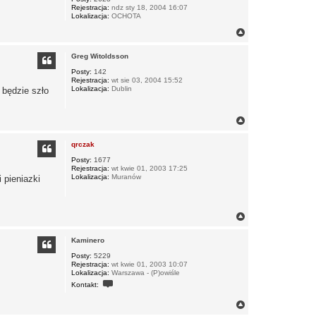
Rejestracja:
ndz sty 18, 2004 16:07
Lokalizacja:
OCHOTA
N
a
g
Greg Witoldsson
ó
r
Posty:
142
Rejestracja:
wt sie 03, 2004 15:52
ę
Lokalizacja:
Dublin
 będzie szło
N
a
g
qrczak
ó
r
Posty:
1677
Rejestracja:
wt kwie 01, 2003 17:25
ę
Lokalizacja:
Muranów
 pieniazki
N
a
g
Kaminero
ó
r
Posty:
5229
Rejestracja:
wt kwie 01, 2003 10:07
ę
Lokalizacja:
Warszawa - (P)owiśle
S
Kontakt:
k
o
N
n
a
t