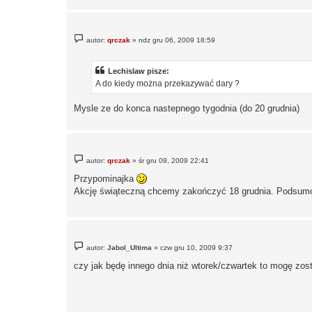
P
autor:
qrczak
»
ndz gru 06, 2009 18:59
o
s
t
Lechislaw pisze:
A do kiedy można przekazywać dary ?
Mysle ze do konca nastepnego tygodnia (do 20 grudnia)
P
autor:
qrczak
»
śr gru 09, 2009 22:41
o
s
Przypominajka
t
Akcję świąteczną chcemy zakończyć 18 grudnia. Podsumo
P
autor:
Jabol_Ultima
»
czw gru 10, 2009 9:37
o
s
czy jak będę innego dnia niż wtorek/czwartek to mogę zos
t