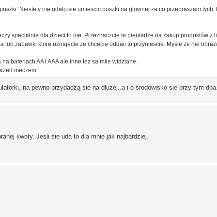
szki. Niestety nie udalo sie umiescic puszki na glownej za co przepraszam tych, k
eczy specjalnie dla dzieci to nie. Przeznaczcie te pieniadze na zakup produktów z li
 lub zabawki ktore uznajecie ze chcecie oddac to przyniescie. Mysle ze nie obraza
a bateriach AA i AAA ale inne tez sa mile widziane.
 przed meczem.
latorki, na pewno przydadzą sie na dłuzej..a i o środowisko sie przy tym dba
nej kwoty. Jesli sie uda to dla mnie jak najbardziej.