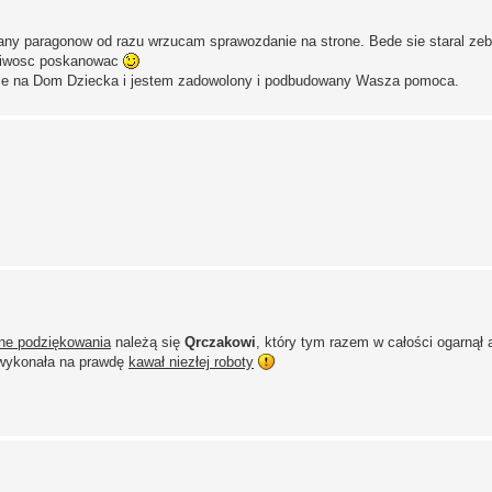
kany paragonow od razu wrzucam sprawozdanie na strone. Bede sie staral zeb
ozliwosc poskanowac
iorce na Dom Dziecka i jestem zadowolony i podbudowany Wasza pomoca.
ne podziękowania
należą się
Qrczakowi
, który tym razem w całości ogarnął 
i wykonała na prawdę
kawał niezłej roboty