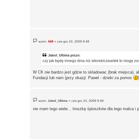
P
autor:
AMI
»
czw gru 10, 2009 9:48
o
s
t
Jabol_Ultima pisze:
czy jak będę innego dnia niż wtorek/czwartek to mogę zo
W CK nie bardzo jest gdzie to skladowac (brak miejsca), 
Fundacji lub nam (przy okazji: Pawel - dzieki za pomoc
P
autor:
Jabol_Ultima
»
czw gru 10, 2009 9:49
o
s
nie mam tego wiele... troszkę śpioszków dla tego malca i p
t