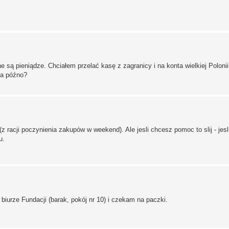
 są pieniądze. Chciałem przelać kasę z zagranicy i na konta wielkiej Polonii
 za późno?
racji poczynienia zakupów w weekend). Ale jesli chcesz pomoc to slij - jesli
u.
iurze Fundacji (barak, pokój nr 10) i czekam na paczki.