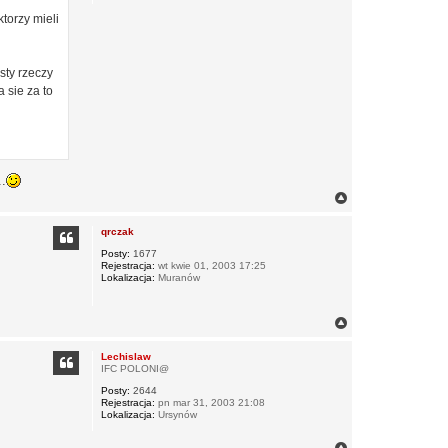
o
torzy mieli
n
t
a
k
t
sty rzeczy
u
 sie za to
j
s
i
ę
z
H
A
R
..
R
N
Y
a
_
g
O
qrczak
ó
N
_
r
Posty:
1677
O
Rejestracja:
wt kwie 01, 2003 17:25
ę
I
Lokalizacja:
Muranów
N
a
g
Lechislaw
ó
IFC POLONI@
r
Posty:
2644
ę
Rejestracja:
pn mar 31, 2003 21:08
Lokalizacja:
Ursynów
N