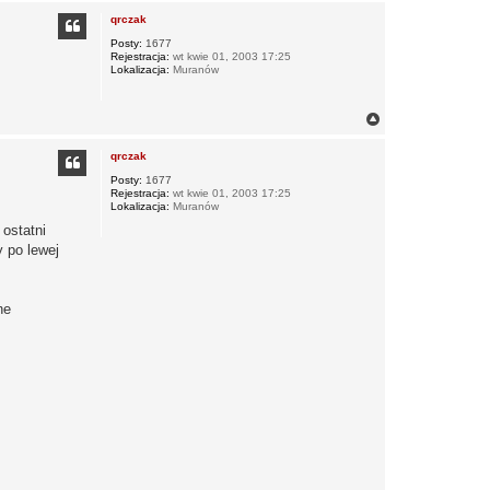
a
g
qrczak
k
ó
t
r
Posty:
1677
u
Rejestracja:
wt kwie 01, 2003 17:25
ę
j
Lokalizacja:
Muranów
s
i
ę
z
N
K
a
a
g
m
qrczak
ó
i
r
Posty:
1677
n
Rejestracja:
wt kwie 01, 2003 17:25
ę
e
Lokalizacja:
Muranów
r
o
ostatni
 po lewej
ne