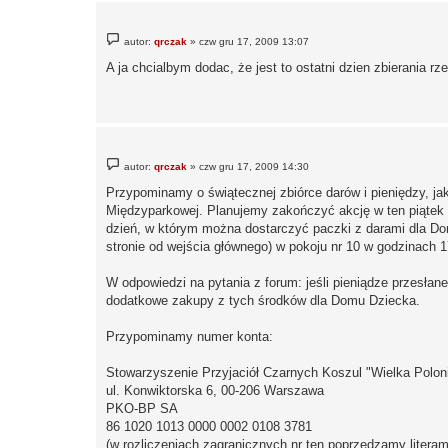
P
autor:
qrczak
»
czw gru 17, 2009 13:07
o
s
A ja chcialbym dodac, że jest to ostatni dzien zbierania 
t
P
autor:
qrczak
»
czw gru 17, 2009 14:30
o
s
Przypominamy o świątecznej zbiórce darów i pieniędzy, ja
t
Międzyparkowej. Planujemy zakończyć akcję w ten piątek (
dzień, w którym można dostarczyć paczki z darami dla Do
stronie od wejścia głównego) w pokoju nr 10 w godzinach 1
W odpowiedzi na pytania z forum: jeśli pieniądze przesłan
dodatkowe zakupy z tych środków dla Domu Dziecka.
Przypominamy numer konta:
Stowarzyszenie Przyjaciół Czarnych Koszul "Wielka Polon
ul. Konwiktorska 6, 00-206 Warszawa
PKO-BP SA
86 1020 1013 0000 0002 0108 3781
(w rozliczeniach zagranicznych nr ten poprzedzamy literam