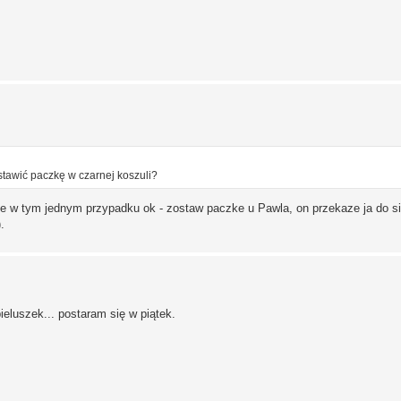
stawić paczkę w czarnej koszuli?
ale w tym jednym przypadku ok - zostaw paczke u Pawla, on przekaze ja do s
).
ieluszek... postaram się w piątek.