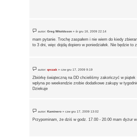
P
autor:
Greg Witoldsson
»
śr gru 16, 2009 22:14
o
s
mam pytanie. Trochę zaspałem i nie wiem do kiedy zbierane
t
to 3 dni, więc dojdą dopiero w poniedziałek. Nie będzie to
P
autor:
qrczak
»
czw gru 17, 2009 9:19
o
s
Zbiórkę świąteczną na DD chcieliśmy zakończyć w piątek (z 
t
wplyna po weekendzie zrobie dodatkowe zakupy w tygodni
Dziekuje
P
autor:
Kaminero
»
czw gru 17, 2009 13:02
o
s
Przypominam, że dziś w godz. 17.00 - 20.00 mam dyżur w b
t