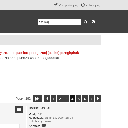
Zarejestruj się
Zaloguj się
Szukaj
Wyszukiwanie z
zczenie pamięci podręcznej (cache) przeglądarki i
oczta.onet.pl/baza-wiedz ... egladarki/
.
1
2
3
4
5
6
7
Strona
Poprzednia
4
z
7
Następna
Posty: 162
HARRY_ON_OI
Posty:
315
Rejestracja:
wt lip 13, 2004 18:04
Lokalizacja:
wawa
S
Kontakt:
k