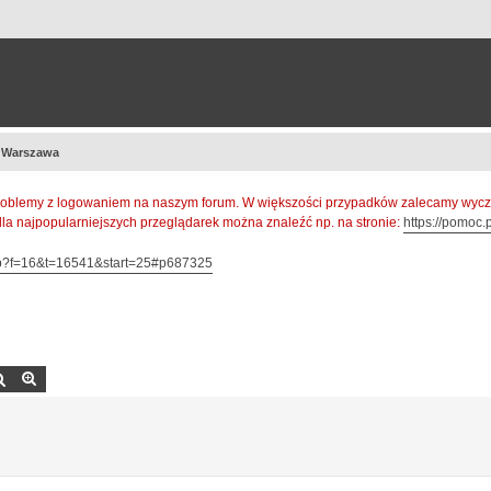
 Warszawa
oblemy z logowaniem na naszym forum. W większości przypadków zalecamy wyczys
 dla najpopularniejszych przeglądarek można znaleźć np. na stronie:
https://pomoc.p
hp?f=16&t=16541&start=25#p687325
Szukaj
Wyszukiwanie zaawansowane