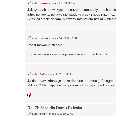
P
autor:
qrczak
»
śr gru 30, 2009 9:48
o
s
Jak tylko zbiore wszystkie potrzebne materialy, porobie s
t
jutro, poniewaz pojawie sie wtedy w pracy i bede mial m
A tak od siebie dodam, pierwszy raz bralem udzial w zb
P
autor:
qrczak
»
pt sty 08, 2010 15:57
o
s
Podsumowanie zbiórki:
t
http://www.wielkapolonia.pl/serwis/cont ... w/2647/87/
P
autor:
AMI
»
śr sty 20, 2010 9:26
o
s
Ja do sprawozdania jeszcze dorzucę informację, że
ogrom
t
Mikołaj 2009, zajął się wszystkim od początku do końca 
Re: Zbiórka dla Domu Dziecka
P
autor:
gorii
»
śr lip 14, 2010 22:52
o