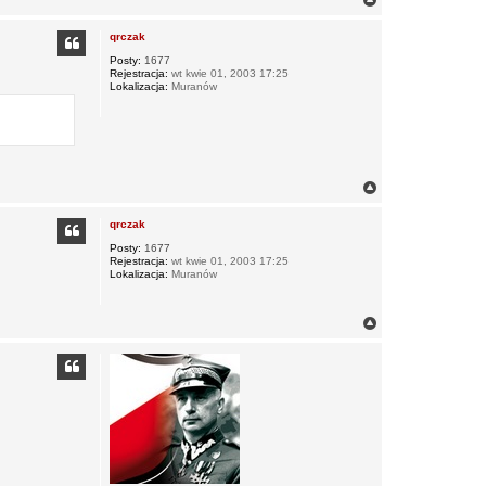
a
g
qrczak
ó
r
Posty:
1677
Rejestracja:
wt kwie 01, 2003 17:25
ę
Lokalizacja:
Muranów
N
a
g
qrczak
ó
r
Posty:
1677
Rejestracja:
wt kwie 01, 2003 17:25
ę
Lokalizacja:
Muranów
N
a
g
ó
r
ę