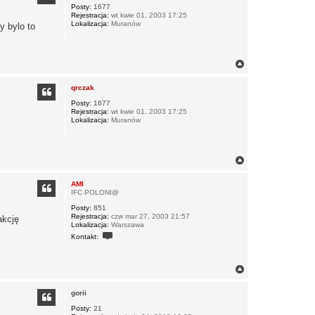
u
r
Posty:
1677
j
Rejestracja:
wt kwie 01, 2003 17:25
ę
s
Lokalizacja:
Muranów
y bylo to
i
ę
z
K
a
N
m
a
i
g
n
qrczak
ó
e
r
Posty:
1677
r
Rejestracja:
wt kwie 01, 2003 17:25
ę
o
Lokalizacja:
Muranów
N
a
g
AMI
ó
IFC POLONI@
r
Posty:
851
ę
Rejestracja:
czw mar 27, 2003 21:57
akcję
Lokalizacja:
Warszawa
S
Kontakt:
k
o
n
t
N
a
a
k
g
t
gorii
ó
u
r
Posty:
21
j