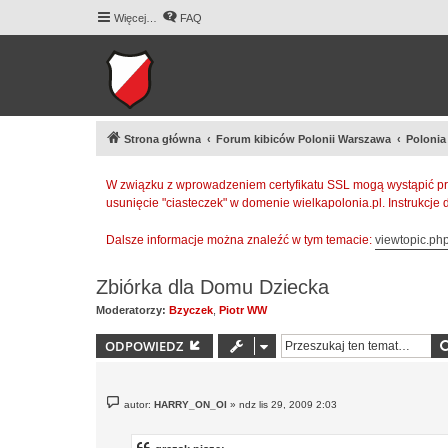
Więcej…
FAQ
Strona główna
Forum kibiców Polonii Warszawa
Polonia
W związku z wprowadzeniem certyfikatu SSL mogą wystąpić pr
usunięcie "ciasteczek" w domenie wielkapolonia.pl. Instrukcje
Dalsze informacje można znaleźć w tym temacie:
viewtopic.p
Zbiórka dla Domu Dziecka
Moderatorzy:
Bzyczek
,
Piotr WW
ODPOWIEDZ
P
autor:
HARRY_ON_OI
»
ndz lis 29, 2009 2:03
o
s
t