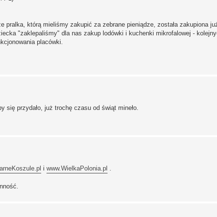
pralka, którą mieliśmy zakupić za zebrane pieniądze, została zakupiona ju
cka "zaklepaliśmy" dla nas zakup lodówki i kuchenki mikrofalowej - kolejn
kcjonowania placówki.
 się przydało, już trochę czasu od świąt mineło.
rneKoszule.pl
i
www.WielkaPolonia.pl
.
ynność.