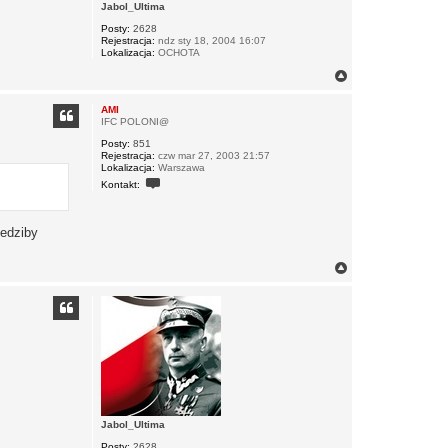
Jabol_Ultima
Posty:
2628
Rejestracja:
ndz sty 18, 2004 16:07
Lokalizacja:
OCHOTA
N
a
g
AMI
ó
IFC POLONI@
r
Posty:
851
ę
Rejestracja:
czw mar 27, 2003 21:57
Lokalizacja:
Warszawa
S
Kontakt:
k
o
n
t
iedziby
a
k
t
N
u
a
j
g
s
ó
i
r
ę
z
ę
A
M
I
Jabol_Ultima
Posty:
2628