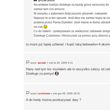
qrczak pisze:
Na wstepie bardzo dziekuje za kazdy grosz wrzucony do pu
zamiar tam cos wrzucic.
W zwiazku z pytaniami dotyczacymi ubranek i zabawek.
Napisze to w ten sposob. Jesli ktos ma zamiar kupic te rz
podana przez Pania Dyrektor. Jesli macie w domu ubranka
na nas
Co do baterii - podejzewam ze wiekszosc zabawek smiga n
Dziekuje Czarnemu i Kleszczowi za pomoc przy zbiorce
to może już lepiej uzbierać i kupić taką ładowarke+4 akumu
P
autor:
qrczak
»
ndz lis 29, 2009 9:21
o
s
Harry nad tym tez myslalem ale to wszystko zalezy od zebra
t
Dziekuje za pomysl
P
autor:
Lechislaw
»
ndz gru 06, 2009 18:31
o
s
A do kiedy można przekazywać dary ?
t