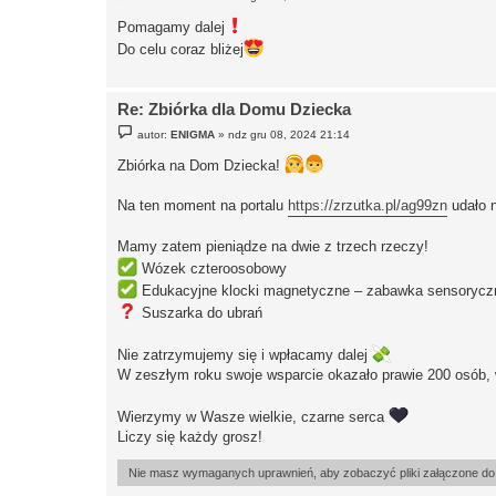
o
s
Pomagamy dalej
t
Do celu coraz bliżej
Re: Zbiórka dla Domu Dziecka
P
autor:
ENIGMA
»
ndz gru 08, 2024 21:14
o
s
Zbiórka na Dom Dziecka!
t
Na ten moment na portalu
https://zrzutka.pl/ag99zn
udało n
Mamy zatem pieniądze na dwie z trzech rzeczy!
Wózek czteroosobowy
Edukacyjne klocki magnetyczne – zabawka sensorycz
Suszarka do ubrań
Nie zatrzymujemy się i wpłacamy dalej
W zeszłym roku swoje wsparcie okazało prawie 200 osób, w 
Wierzymy w Wasze wielkie, czarne serca
Liczy się każdy grosz!
Nie masz wymaganych uprawnień, aby zobaczyć pliki załączone do 