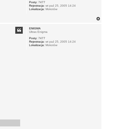
Posty:
7477
ę
Rejestracja:
wt paź 25, 2005 14:24
Lokalizacja:
Mokotów
N
a
g
ENIGMA
ó
Ultras Enigma
r
Posty:
7477
ę
Rejestracja:
wt paź 25, 2005 14:24
Lokalizacja:
Mokotów