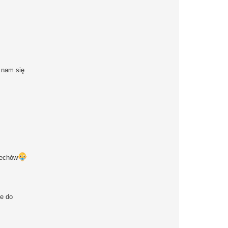
a nam się
iechów
ne do