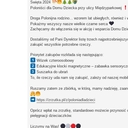
Święta 2024
Poloniści dla Domu Dziecka przy ulicy Międzyparkowej
Droga Polonijna rodzino... wzorem lat ubiegłych, również
Pokażmy wszyscy nasze wielkie czarne serca
Zachęcamy do włączenia się w akcję i wsparcia Domu Dzi
Dostaliśmy od Pani Dyrektor listę trzech najpotrzebniejsz
zakupić wszystkie potrzebne rzeczy.
Priorytet zakupów rozkłada się następująco:
Wózek czteroosobowy
Edukacyjne klocki magnetyczne – zabawka sensorycz
Suszarka do ubrań
To, ile rzeczy uda nam się zakupić, zależy od naszej mobil
Ruszamy zatem ze zbiórką, w którą, mamy nadzieję, zaan
https://zrzutka.pl/z/poloniadladzieci
Oprócz wpłat na zrzutkę, standardowo możecie przynosić d
pielęgnacji dzieciaczków.
Liczymy na Was!