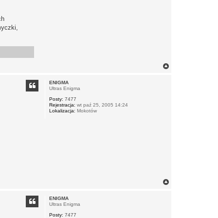
ch
myczki,
N
a
g
ENIGMA
ó
Ultras Enigma
r
Posty:
7477
ę
Rejestracja:
wt paź 25, 2005 14:24
Lokalizacja:
Mokotów
N
a
g
ENIGMA
ó
Ultras Enigma
r
Posty:
7477
ę