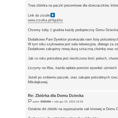
Trwa zbiórka na paczki prezentowe dla dzieciaczków, któ
Link do zrzutki
www.zrzutka.pl/4gukhz
Chcemy żeby 1 grudnia każdy podopieczny Domu Dziecka 
Dodatkowo Pani Dyrektor przekazała nam listę potrzebnyc
W tym roku szykowana jest sala telewizyjna, dlatego za z
Dodatkowo zakupimy nową duzą sztuczną choinkę oraz ozd
Jak co roku potrzebna jest niezliczona ilość pieluch, chu
Liczymy na Was, każda wpłata pomoże wywołać uśmiech u
Jeżeli po zrobieniu paczek, oraz zakupie potrzebnych rz
Mikołajkowej.
Re: Zbiórka dla Domu Dziecka
P
autor:
ENIGMA
»
ndz gru 10, 2023 10:54
o
s
Ostatnie dni zbiórki na wyposażanie sali kinowej w Domu 
t