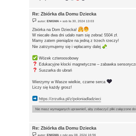
Re: Zbiórka dla Domu Dziecka
P
autor:
ENIGMA
»
sob lis 30, 2024 13:03
o
s
Zbiórka na Dom Dziecka!
t
W niecałe dwa dni udało nam się zebrać 5504 zł.
Mamy zatem pieniądze na jedną z trzech rzeczy!
Nie zatrzymujemy się i wpłacamy dalej
Wózek czteroosobowy
Edukacyjne klocki magnetyczne – zabawka sensorycz
Suszarka do ubrań
Wierzymy w Wasze wielkie, czarne serca
Liczy się każdy grosz!
https://zrzutka.pl/z/poloniadladzieci
Nie masz wymaganych uprawnień, aby zobaczyć pliki załączone do 
Re: Zbiórka dla Domu Dziecka
P
autor:
ENIGMA
»
ndz gru 08, 2024 16:56