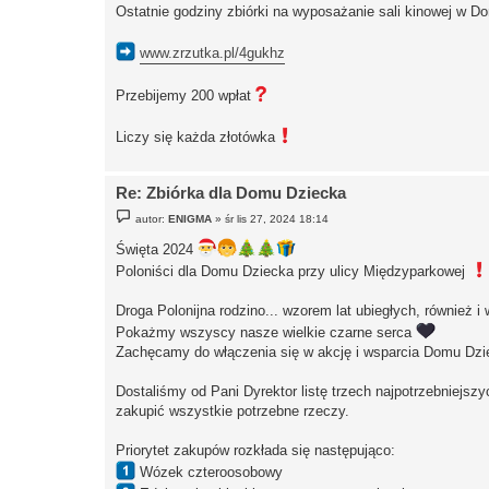
s
Ostatnie godziny zbiórki na wyposażanie sali kinowej w D
t
www.zrzutka.pl/4gukhz
Przebijemy 200 wpłat
Liczy się każda złotówka
Re: Zbiórka dla Domu Dziecka
P
autor:
ENIGMA
»
śr lis 27, 2024 18:14
o
s
Święta 2024
t
Poloniści dla Domu Dziecka przy ulicy Międzyparkowej
Droga Polonijna rodzino... wzorem lat ubiegłych, również
Pokażmy wszyscy nasze wielkie czarne serca
Zachęcamy do włączenia się w akcję i wsparcia Domu Dzi
Dostaliśmy od Pani Dyrektor listę trzech najpotrzebniejsz
zakupić wszystkie potrzebne rzeczy.
Priorytet zakupów rozkłada się następująco:
Wózek czteroosobowy