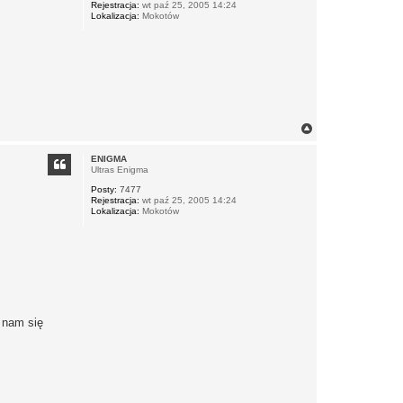
Rejestracja:
wt paź 25, 2005 14:24
Lokalizacja:
Mokotów
N
a
g
ENIGMA
ó
Ultras Enigma
r
Posty:
7477
ę
Rejestracja:
wt paź 25, 2005 14:24
Lokalizacja:
Mokotów
a nam się