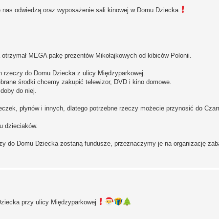
re nas odwiedzą oraz wyposażenie sali kinowej w Domu Dziecka
otrzymał MEGA pakę prezentów Mikołajkowych od kibiców Polonii.
h rzeczy do Domu Dziecka z ulicy Międzyparkowej.
ebrane środki chcemy zakupić telewizor, DVD i kino domowe.
oby do niej.
steczek, płynów i innych, dlatego potrzebne rzeczy możecie przynosić do Czar
 dzieciaków.
eczy do Domu Dziecka zostaną fundusze, przeznaczymy je na organizację za
Dziecka przy ulicy Międzyparkowej