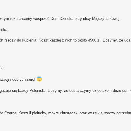
 i w tym roku chcemy wesprzeć Dom Dziecka przy ulicy Międzyparkowej.
ecka.
ych rzeczy do kupienia. Koszt każdej z nich to około 4500 zł. Liczymy, że ud
na
izacji i dobrych serc!
gażuje się każdy Polonista! Liczymy, że dostarczymy dzieciakom dużo uśm
o Czarnej Koszuli pieluchy, mokre chusteczki oraz wszelkie rzeczy potrzeb