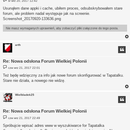
śr wrz 20, 2017 12:42
o
s
Usunąłem dane appki i cache, ubiłem proces, odsubskrybowałem stare
t
forum, ale problem nadal występuje jak na screenie.
Screenshot_20170920-133636.png
Nie masz wymaganych uprawnień, aby zobaczyć pliki załączone do tego posta.
arth
Re: Nowa odsłona Forum Wielkiej Polonii
P
czw wrz 21, 2017 22:01
o
s
Też będę wdzięczny za info jak nowe forum skonfigurować w Tapatalku.
t
Stare nie działa, a nowego nie widzę.
Wielbladek25
Re: Nowa odsłona Forum Wielkiej Polonii
P
czw wrz 21, 2017 22:49
o
s
Spróbujcie wpisać adres www w wyszukiwarce for Tapatalka
t