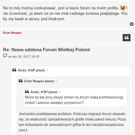
No to mój można zeskanować, jest w bazie forum na moim profilu.
I
nie ściemniać, ja wiem że on nie miał żadnego ścierwa podpiętego. Kto
by się bawił w wirusy pod linuksem.
Grim Reaper
Re: Nowa odsłona Forum Wielkiej Polonii
P
wt wrz 19, 2017 19:32
o
s
t
Andu_KSP
pisze:
↑
Grim Reaper
pisze:
↑
Andu_KSP
pisze:
↑
Może by tak przy okazji zmian na forum małą kontrrewolucję
zrobić i własne awatary przywrócić?
Jest jeden podstawowy problem. Podczas migracji forum okazało
się, że większość uploadowanych grafik miała jakieś wirusy. Poza
tym linkowanie do zewnętrznych gifów to też niezbyt bezpieczna
rzecz.