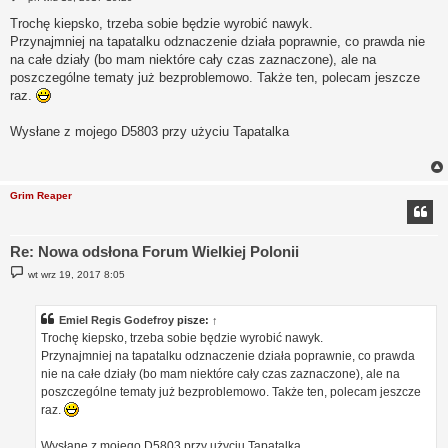
o
s
Trochę kiepsko, trzeba sobie będzie wyrobić nawyk.
t
Przynajmniej na tapatalku odznaczenie działa poprawnie, co prawda nie
na całe działy (bo mam niektóre cały czas zaznaczone), ale na
poszczególne tematy już bezproblemowo. Także ten, polecam jeszcze
raz.
Wysłane z mojego D5803 przy użyciu Tapatalka
Grim Reaper
Re: Nowa odsłona Forum Wielkiej Polonii
P
wt wrz 19, 2017 8:05
o
s
t
Emiel Regis Godefroy
pisze:
↑
Trochę kiepsko, trzeba sobie będzie wyrobić nawyk.
Przynajmniej na tapatalku odznaczenie działa poprawnie, co prawda
nie na całe działy (bo mam niektóre cały czas zaznaczone), ale na
poszczególne tematy już bezproblemowo. Także ten, polecam jeszcze
raz.
Wysłane z mojego D5803 przy użyciu Tapatalka