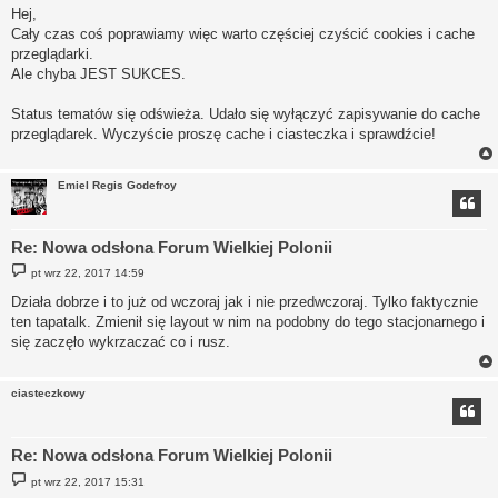
Hej,
Cały czas coś poprawiamy więc warto częściej czyścić cookies i cache
przeglądarki.
Ale chyba JEST SUKCES.
Status tematów się odświeża. Udało się wyłączyć zapisywanie do cache
przeglądarek. Wyczyście proszę cache i ciasteczka i sprawdźcie!
Emiel Regis Godefroy
Re: Nowa odsłona Forum Wielkiej Polonii
P
pt wrz 22, 2017 14:59
o
s
Działa dobrze i to już od wczoraj jak i nie przedwczoraj. Tylko faktycznie
t
ten tapatalk. Zmienił się layout w nim na podobny do tego stacjonarnego i
się zaczęło wykrzaczać co i rusz.
ciasteczkowy
Re: Nowa odsłona Forum Wielkiej Polonii
P
pt wrz 22, 2017 15:31
o