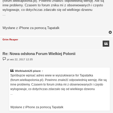
(forum.wielkapolonia.pl). Powinno znaleźć odpowiednią wersję. Ale są
inne problemy. Czasem to forum znika mi z obserwowanych i często
wylogowuje, co dotychczas zdarzało się od wielkiego dzwonu
...
Wysłane z iPhone za pomocą Tapatalk
Grim Reaper
Re: Nowa odsłona Forum Wielkiej Polonii
P
pt wrz 22, 2017 12:35
o
s
t
Wielbladek25
pisze:
↑
Spróbujcie wpisać adres www w wyszukiwarce for Tapatalka
(forum.wielkapolonia.pl). Powinno znaleźć odpowiednią wersję. Ale są
inne problemy. Czasem to forum znika mi z obserwowanych i często
wylogowuje, co dotychczas zdarzało się od wielkiego dzwonu
...
Wysłane z iPhone za pomocą Tapatalk