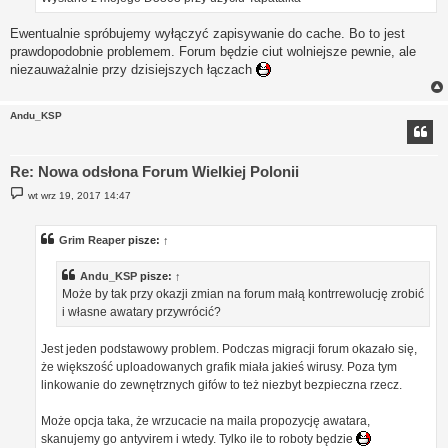
Ewentualnie spróbujemy wyłączyć zapisywanie do cache. Bo to jest
prawdopodobnie problemem. Forum będzie ciut wolniejsze pewnie, ale
niezauważalnie przy dzisiejszych łączach
Andu_KSP
Re: Nowa odsłona Forum Wielkiej Polonii
P
wt wrz 19, 2017 14:47
o
s
t
Grim Reaper
pisze:
↑
Andu_KSP
pisze:
↑
Może by tak przy okazji zmian na forum małą kontrrewolucję zrobić
i własne awatary przywrócić?
Jest jeden podstawowy problem. Podczas migracji forum okazało się,
że większość uploadowanych grafik miała jakieś wirusy. Poza tym
linkowanie do zewnętrznych gifów to też niezbyt bezpieczna rzecz.
Może opcja taka, że wrzucacie na maila propozycję awatara,
skanujemy go antyvirem i wtedy. Tylko ile to roboty będzie