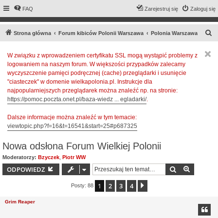
FAQ
Zarejestruj się
Zaloguj się
S
Strona główna
Forum kibiców Polonii Warszawa
Polonia Warszawa
z
W związku z wprowadzeniem certyfikatu SSL mogą wystąpić problemy z
u
logowaniem na naszym forum. W większości przypadków zalecamy
k
wyczyszczenie pamięci podręcznej (cache) przeglądarki i usunięcie
a
"ciasteczek" w domenie wielkapolonia.pl. Instrukcje dla
najpopularniejszych przeglądarek można znaleźć np. na stronie:
j
https://pomoc.poczta.onet.pl/baza-wiedz ... egladarki/
.
Dalsze informacje można znaleźć w tym temacie:
viewtopic.php?f=16&t=16541&start=25#p687325
Nowa odsłona Forum Wielkiej Polonii
Moderatorzy:
Bzyczek
,
Piotr WW
Szukaj
Wyszuki
ODPOWIEDZ
1
2
3
4
Następna
Posty: 88
Grim Reaper