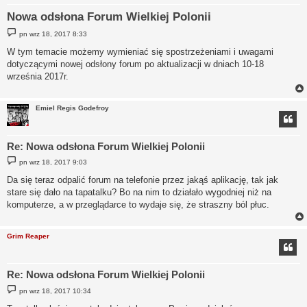
Nowa odsłona Forum Wielkiej Polonii
P
pn wrz 18, 2017 8:33
o
s
W tym temacie możemy wymieniać się spostrzeżeniami i uwagami
t
dotyczącymi nowej odsłony forum po aktualizacji w dniach 10-18
września 2017r.
Emiel Regis Godefroy
Re: Nowa odsłona Forum Wielkiej Polonii
P
pn wrz 18, 2017 9:03
o
s
Da się teraz odpalić forum na telefonie przez jakąś aplikację, tak jak
t
stare się dało na tapatalku? Bo na nim to działało wygodniej niż na
komputerze, a w przeglądarce to wydaje się, że straszny ból płuc.
Grim Reaper
Re: Nowa odsłona Forum Wielkiej Polonii
P
pn wrz 18, 2017 10:34
o
s