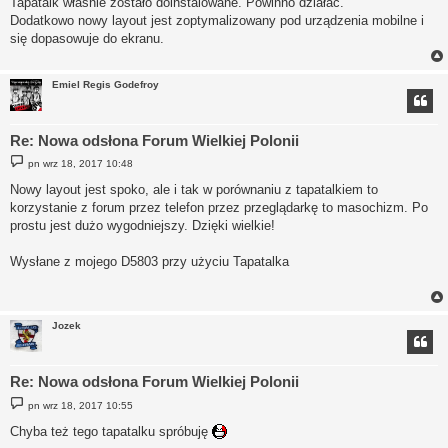
Tapatalk właśnie zostało doinstalowane. Powinno działać.
t
Dodatkowo nowy layout jest zoptymalizowany pod urządzenia mobilne i
się dopasowuje do ekranu.
Emiel Regis Godefroy
Re: Nowa odsłona Forum Wielkiej Polonii
P
pn wrz 18, 2017 10:48
o
s
Nowy layout jest spoko, ale i tak w porównaniu z tapatalkiem to
t
korzystanie z forum przez telefon przez przeglądarkę to masochizm. Po
prostu jest dużo wygodniejszy. Dzięki wielkie!
Wysłane z mojego D5803 przy użyciu Tapatalka
Jozek
Re: Nowa odsłona Forum Wielkiej Polonii
P
pn wrz 18, 2017 10:55
o
s
Chyba też tego tapatalku spróbuję
t