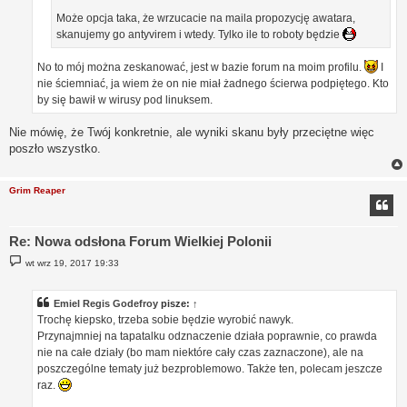
Może opcja taka, że wrzucacie na maila propozycję awatara,
skanujemy go antyvirem i wtedy. Tylko ile to roboty będzie
No to mój można zeskanować, jest w bazie forum na moim profilu.
I
nie ściemniać, ja wiem że on nie miał żadnego ścierwa podpiętego. Kto
by się bawił w wirusy pod linuksem.
Nie mówię, że Twój konkretnie, ale wyniki skanu były przeciętne więc
poszło wszystko.
Grim Reaper
Re: Nowa odsłona Forum Wielkiej Polonii
P
wt wrz 19, 2017 19:33
o
s
t
Emiel Regis Godefroy
pisze:
↑
Trochę kiepsko, trzeba sobie będzie wyrobić nawyk.
Przynajmniej na tapatalku odznaczenie działa poprawnie, co prawda
nie na całe działy (bo mam niektóre cały czas zaznaczone), ale na
poszczególne tematy już bezproblemowo. Także ten, polecam jeszcze
raz.