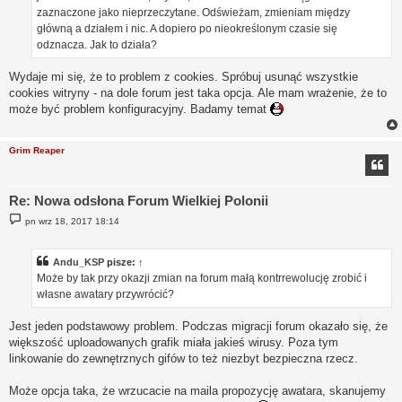
zaznaczone jako nieprzeczytane. Odświeżam, zmieniam między
główną a działem i nic. A dopiero po nieokreślonym czasie się
odznacza. Jak to działa?
Wydaje mi się, że to problem z cookies. Spróbuj usunąć wszystkie
cookies witryny - na dole forum jest taka opcja. Ale mam wrażenie, że to
może być problem konfiguracyjny. Badamy temat
Grim Reaper
Re: Nowa odsłona Forum Wielkiej Polonii
P
pn wrz 18, 2017 18:14
o
s
t
Andu_KSP
pisze:
↑
Może by tak przy okazji zmian na forum małą kontrrewolucję zrobić i
własne awatary przywrócić?
Jest jeden podstawowy problem. Podczas migracji forum okazało się, że
większość uploadowanych grafik miała jakieś wirusy. Poza tym
linkowanie do zewnętrznych gifów to też niezbyt bezpieczna rzecz.
Może opcja taka, że wrzucacie na maila propozycję awatara, skanujemy