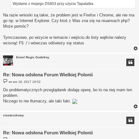
Wysłane z mojego D5803 przy użyciu Tapatalka
Na razie wnioski są takie, że problem jest w Firefox i Chrome, ale nie ma
go np. w Internet Explorer. Czy ktoś z Was zna się na niuansach php?
Może pomóc?
Tymczasowo, po wizycie w temacie i wejściu do listy wątków należy
wcisnąć F5 :/ i wówczas odświeży się status
Emiel Regis Godefroy
Re: Nowa odsłona Forum Wielkiej Polonii
P
wt wrz 19, 2017 19:52
o
s
Do problematycznych przeglądarek dodaję operę, bo to na niej mam ten
t
problem.
Niczego to nie tłumaczy, ale taki fakt.
ciasteczkowy
Re: Nowa odsłona Forum Wielkiej Polonii
P