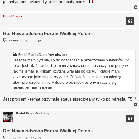
go antyvirem i wtedy. Tylko ile to roboty będzie
Grim Reaper
Re: Nowa odsłona Forum Wielkiej Polonii
P
pn wrz 18, 2017 18:45
o
s
t
Emiel Regis Godefroy
pisze:
↑
Jeszcze mam pytanie, co do odznaczania przeczytanych tematów. Bo
teraz jest tak, że wchodzę, mam zaznaczone nieprzeczytane posty w
jakimś temacie. Klikam, czytam, wracam do działu. I ciągle mam
zaznaczone jako nieprzeczytane. Odświeżam, zmieniam między
główną a działem i nic. A dopiero po nieokreślonym czasie się
odznacza. Jak to działa?
Jest problem - temat otrzymuje status przeczytany tylko po refreshu F5 :/
Emiel Regis Godefroy
Re: Nowa odsłona Forum Wielkiej Polonii
P
pn wrz 18, 2017 19:29