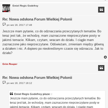
Emiel Regis Godefroy
Re: Nowa odsłona Forum Wielkiej Polonii
P
pn wrz 18, 2017 17:48
o
s
Jeszcze mam pytanie, co do odznaczania przeczytanych tematów. Bo
t
teraz jest tak, że wchodzę, mam zaznaczone nieprzeczytane posty w
jakimś temacie. Klikam, czytam, wracam do działu. I ciągle mam
zaznaczone jako nieprzeczytane. Odświeżam, zmieniam między główną
a działem i nic. A dopiero po nieokreślonym czasie się odznacza. Jak to
działa?
Grim Reaper
Re: Nowa odsłona Forum Wielkiej Polonii
P
pn wrz 18, 2017 18:12
o
s
t
Emiel Regis Godefroy
pisze:
↑
Jeszcze mam pytanie, co do odznaczania przeczytanych tematów. Bo
teraz jest tak, że wchodzę, mam zaznaczone nieprzeczytane posty w
jakimś temacie. Klikam, czytam, wracam do działu. I ciągle mam