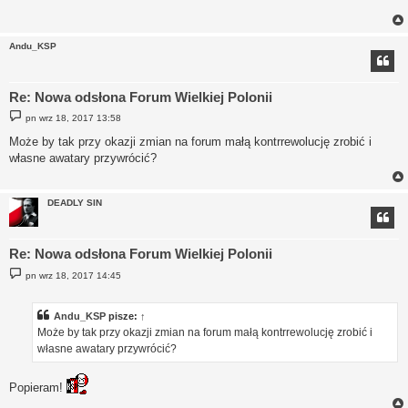
Andu_KSP
Re: Nowa odsłona Forum Wielkiej Polonii
P
pn wrz 18, 2017 13:58
o
s
Może by tak przy okazji zmian na forum małą kontrrewolucję zrobić i
t
własne awatary przywrócić?
DEADLY SIN
Re: Nowa odsłona Forum Wielkiej Polonii
P
pn wrz 18, 2017 14:45
o
s
t
Andu_KSP
pisze:
↑
Może by tak przy okazji zmian na forum małą kontrrewolucję zrobić i
własne awatary przywrócić?
Popieram!