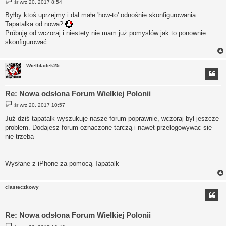
śr wrz 20, 2017 8:54
o
s
Byłby ktoś uprzejmy i dał małe 'how-to' odnośnie skonfigurowania
t
Tapatalka od nowa?
Próbuję od wczoraj i niestety nie mam już pomysłów jak to ponownie
skonfigurować...
Wielbladek25
Re: Nowa odsłona Forum Wielkiej Polonii
P
śr wrz 20, 2017 10:57
o
s
Już dziś tapatalk wyszukuje nasze forum poprawnie, wczoraj był jeszcze
t
problem. Dodajesz forum oznaczone tarczą i nawet przelogowywac się
nie trzeba
Wysłane z iPhone za pomocą Tapatalk
ciasteczkowy
Re: Nowa odsłona Forum Wielkiej Polonii
P