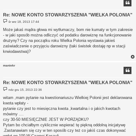
Re: NOWE KONTO STOWARZYSZENIA "WIELKA POLONIA"
P
śr wrz 18, 2013 17:44
o
s
Może jakaś mądra głowa mi wytłumaczy, bom nie kumaty w tym zakresie
t
- w jaki sposób można odliczyć od podatku darowiznę na funkcjonowanie
drużyny? Czy na początku roku Wielka Polonia wystawia jakieś
zaświadczenie o przyjęciu darowizny (taki świstek dostaję np w stacji
krwiodawstwa)?
maniekr
Re: NOWE KONTO STOWARZYSZENIA "WIELKA POLONIA"
P
ndz gru 15, 2013 22:36
o
s
witam ,mam pytanie na kwestionariuszu Wielkiej Polonii jest deklarowana
t
kwota wpłaty -
pytanie czy jest to miesięczna kwota ,kwartalna i o jakich kwotach
mówimy ....
czy 30-50 MIESIĘCZNIE JEST W PORZĄDKU?
Pytam bo chciałbym cyklicznie wspierać tę piękną oddolną inicjatywę
.Zastanawiam się czy w ten sposób czy też co jakiś czas dokonywać
wpłat np 100 W Czarnej Koszuli