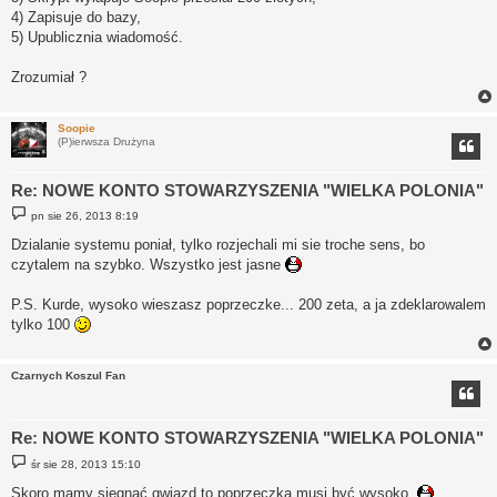
4) Zapisuje do bazy,
5) Upublicznia wiadomość.
Zrozumiał ?
Soopie
(P)ierwsza Drużyna
Re: NOWE KONTO STOWARZYSZENIA "WIELKA POLONIA"
P
pn sie 26, 2013 8:19
o
s
Dzialanie systemu poniał, tylko rozjechali mi sie troche sens, bo
t
czytalem na szybko. Wszystko jest jasne
P.S. Kurde, wysoko wieszasz poprzeczke... 200 zeta, a ja zdeklarowalem
tylko 100
Czarnych Koszul Fan
Re: NOWE KONTO STOWARZYSZENIA "WIELKA POLONIA"
P
śr sie 28, 2013 15:10
o
s
Skoro mamy sięgnąć gwiazd to poprzeczka musi być wysoko.