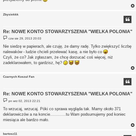
Zbysiekkk
Re: NOWE KONTO STOWARZYSZENIA "WIELKA POLONIA"
P
czw sie 29, 2013 20:03
o
s
Nie siedzę w papierach, ale czuję, że damy radę. Tylko zwiększyć liczbę
t
nalewaków - ludzie chcieli przelewać kasę, a nie było co
Czyli, że co? Jak zgłaszam, że chcę dorzucać coś więcej, niż
zadeklarowałem, to gardzisz, hę?
Czarnych Koszul Fan
Re: NOWE KONTO STOWARZYSZENIA "WIELKA POLONIA"
P
pn wrz 02, 2013 22:21
o
s
To wrzucaj, wrzucaj. Póki co sprawa wygląda tak. Mamy około 371
t
deklarowiczów a na koncie.............tu Wam podsumujemy pod koniec
miesiąca ale bardzo mało.
bartosz11