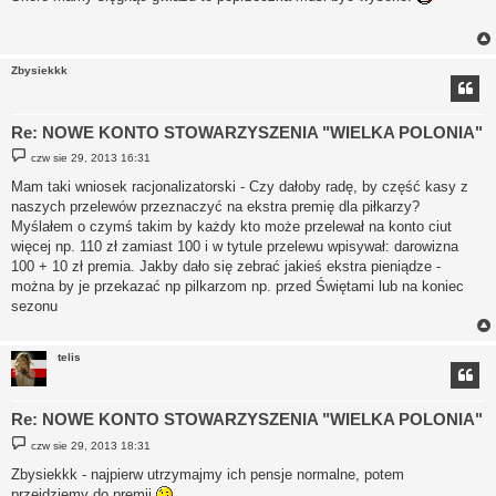
t
Zbysiekkk
Re: NOWE KONTO STOWARZYSZENIA "WIELKA POLONIA"
P
czw sie 29, 2013 16:31
o
s
Mam taki wniosek racjonalizatorski - Czy dałoby radę, by część kasy z
t
naszych przelewów przeznaczyć na ekstra premię dla piłkarzy?
Myślałem o czymś takim by każdy kto może przelewał na konto ciut
więcej np. 110 zł zamiast 100 i w tytule przelewu wpisywał: darowizna
100 + 10 zł premia. Jakby dało się zebrać jakieś ekstra pieniądze -
można by je przekazać np pilkarzom np. przed Świętami lub na koniec
sezonu
telis
Re: NOWE KONTO STOWARZYSZENIA "WIELKA POLONIA"
P
czw sie 29, 2013 18:31
o
s
Zbysiekkk - najpierw utrzymajmy ich pensje normalne, potem
t
przejdziemy do premii