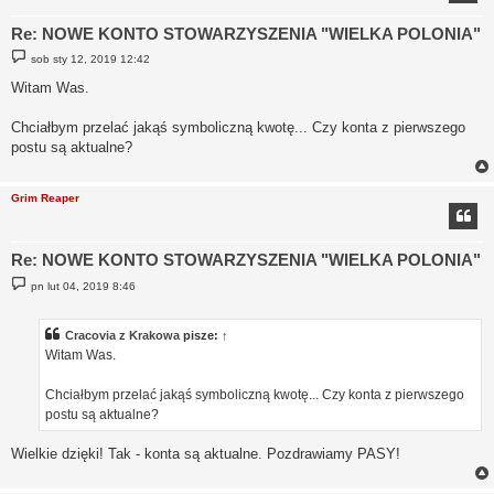
Re: NOWE KONTO STOWARZYSZENIA "WIELKA POLONIA"
P
sob sty 12, 2019 12:42
o
s
Witam Was.
t
Chciałbym przelać jakąś symboliczną kwotę... Czy konta z pierwszego
postu są aktualne?
Grim Reaper
Re: NOWE KONTO STOWARZYSZENIA "WIELKA POLONIA"
P
pn lut 04, 2019 8:46
o
s
t
Cracovia z Krakowa
pisze:
↑
Witam Was.
Chciałbym przelać jakąś symboliczną kwotę... Czy konta z pierwszego
postu są aktualne?
Wielkie dzięki! Tak - konta są aktualne. Pozdrawiamy PASY!