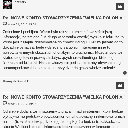
szybszy
Re: NOWE KONTO STOWARZYSZENIA "WIELKA POLONIA"
P
śr sie 21, 2013 15:01
o
s
Zmienione i podbijam. Warto było także tu umieścić wcześniejszą
t
informację, że zmiana (już druga w ostatnim czasie) wynika z faktu że to
konto jest najlepiej dostosowane do crowdfundingu. Ciekaw jestem co to
dokładnie oznacza, będę wdzięczny za uwagi. Interesuje mnie to
ponieważ w innych obszarach chciałbym to uruchomić. Może znacie też
status uregulowań prawnych dotyczących crowdfundingu, które się
ślimaczą od kilku lat. Naszej władzy nie jest na rękę aby obywatele się
samoorganizowali bo jeszcze im przyjdzie do głowy władzę zmienić...
Czarnych Koszul Fan
Re: NOWE KONTO STOWARZYSZENIA "WIELKA POLONIA"
P
śr sie 21, 2013 19:28
o
s
Od siebie dodam, że finiszujemy z pracami nad systemem, który będzie
t
wyłapywał na podstawie powiadomień email darowizny i informował o nich
na.......(tu właśnie trwają dyskusję ale sądzę, że będzie to zakładka na
stronie Wielkiej Polonii). Informacja będzie podawana w formacie. Imię,