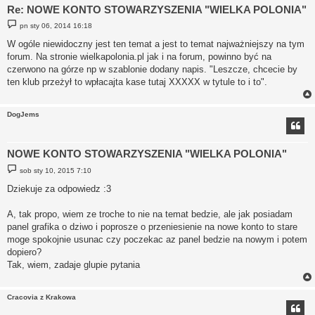
Re: NOWE KONTO STOWARZYSZENIA "WIELKA POLONIA"
P
pn sty 06, 2014 16:18
o
s
W ogóle niewidoczny jest ten temat a jest to temat najważniejszy na tym
t
forum. Na stronie wielkapolonia.pl jak i na forum, powinno być na
czerwono na górze np w szablonie dodany napis. "Leszcze, chcecie by
ten klub przeżył to wpłacajta kase tutaj XXXXX w tytule to i to".
DogJems
NOWE KONTO STOWARZYSZENIA "WIELKA POLONIA"
P
sob sty 10, 2015 7:10
o
s
Dziekuje za odpowiedz :3
t
A, tak propo, wiem ze troche to nie na temat bedzie, ale jak posiadam
panel grafika o dziwo i poprosze o przeniesienie na nowe konto to stare
moge spokojnie usunac czy poczekac az panel bedzie na nowym i potem
dopiero?
Tak, wiem, zadaje glupie pytania
Cracovia z Krakowa