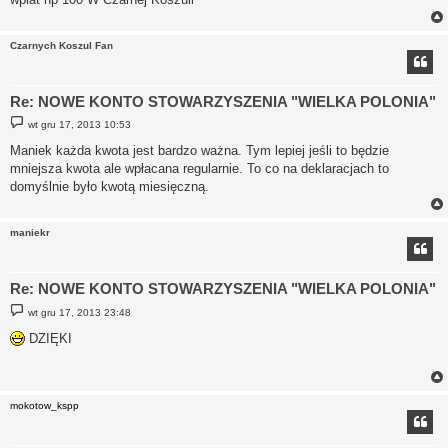
Czarnych Koszul Fan
Re: NOWE KONTO STOWARZYSZENIA "WIELKA POLONIA"
P
wt gru 17, 2013 10:53
o
s
Maniek każda kwota jest bardzo ważna. Tym lepiej jeśli to będzie
t
mniejsza kwota ale wpłacana regularnie. To co na deklaracjach to
domyślnie było kwotą miesięczną.
maniekr
Re: NOWE KONTO STOWARZYSZENIA "WIELKA POLONIA"
P
wt gru 17, 2013 23:48
o
s
DZIĘKI
t
mokotow_kspp