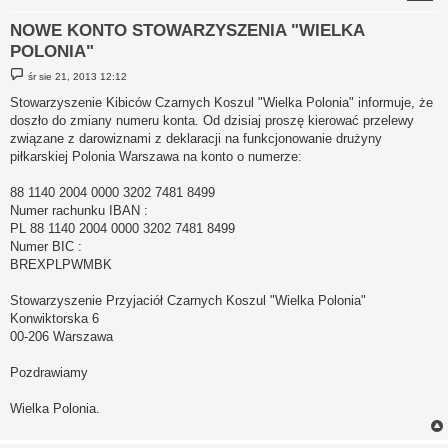
NOWE KONTO STOWARZYSZENIA "WIELKA
POLONIA"
P
śr sie 21, 2013 12:12
o
s
Stowarzyszenie Kibiców Czarnych Koszul "Wielka Polonia" informuje, że
t
doszło do zmiany numeru konta. Od dzisiaj proszę kierować przelewy
związane z darowiznami z deklaracji na funkcjonowanie drużyny
piłkarskiej Polonia Warszawa na konto o numerze:
88 1140 2004 0000 3202 7481 8499
Numer rachunku IBAN :
PL 88 1140 2004 0000 3202 7481 8499
Numer BIC :
BREXPLPWMBK
Stowarzyszenie Przyjaciół Czarnych Koszul "Wielka Polonia"
Konwiktorska 6
00-206 Warszawa
Pozdrawiamy
Wielka Polonia.