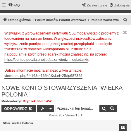
FAQ
Zarejestruj się
Zaloguj się
S
Strona główna
Forum kibiców Polonii Warszawa
Polonia Warszawa
z
W związku z wprowadzeniem certyfikatu SSL mogą wystąpić problemy z
u
logowaniem na naszym forum. W większości przypadków zalecamy
k
wyczyszczenie pamięci podręcznej (cache) przeglądarki i usunięcie
a
"ciasteczek" w domenie wielkapolonia.pl. Instrukcje dla
najpopularniejszych przeglądarek można znaleźć np. na stronie:
j
https://pomoc.poczta.onet.pl/baza-wiedz ... egladarki/
.
Dalsze informacje można znaleźć w tym temacie:
viewtopic.php?f=16&t=16541&start=25#p687325
NOWE KONTO STOWARZYSZENIA "WIELKA
POLONIA"
Moderatorzy:
Bzyczek
,
Piotr WW
Szukaj
Wyszuki
ODPOWIEDZ
Posty: 20 • Strona
1
z
1
Stow. Wielka Polonia