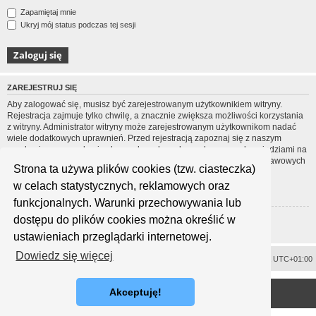
Zapamiętaj mnie
Ukryj mój status podczas tej sesji
ZAREJESTRUJ SIĘ
Aby zalogować się, musisz być zarejestrowanym użytkownikiem witryny.
Rejestracja zajmuje tylko chwilę, a znacznie zwiększa możliwości korzystania
z witryny. Administrator witryny może zarejestrowanym użytkownikom nadać
wiele dodatkowych uprawnień. Przed rejestracją zapoznaj się z naszym
regulaminem, zasadami ochrony danych osobowych oraz z odpowiedziami na
często zadawane pytania (FAQ), gdzie jest wyjaśnionych wiele podstawowych
Strona ta używa plików cookies (tzw. ciasteczka)
zagadnień dotyczących funkcjonowania witryny.
w celach statystycznych, reklamowych oraz
Regulamin
|
Zasady ochrony danych osobowych
funkcjonalnych. Warunki przechowywania lub
dostępu do plików cookies można określić w
Zarejestruj się
ustawieniach przeglądarki internetowej.
Dowiedz się więcej
Usuń ciasteczka witryny
Strefa czasowa
UTC+01:00
<
Technologię dostarcza
phpBB
® Forum Software © phpBB Limited
Akceptuję!
Polski pakiet językowy dostarcza
phpBB.pl