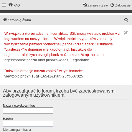
FAQ
Zarejestruj się
Zaloguj się
S
Strona główna
z
W związku z wprowadzeniem certyfikatu SSL mogą wystąpić problemy z
u
logowaniem na naszym forum. W większości przypadków zalecamy
k
wyczyszczenie pamięci podręcznej (cache) przeglądarki i usunięcie
a
"ciasteczek" w domenie wielkapolonia.pl. Instrukcje dla
najpopularniejszych przeglądarek można znaleźć np. na stronie:
j
https://pomoc.poczta.onet.pl/baza-wiedz ... egladarki/
.
Dalsze informacje można znaleźć w tym temacie:
viewtopic.php?f=16&t=16541&start=25#p687325
Aby przeglądać to forum, trzeba być zarejestrowanym i
zalogowanym użytkownikiem.
Nazwa użytkownika:
Hasło:
Nie pamiętam hasła