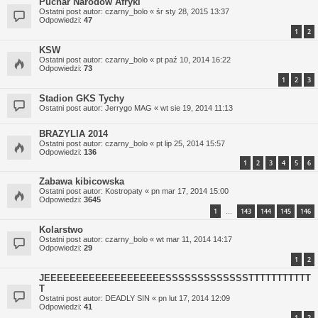
Puchar Narodów Afryki
Ostatni post autor:
czarny_bolo
«
śr sty 28, 2015 13:37
Odpowiedzi:
47
1
2
KSW
Ostatni post autor:
czarny_bolo
«
pt paź 10, 2014 16:22
Odpowiedzi:
73
1
2
3
Stadion GKS Tychy
Ostatni post autor:
Jerrygo MAG
«
wt sie 19, 2014 11:13
BRAZYLIA 2014
Ostatni post autor:
czarny_bolo
«
pt lip 25, 2014 15:57
Odpowiedzi:
136
1
2
3
4
5
6
Zabawa kibicowska
Ostatni post autor:
Kostropaty
«
pn mar 17, 2014 15:00
Odpowiedzi:
3645
1
143
144
145
146
…
Kolarstwo
Ostatni post autor:
czarny_bolo
«
wt mar 11, 2014 14:17
Odpowiedzi:
29
1
2
JEEEEEEEEEEEEEEEEEEESSSSSSSSSSSSSTTTTTTTTTTT
T
Ostatni post autor:
DEADLY SIN
«
pn lut 17, 2014 12:09
Odpowiedzi:
41
1
2