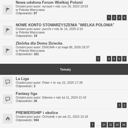
Nowa odsłona Forum Wielkiej Polonii
Ostatni post autor:
eyraud
«
ndz cze 18, 2023 19:03
w
Polonia Warszawa
Odpowiedzi:
87
1
2
3
4
NOWE KONTO STOWARZYSZENIA "WIELKA POLONIA"
Ostatni post autor:
purchi
«
ndz lis 16, 2025 0:16
w
Polonia Warszawa
Odpowiedzi:
19
Zbiórka dla Domu Dziecka
Ostatni post autor:
ENIGMA
«
pt maja 08, 2026 18:37
w
Polonia Warszawa
Odpowiedzi:
161
1
4
5
6
7
…
Tematy
La Liga
Ostatni post autor:
Peter
«
śr sty 22, 2025 17:39
Odpowiedzi:
2
Fantasy liga
Ostatni post autor:
Etienne
«
ndz lut 11, 2024 21:42
Odpowiedzi:
26
1
2
PREMIERSHIP i okolice
Ostatni post autor:
Ochotnik
«
pn sie 21, 2023 15:18
Odpowiedzi:
594
1
21
22
23
24
…