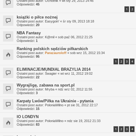
Ostatni post autor:
Ochotnik
«
wt sty 29, 2013 14:46
Odpowiedzi:
45
1
2
książki o piłce nożnej
Ostatni post autor:
Easygoin'
«
śr sty 09, 2013 18:18
Odpowiedzi:
20
NBA Fantasy
Ostatni post autor:
K@mil
«
sob paź 06, 2012 21:25
Odpowiedzi:
1
Ranking polskich sędziów piłkarskich
Ostatni post autor:
Parazauroloff
«
sob wrz 15, 2012 15:34
Odpowiedzi:
95
1
2
3
4
ELIMINACJE/MUNDIAL BRAZYLIA 2014
Ostatni post autor:
Śwagier
«
wt wrz 11, 2012 19:02
Odpowiedzi:
22
Wygrajligę, zabawa na sport.pl
Ostatni post autor:
Mryba
«
ndz wrz 02, 2012 11:55
Odpowiedzi:
3
Karpaty Lwów/Piłka na Ukrainie - pytania
Ostatni post autor:
PoloniaWilno
«
pt sie 31, 2012 22:17
Odpowiedzi:
15
IO LONDYN
Ostatni post autor:
PoloniaWilno
«
ndz sie 19, 2012 21:33
Odpowiedzi:
83
1
2
3
4