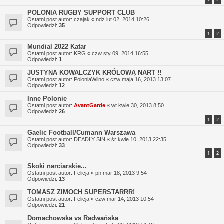
POLONIA RUGBY SUPPORT CLUB
Ostatni post autor:
czajak
«
ndz lut 02, 2014 10:26
Odpowiedzi:
35
1
2
Mundial 2022 Katar
Ostatni post autor:
KRG
«
czw sty 09, 2014 16:55
Odpowiedzi:
1
JUSTYNA KOWALCZYK KRÓLOWĄ NART !!
Ostatni post autor:
PoloniaWilno
«
czw maja 16, 2013 13:07
Odpowiedzi:
12
Inne Polonie
Ostatni post autor:
AvantGarde
«
wt kwie 30, 2013 8:50
Odpowiedzi:
26
1
2
Gaelic Football/Cumann Warszawa
Ostatni post autor:
DEADLY SIN
«
śr kwie 10, 2013 22:35
Odpowiedzi:
33
1
2
Skoki narciarskie...
Ostatni post autor:
Felicja
«
pn mar 18, 2013 9:54
Odpowiedzi:
13
TOMASZ ZIMOCH SUPERSTARRR!
Ostatni post autor:
Felicja
«
czw mar 14, 2013 10:54
Odpowiedzi:
21
Domachowska vs Radwańska