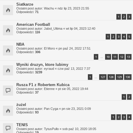
Siatkarze
Ostatni post autor:
Wachu
«
ndz lip 23, 2023 21:55
Odpowiedzi:
71
1
2
3
American Football
Ostatni post autor:
Jabol_Ultima
«
wt lip 04, 2023 12:40
Odpowiedzi:
116
1
2
3
4
5
NBA
Ostatni post autor:
El Moro
«
pn paź 24, 2022 17:51
Odpowiedzi:
306
1
10
11
12
13
…
Wyniki druzyn, ktore lubimy
Ostatni post autor:
eyraud
«
czw paź 13, 2022 7:37
Odpowiedzi:
3239
1
127
128
129
130
…
Rusza F1 z Robertem Kubica
Ostatni post autor:
Etienne
«
pt sie 05, 2022 19:44
Odpowiedzi:
37
1
2
żużel
Ostatni post autor:
Pan Cyga
«
pn sie 23, 2021 0:09
Odpowiedzi:
93
1
2
3
4
TENIS
Ostatni post autor:
TytusPullo
«
sob paź 10, 2020 18:05
Odpowiedzi:
19