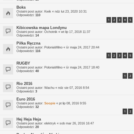
Boks
Ostatni post autor:
Kwik
«
ndz lut 23, 2020 10:31
Odpowiedzi:
110
1
2
3
4
5
Kibicowska mapa Londynu
Ostatni post autor:
Ochotnik
«
wt lip 17, 2018 11:37
Odpowiedzi:
14
Piłka Ręczna
Ostatni post autor:
PoloniaWilno
«
śr maja 24, 2017 20:44
Odpowiedzi:
116
1
2
3
4
5
RUGBY
Ostatni post autor:
PoloniaWilno
«
śr maja 24, 2017 18:40
Odpowiedzi:
40
1
2
Rio 2016
Ostatni post autor:
Wachu
«
ndz sie 07, 2016 8:54
Odpowiedzi:
3
Euro 2016
Ostatni post autor:
Soopie
«
pt lip 08, 2016 9:55
Odpowiedzi:
32
1
2
Hej Heja Heja
Ostatni post autor:
elektryk
«
sob mar 26, 2016 16:47
Odpowiedzi:
20