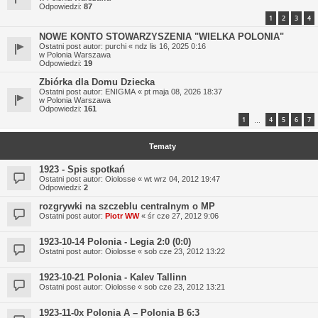
Odpowiedzi:
87
1
2
3
4
NOWE KONTO STOWARZYSZENIA "WIELKA POLONIA"
Ostatni post autor:
purchi
«
ndz lis 16, 2025 0:16
w
Polonia Warszawa
Odpowiedzi:
19
Zbiórka dla Domu Dziecka
Ostatni post autor:
ENIGMA
«
pt maja 08, 2026 18:37
w
Polonia Warszawa
Odpowiedzi:
161
1
4
5
6
7
…
Tematy
1923 - Spis spotkań
Ostatni post autor:
Oiolosse
«
wt wrz 04, 2012 19:47
Odpowiedzi:
2
rozgrywki na szczeblu centralnym o MP
Ostatni post autor:
Piotr WW
«
śr cze 27, 2012 9:06
1923-10-14 Polonia - Legia 2:0 (0:0)
Ostatni post autor:
Oiolosse
«
sob cze 23, 2012 13:22
1923-10-21 Polonia - Kalev Tallinn
Ostatni post autor:
Oiolosse
«
sob cze 23, 2012 13:21
1923-11-0x Polonia A – Polonia B 6:3