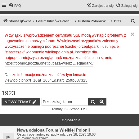
FAQ
Zarejestruj się
Zaloguj się
S
Strona główna
Forum kibiców Polonii Warszawa
Historia Polonii Warszawa
1923
z
W związku z wprowadzeniem certyfikatu SSL mogą wystąpić problemy z
u
logowaniem na naszym forum. W większości przypadków zalecamy
k
wyczyszczenie pamięci podręcznej (cache) przeglądarki i usunięcie
a
"ciasteczek" w domenie wielkapolonia.pl. Instrukcje dla
najpopularniejszych przeglądarek można znaleźć np. na stronie:
j
https://pomoc.poczta.onet.pl/baza-wiedz ... egladarki/
.
Dalsze informacje można znaleźć w tym temacie:
viewtopic.php?f=16&t=16541&start=25#p687325
1923
Szukaj
Wyszukiwanie z
NOWY TEMAT
Tematy: 5 • Strona
1
z
1
Ogłoszenia
Nowa odsłona Forum Wielkiej Polonii
Ostatni post autor:
eyraud
«
ndz cze 18, 2023 19:03
w
Polonia Warszawa