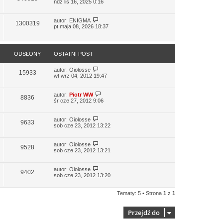
ndz lis 16, 2025 0:16
autor:
ENIGMA
1300319
pt maja 08, 2026 18:37
ODSŁONY
OSTATNI POST
autor:
Oiolosse
15933
wt wrz 04, 2012 19:47
autor:
Piotr WW
8836
śr cze 27, 2012 9:06
autor:
Oiolosse
9633
sob cze 23, 2012 13:22
autor:
Oiolosse
9528
sob cze 23, 2012 13:21
autor:
Oiolosse
9402
sob cze 23, 2012 13:20
Tematy: 5 • Strona
1
z
1
Przejdź do