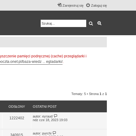
Zarejestruj się
Zaloguj się
Szukaj
Wyszukiwanie z
zczenie pamięci podręcznej (cache) przeglądarki i
oczta.onet.pl/baza-wiedz ... egladarki/
.
Tematy: 5 • Strona
1
z
1
ODSŁONY
OSTATNI POST
autor:
eyraud
1222402
ndz cze 18, 2023 19:03
autor:
purchi
340915