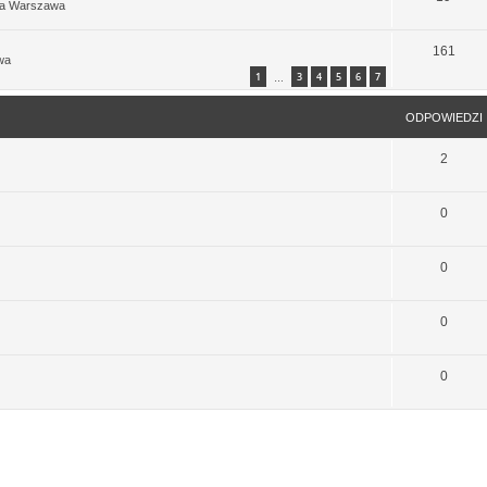
ia Warszawa
161
wa
1
3
4
5
6
7
…
ODPOWIEDZI
2
0
0
0
0