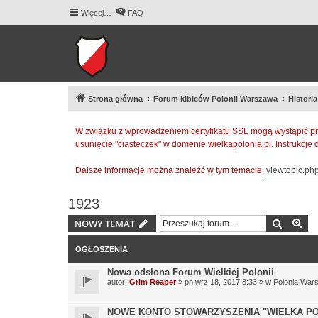
Więcej…
FAQ
Strona główna
Forum kibiców Polonii Warszawa
Histori
W związku z wprowadzeniem certyfikatu SSL mogą wystąpić pr
usunięcie "ciasteczek" w domenie wielkapolonia.pl. Instrukcje
Dalsze informacje można znaleźć w tym temacie:
viewtopic.p
1923
Szukaj
Wy
NOWY TEMAT
OGŁOSZENIA
Nowa odsłona Forum Wielkiej Polonii
autor:
Grim Reaper
» pn wrz 18, 2017 8:33 » w
Polonia War
NOWE KONTO STOWARZYSZENIA "WIELKA PO