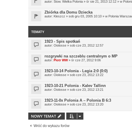
autor:
Stow. Wielka Polonia
» śr sie 21, 2013 12:12 » w
Polon
Zbiórka dla Domu Dziecka
autor:
Kleszcz
» sob gru 03, 2005 10:10 » w
Polonia Warsza
TEMATY
1923 - Spis spotkań
autor:
Oiolosse
» sob cze 23, 2012 12:57
rozgrywki na szczeblu centralnym o MP
autor:
Piotr WW
» śr cze 27, 2012 9:06
1923-10-14 Polonia - Legia 2:0 (0:0)
autor:
Oiolosse
» sob cze 23, 2012 13:22
1923-10-21 Polonia - Kalev Tallinn
autor:
Oiolosse
» sob cze 23, 2012 13:21
1923-11-0x Polonia A – Polonia B 6:3
autor:
Oiolosse
» sob cze 23, 2012 13:20
NOWY TEMAT
Wróć do wykazu forów