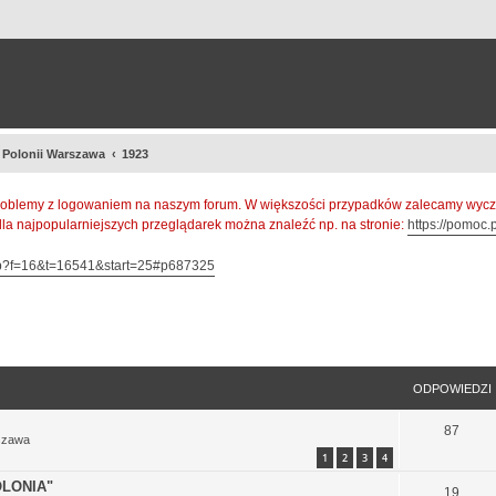
a Polonii Warszawa
1923
oblemy z logowaniem na naszym forum. W większości przypadków zalecamy wyczys
 dla najpopularniejszych przeglądarek można znaleźć np. na stronie:
https://pomoc.p
hp?f=16&t=16541&start=25#p687325
szukiwanie zaawansowane
ODPOWIEDZI
87
szawa
1
2
3
4
LONIA"
19