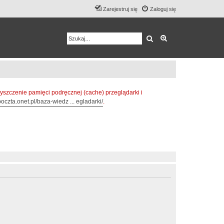
Zarejestruj się
Zaloguj się
Szukaj
Wyszukiwanie z
zczenie pamięci podręcznej (cache) przeglądarki i
oczta.onet.pl/baza-wiedz ... egladarki/
.