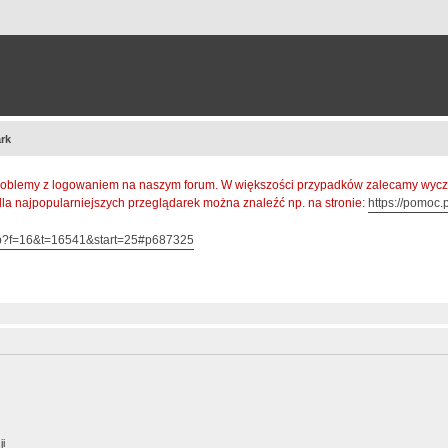
rk
oblemy z logowaniem na naszym forum. W większości przypadków zalecamy wyczys
 dla najpopularniejszych przeglądarek można znaleźć np. na stronie:
https://pomoc.p
hp?f=16&t=16541&start=25#p687325
ji