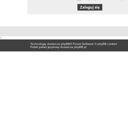
<
Technologię dostarcza
phpBB
® Forum Software © phpBB Limited
Polski pakiet językowy dostarcza
phpBB.pl