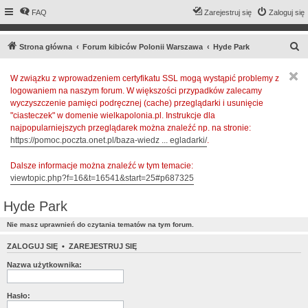
FAQ
Zarejestruj się
Zaloguj się
S
Strona główna
Forum kibiców Polonii Warszawa
Hyde Park
z
W związku z wprowadzeniem certyfikatu SSL mogą wystąpić problemy z
u
logowaniem na naszym forum. W większości przypadków zalecamy
k
wyczyszczenie pamięci podręcznej (cache) przeglądarki i usunięcie
a
"ciasteczek" w domenie wielkapolonia.pl. Instrukcje dla
najpopularniejszych przeglądarek można znaleźć np. na stronie:
j
https://pomoc.poczta.onet.pl/baza-wiedz ... egladarki/
.
Dalsze informacje można znaleźć w tym temacie:
viewtopic.php?f=16&t=16541&start=25#p687325
Hyde Park
Nie masz uprawnień do czytania tematów na tym forum.
ZALOGUJ SIĘ
•
ZAREJESTRUJ SIĘ
Nazwa użytkownika:
Hasło: