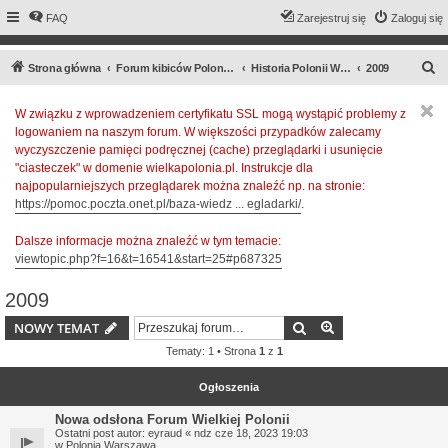
FAQ
Zarejestruj się
Zaloguj się
S
Strona główna
Forum kibiców Polonii Warszawa
Historia Polonii Warszawa
2009
z
W związku z wprowadzeniem certyfikatu SSL mogą wystąpić problemy z
u
logowaniem na naszym forum. W większości przypadków zalecamy
k
wyczyszczenie pamięci podręcznej (cache) przeglądarki i usunięcie
a
"ciasteczek" w domenie wielkapolonia.pl. Instrukcje dla
najpopularniejszych przeglądarek można znaleźć np. na stronie:
j
https://pomoc.poczta.onet.pl/baza-wiedz ... egladarki/
.
Dalsze informacje można znaleźć w tym temacie:
viewtopic.php?f=16&t=16541&start=25#p687325
2009
Szukaj
Wyszukiwanie z
NOWY TEMAT
Tematy: 1 • Strona
1
z
1
Ogłoszenia
Nowa odsłona Forum Wielkiej Polonii
Ostatni post autor:
eyraud
«
ndz cze 18, 2023 19:03
w
Polonia Warszawa