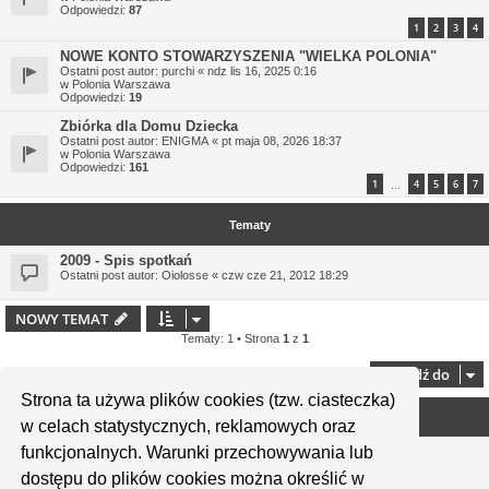
Odpowiedzi:
87
1
2
3
4
NOWE KONTO STOWARZYSZENIA "WIELKA POLONIA"
Ostatni post autor:
purchi
«
ndz lis 16, 2025 0:16
w
Polonia Warszawa
Odpowiedzi:
19
Zbiórka dla Domu Dziecka
Ostatni post autor:
ENIGMA
«
pt maja 08, 2026 18:37
w
Polonia Warszawa
Odpowiedzi:
161
1
4
5
6
7
…
Tematy
2009 - Spis spotkań
Ostatni post autor:
Oiolosse
«
czw cze 21, 2012 18:29
NOWY TEMAT
Tematy: 1 • Strona
1
z
1
Przejdź do
Strona ta używa plików cookies (tzw. ciasteczka)
Twoje uprawnienia na tym forum
w celach statystycznych, reklamowych oraz
funkcjonalnych. Warunki przechowywania lub
Nie możesz
tworzyć nowych tematów
Nie możesz
odpowiadać w tematach
dostępu do plików cookies można określić w
Nie możesz
zmieniać swoich postów