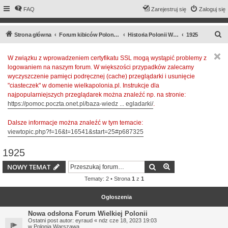
FAQ
Zarejestruj się
Zaloguj się
S
Strona główna
Forum kibiców Polonii Warszawa
Historia Polonii Warszawa
1925
z
W związku z wprowadzeniem certyfikatu SSL mogą wystąpić problemy z
u
logowaniem na naszym forum. W większości przypadków zalecamy
k
wyczyszczenie pamięci podręcznej (cache) przeglądarki i usunięcie
a
"ciasteczek" w domenie wielkapolonia.pl. Instrukcje dla
najpopularniejszych przeglądarek można znaleźć np. na stronie:
j
https://pomoc.poczta.onet.pl/baza-wiedz ... egladarki/
.
Dalsze informacje można znaleźć w tym temacie:
viewtopic.php?f=16&t=16541&start=25#p687325
1925
Szukaj
Wyszukiwanie z
NOWY TEMAT
Tematy: 2 • Strona
1
z
1
Ogłoszenia
Nowa odsłona Forum Wielkiej Polonii
Ostatni post autor:
eyraud
«
ndz cze 18, 2023 19:03
w
Polonia Warszawa