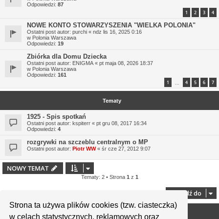
Odpowiedzi:
87
1
2
3
4
NOWE KONTO STOWARZYSZENIA "WIELKA POLONIA"
Ostatni post autor:
purchi
«
ndz lis 16, 2025 0:16
w
Polonia Warszawa
Odpowiedzi:
19
Zbiórka dla Domu Dziecka
Ostatni post autor:
ENIGMA
«
pt maja 08, 2026 18:37
w
Polonia Warszawa
Odpowiedzi:
161
1
4
5
6
7
…
Tematy
1925 - Spis spotkań
Ostatni post autor:
kspiterr
«
pt gru 08, 2017 16:34
Odpowiedzi:
4
rozgrywki na szczeblu centralnym o MP
Ostatni post autor:
Piotr WW
«
śr cze 27, 2012 9:07
NOWY TEMAT
Tematy: 2 • Strona
1
z
1
Przejdź do
Strona ta używa plików cookies (tzw. ciasteczka)
Twoje uprawnienia na tym forum
w celach statystycznych, reklamowych oraz