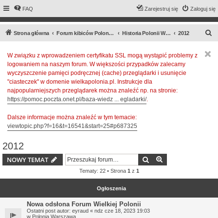
FAQ
Zarejestruj się
Zaloguj się
S
Strona główna
Forum kibiców Polonii Warszawa
Historia Polonii Warszawa
2012
z
W związku z wprowadzeniem certyfikatu SSL mogą wystąpić problemy z
u
logowaniem na naszym forum. W większości przypadków zalecamy
k
wyczyszczenie pamięci podręcznej (cache) przeglądarki i usunięcie
a
"ciasteczek" w domenie wielkapolonia.pl. Instrukcje dla
najpopularniejszych przeglądarek można znaleźć np. na stronie:
j
https://pomoc.poczta.onet.pl/baza-wiedz ... egladarki/
.
Dalsze informacje można znaleźć w tym temacie:
viewtopic.php?f=16&t=16541&start=25#p687325
2012
Szukaj
Wyszukiwanie z
NOWY TEMAT
Tematy: 22 • Strona
1
z
1
Ogłoszenia
Nowa odsłona Forum Wielkiej Polonii
Ostatni post autor:
eyraud
«
ndz cze 18, 2023 19:03
w
Polonia Warszawa