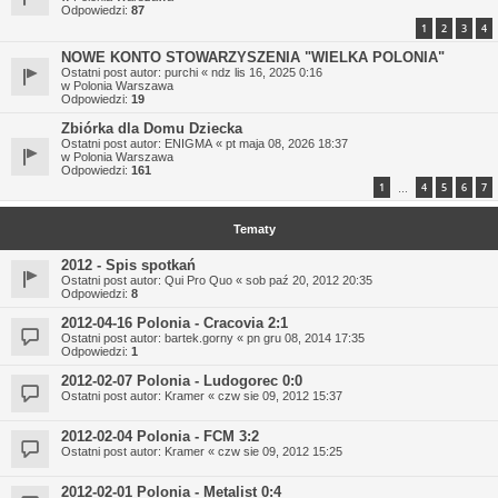
Odpowiedzi:
87
1
2
3
4
NOWE KONTO STOWARZYSZENIA "WIELKA POLONIA"
Ostatni post autor:
purchi
«
ndz lis 16, 2025 0:16
w
Polonia Warszawa
Odpowiedzi:
19
Zbiórka dla Domu Dziecka
Ostatni post autor:
ENIGMA
«
pt maja 08, 2026 18:37
w
Polonia Warszawa
Odpowiedzi:
161
1
4
5
6
7
…
Tematy
2012 - Spis spotkań
Ostatni post autor:
Qui Pro Quo
«
sob paź 20, 2012 20:35
Odpowiedzi:
8
2012-04-16 Polonia - Cracovia 2:1
Ostatni post autor:
bartek.gorny
«
pn gru 08, 2014 17:35
Odpowiedzi:
1
2012-02-07 Polonia - Ludogorec 0:0
Ostatni post autor:
Kramer
«
czw sie 09, 2012 15:37
2012-02-04 Polonia - FCM 3:2
Ostatni post autor:
Kramer
«
czw sie 09, 2012 15:25
2012-02-01 Polonia - Metalist 0:4