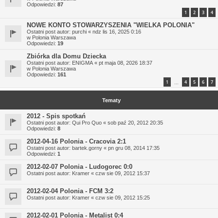
Odpowiedzi:
87
1
2
3
4
NOWE KONTO STOWARZYSZENIA "WIELKA POLONIA"
Ostatni post autor:
purchi
«
ndz lis 16, 2025 0:16
w
Polonia Warszawa
Odpowiedzi:
19
Zbiórka dla Domu Dziecka
Ostatni post autor:
ENIGMA
«
pt maja 08, 2026 18:37
w
Polonia Warszawa
Odpowiedzi:
161
1
4
5
6
7
…
Tematy
2012 - Spis spotkań
Ostatni post autor:
Qui Pro Quo
«
sob paź 20, 2012 20:35
Odpowiedzi:
8
2012-04-16 Polonia - Cracovia 2:1
Ostatni post autor:
bartek.gorny
«
pn gru 08, 2014 17:35
Odpowiedzi:
1
2012-02-07 Polonia - Ludogorec 0:0
Ostatni post autor:
Kramer
«
czw sie 09, 2012 15:37
2012-02-04 Polonia - FCM 3:2
Ostatni post autor:
Kramer
«
czw sie 09, 2012 15:25
2012-02-01 Polonia - Metalist 0:4