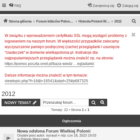
FAQ
Zarejestruj się
Zaloguj się
S
Strona główna
Forum kibiców Polonii Warszawa
Historia Polonii Warszawa
2012
z
W związku z wprowadzeniem certyfikatu SSL mogą wystąpić problemy z
u
logowaniem na naszym forum. W większości przypadków zalecamy
k
wyczyszczenie pamięci podręcznej (cache) przeglądarki i usunięcie
a
"ciasteczek" w domenie wielkapolonia.pl. Instrukcje dla
najpopularniejszych przeglądarek można znaleźć np. na stronie:
j
https://pomoc.poczta.onet.pl/baza-wiedz ... egladarki/
.
Dalsze informacje można znaleźć w tym temacie:
viewtopic.php?f=16&t=16541&start=25#p687325
2012
Szukaj
Wyszukiwanie z
NOWY TEMAT
Tematy: 22 • Strona
1
z
1
Ogłoszenia
Nowa odsłona Forum Wielkiej Polonii
Ostatni post autor:
eyraud
«
ndz cze 18, 2023 19:03
w
Polonia Warszawa