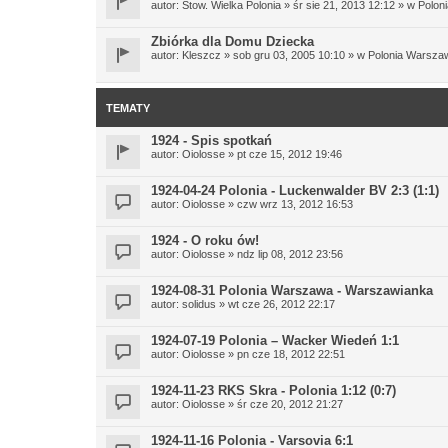
autor:
Stow. Wielka Polonia
» śr sie 21, 2013 12:12 » w
Polon
Zbiórka dla Domu Dziecka
autor:
Kleszcz
» sob gru 03, 2005 10:10 » w
Polonia Warsza
TEMATY
1924 - Spis spotkań
autor:
Oiolosse
» pt cze 15, 2012 19:46
1924-04-24 Polonia - Luckenwalder BV 2:3 (1:1)
autor:
Oiolosse
» czw wrz 13, 2012 16:53
1924 - O roku ów!
autor:
Oiolosse
» ndz lip 08, 2012 23:56
1924-08-31 Polonia Warszawa - Warszawianka
autor:
solidus
» wt cze 26, 2012 22:17
1924-07-19 Polonia – Wacker Wiedeń 1:1
autor:
Oiolosse
» pn cze 18, 2012 22:51
1924-11-23 RKS Skra - Polonia 1:12 (0:7)
autor:
Oiolosse
» śr cze 20, 2012 21:27
1924-11-16 Polonia - Varsovia 6:1