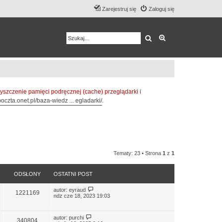
Zarejestruj się
Zaloguj się
Szukaj
Wyszukiwanie z
zczenie pamięci podręcznej (cache) przeglądarki i
oczta.onet.pl/baza-wiedz ... egladarki/
.
Tematy: 23 • Strona
1
z
1
ODSŁONY
OSTATNI POST
autor:
eyraud
1221169
ndz cze 18, 2023 19:03
autor:
purchi
340804