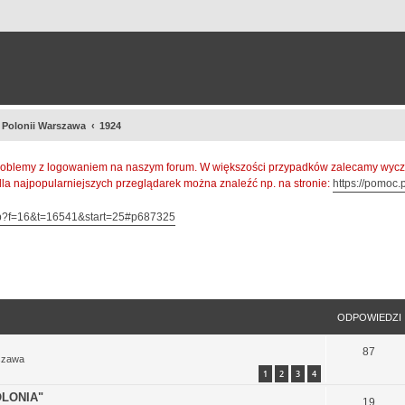
a Polonii Warszawa
1924
oblemy z logowaniem na naszym forum. W większości przypadków zalecamy wyczys
 dla najpopularniejszych przeglądarek można znaleźć np. na stronie:
https://pomoc.p
hp?f=16&t=16541&start=25#p687325
szukiwanie zaawansowane
ODPOWIEDZI
87
szawa
1
2
3
4
LONIA"
19