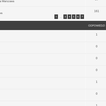
ia Warszawa
161
wa
1
3
4
5
6
7
…
ODPOWIEDZI
1
0
0
0
1
0
1