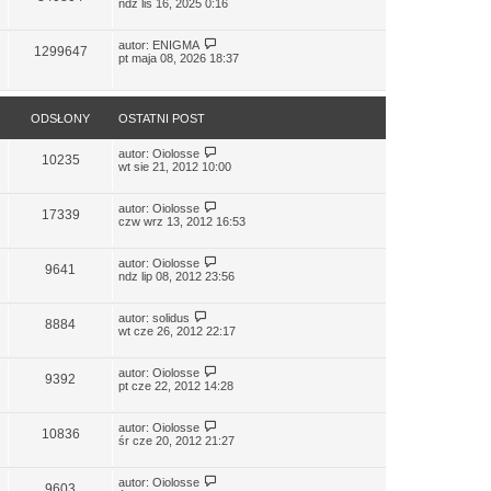
ndz lis 16, 2025 0:16
autor:
ENIGMA
1299647
pt maja 08, 2026 18:37
ODSŁONY
OSTATNI POST
autor:
Oiolosse
10235
wt sie 21, 2012 10:00
autor:
Oiolosse
17339
czw wrz 13, 2012 16:53
autor:
Oiolosse
9641
ndz lip 08, 2012 23:56
autor:
solidus
8884
wt cze 26, 2012 22:17
autor:
Oiolosse
9392
pt cze 22, 2012 14:28
autor:
Oiolosse
10836
śr cze 20, 2012 21:27
autor:
Oiolosse
9603