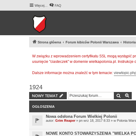
Więcej…
FAQ
Strona główna
Forum kibiców Polonii Warszawa
Histori
W związku z wprowadzeniem certyfikatu SSL mogą wystąpić pr
usunięcie "ciasteczek" w domenie wielkapolonia.pl. Instrukcje
Dalsze informacje można znaleźć w tym temacie:
viewtopic.p
1924
Szukaj
Wy
NOWY TEMAT
OGŁOSZENIA
Nowa odsłona Forum Wielkiej Polonii
autor:
Grim Reaper
» pn wrz 18, 2017 8:33 » w
Polonia War
NOWE KONTO STOWARZYSZENIA "WIELKA PO