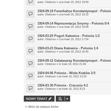
autor:
Oiolosse
» czw kwie 19, 2012 19:59
1924-09-19 Fenerbahçe Konstantynopol - Poloni
autor:
Oiolosse
» czw kwie 19, 2012 18:10
1924-09-14 Reprezentacja Smyrny - Polonia 0:4
autor:
Oiolosse
» czw kwie 19, 2012 18:08
1924-03-25 Pogoń Katowice - Polonia 1:2
autor:
Oiolosse
» czw kwie 19, 2012 17:54
1924-03-23 Diana Katowice - Polonia 1:4
autor:
Oiolosse
» czw kwie 19, 2012 16:45
1924-09-12 Galatasaray Konstantynopol - Poloni
autor:
Oiolosse
» śr kwie 18, 2012 21:06
1924-04-06 Polonia - Wisła Kraków 2:5
autor:
Oiolosse
» pn kwie 16, 2012 13:20
1924-03-30 Polonia - Cracovia 4:1
autor:
Oiolosse
» pn kwie 16, 2012 8:23
NOWY TEMAT
Wróć do wykazu forów