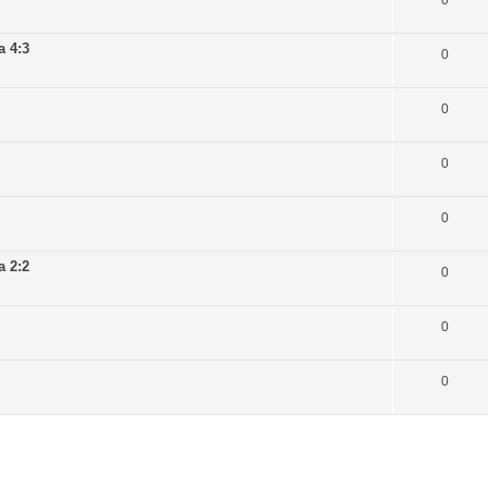
0
a 4:3
0
0
0
0
a 2:2
0
0
0