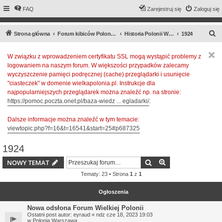
FAQ
Zarejestruj się
Zaloguj się
S
Strona główna
Forum kibiców Polonii Warszawa
Historia Polonii Warszawa
1924
z
W związku z wprowadzeniem certyfikatu SSL mogą wystąpić problemy z
u
logowaniem na naszym forum. W większości przypadków zalecamy
k
wyczyszczenie pamięci podręcznej (cache) przeglądarki i usunięcie
a
"ciasteczek" w domenie wielkapolonia.pl. Instrukcje dla
najpopularniejszych przeglądarek można znaleźć np. na stronie:
j
https://pomoc.poczta.onet.pl/baza-wiedz ... egladarki/
.
Dalsze informacje można znaleźć w tym temacie:
viewtopic.php?f=16&t=16541&start=25#p687325
1924
Szukaj
Wyszukiwanie z
NOWY TEMAT
Tematy: 23 • Strona
1
z
1
Ogłoszenia
Nowa odsłona Forum Wielkiej Polonii
Ostatni post autor:
eyraud
«
ndz cze 18, 2023 19:03
w
Polonia Warszawa