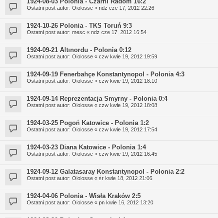
1924-08-03 Polonia - Czarni Radom 16:2
Ostatni post autor:
Oiolosse
«
ndz cze 17, 2012 22:26
1924-10-26 Polonia - TKS Toruń 9:3
Ostatni post autor:
mesc
«
ndz cze 17, 2012 16:54
1924-09-21 Altınordu - Polonia 0:12
Ostatni post autor:
Oiolosse
«
czw kwie 19, 2012 19:59
1924-09-19 Fenerbahçe Konstantynopol - Polonia 4:3
Ostatni post autor:
Oiolosse
«
czw kwie 19, 2012 18:10
1924-09-14 Reprezentacja Smyrny - Polonia 0:4
Ostatni post autor:
Oiolosse
«
czw kwie 19, 2012 18:08
1924-03-25 Pogoń Katowice - Polonia 1:2
Ostatni post autor:
Oiolosse
«
czw kwie 19, 2012 17:54
1924-03-23 Diana Katowice - Polonia 1:4
Ostatni post autor:
Oiolosse
«
czw kwie 19, 2012 16:45
1924-09-12 Galatasaray Konstantynopol - Polonia 2:2
Ostatni post autor:
Oiolosse
«
śr kwie 18, 2012 21:06
1924-04-06 Polonia - Wisła Kraków 2:5
Ostatni post autor:
Oiolosse
«
pn kwie 16, 2012 13:20