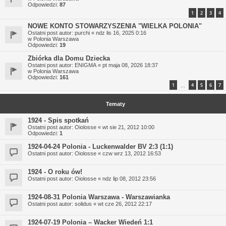
Odpowiedzi:
87
1
2
3
4
NOWE KONTO STOWARZYSZENIA "WIELKA POLONIA"
Ostatni post autor:
purchi
«
ndz lis 16, 2025 0:16
w
Polonia Warszawa
Odpowiedzi:
19
Zbiórka dla Domu Dziecka
Ostatni post autor:
ENIGMA
«
pt maja 08, 2026 18:37
w
Polonia Warszawa
Odpowiedzi:
161
1
4
5
6
7
…
Tematy
1924 - Spis spotkań
Ostatni post autor:
Oiolosse
«
wt sie 21, 2012 10:00
Odpowiedzi:
1
1924-04-24 Polonia - Luckenwalder BV 2:3 (1:1)
Ostatni post autor:
Oiolosse
«
czw wrz 13, 2012 16:53
1924 - O roku ów!
Ostatni post autor:
Oiolosse
«
ndz lip 08, 2012 23:56
1924-08-31 Polonia Warszawa - Warszawianka
Ostatni post autor:
solidus
«
wt cze 26, 2012 22:17
1924-07-19 Polonia – Wacker Wiedeń 1:1