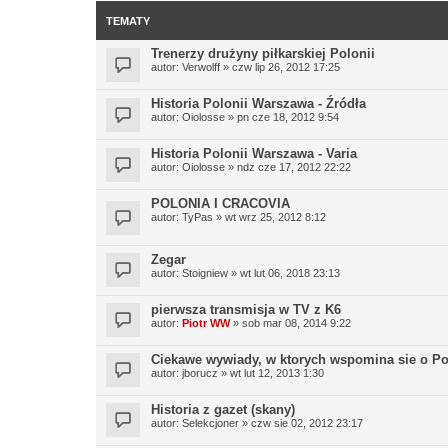
TEMATY
Trenerzy drużyny piłkarskiej Polonii
autor:
Verwolff
» czw lip 26, 2012 17:25
Historia Polonii Warszawa - Źródła
autor:
Oiolosse
» pn cze 18, 2012 9:54
Historia Polonii Warszawa - Varia
autor:
Oiolosse
» ndz cze 17, 2012 22:22
POLONIA I CRACOVIA
autor:
TyPas
» wt wrz 25, 2012 8:12
Zegar
autor:
Stoigniew
» wt lut 06, 2018 23:13
pierwsza transmisja w TV z K6
autor:
Piotr WW
» sob mar 08, 2014 9:22
Ciekawe wywiady, w ktorych wspomina sie o Po
autor:
jborucz
» wt lut 12, 2013 1:30
Historia z gazet (skany)
autor:
Selekcjoner
» czw sie 02, 2012 23:17