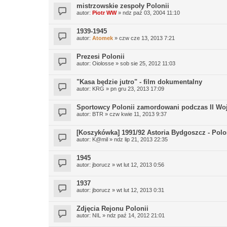
mistrzowskie zespoły Polonii
autor:
Piotr WW
» ndz paź 03, 2004 11:10
1939-1945
autor:
Atomek
» czw cze 13, 2013 7:21
Prezesi Polonii
autor:
Oiolosse
» sob sie 25, 2012 11:03
"Kasa będzie jutro" - film dokumentalny
autor:
KRG
» pn gru 23, 2013 17:09
Sportowcy Polonii zamordowani podczas II Wo
autor:
BTR
» czw kwie 11, 2013 9:37
[Koszykówka] 1991/92 Astoria Bydgoszcz - Pol
autor:
K@mil
» ndz lip 21, 2013 22:35
1945
autor:
jborucz
» wt lut 12, 2013 0:56
1937
autor:
jborucz
» wt lut 12, 2013 0:31
Zdjęcia Rejonu Polonii
autor:
NIL
» ndz paź 14, 2012 21:01