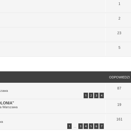
1
2
23
5
szukiwanie zaawansowane
ODPOWIEDZI
87
szawa
1
2
3
4
LONIA"
19
ia Warszawa
161
wa
1
3
4
5
6
7
…