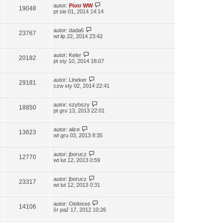
autor:
Piotr WW
19048
pt sie 01, 2014 14:14
autor:
dada6
23767
wt lip 22, 2014 23:42
autor:
Keler
20182
pt sty 10, 2014 18:07
autor:
Lineker
29181
czw sty 02, 2014 22:41
autor:
szybszy
18850
pt gru 13, 2013 22:01
autor:
alice
13623
wt gru 03, 2013 8:35
autor:
jborucz
12770
wt lut 12, 2013 0:59
autor:
jborucz
23317
wt lut 12, 2013 0:31
autor:
Oiolosse
14106
śr paź 17, 2012 10:26