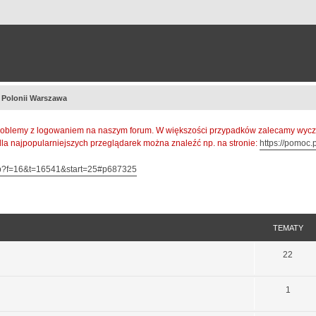
a Polonii Warszawa
oblemy z logowaniem na naszym forum. W większości przypadków zalecamy wyczys
 dla najpopularniejszych przeglądarek można znaleźć np. na stronie:
https://pomoc.p
hp?f=16&t=16541&start=25#p687325
TEMATY
22
1