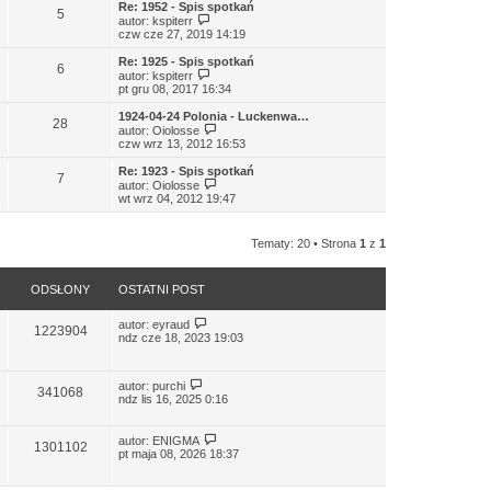
l
w
Re: 1952 - Spis spotkań
5
n
i
W
autor:
kspiterr
a
e
y
czw cze 27, 2019 14:19
j
t
ś
n
l
w
Re: 1925 - Spis spotkań
o
6
n
i
W
autor:
kspiterr
w
a
e
y
pt gru 08, 2017 16:34
s
j
t
ś
z
n
l
w
1924-04-24 Polonia - Luckenwa…
y
o
28
n
i
W
autor:
Oiolosse
p
w
a
e
y
czw wrz 13, 2012 16:53
o
s
j
t
ś
s
z
n
l
w
Re: 1923 - Spis spotkań
t
y
o
7
n
i
W
autor:
Oiolosse
p
w
a
e
y
wt wrz 04, 2012 19:47
o
s
j
t
ś
s
z
n
l
w
t
y
o
n
i
p
Tematy: 20 • Strona
1
z
1
w
a
e
o
s
j
t
s
z
n
l
t
y
o
n
ODSŁONY
OSTATNI POST
p
w
a
o
s
j
s
autor:
eyraud
z
n
1223904
t
ndz cze 18, 2023 19:03
y
o
p
w
o
s
s
z
autor:
purchi
341068
t
y
ndz lis 16, 2025 0:16
p
o
s
autor:
ENIGMA
1301102
t
pt maja 08, 2026 18:37