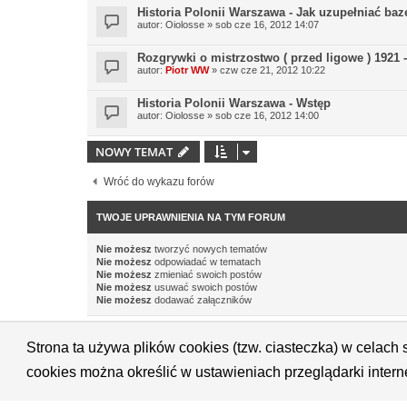
Historia Polonii Warszawa - Jak uzupełniać baz
autor:
Oiolosse
» sob cze 16, 2012 14:07
Rozgrywki o mistrzostwo ( przed ligowe ) 1921 
autor:
Piotr WW
» czw cze 21, 2012 10:22
Historia Polonii Warszawa - Wstęp
autor:
Oiolosse
» sob cze 16, 2012 14:00
NOWY TEMAT
Wróć do wykazu forów
TWOJE UPRAWNIENIA NA TYM FORUM
Nie możesz
tworzyć nowych tematów
Nie możesz
odpowiadać w tematach
Nie możesz
zmieniać swoich postów
Nie możesz
usuwać swoich postów
Nie możesz
dodawać załączników
Strona ta używa plików cookies (tzw. ciasteczka) w celac
<
cookies można określić w ustawieniach przeglądarki inter
Technologię dostarcza
phpBB
® Forum Software © phpBB Limited
Polski pakiet językowy dostarcza
phpBB.pl