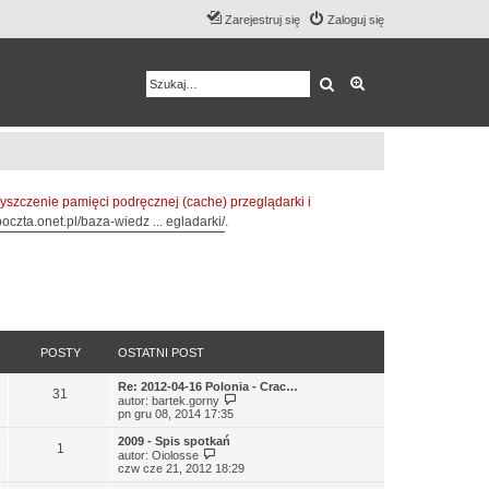
Zarejestruj się
Zaloguj się
Szukaj
Wyszukiwanie z
zczenie pamięci podręcznej (cache) przeglądarki i
oczta.onet.pl/baza-wiedz ... egladarki/
.
POSTY
OSTATNI POST
Re: 2012-04-16 Polonia - Crac…
31
W
autor:
bartek.gorny
y
pn gru 08, 2014 17:35
ś
w
2009 - Spis spotkań
1
i
W
autor:
Oiolosse
e
y
czw cze 21, 2012 18:29
t
ś