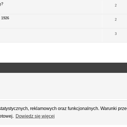
ę?
2
- 1926
2
3
h statystycznych, reklamowych oraz funkcjonalnych. Warunki pr
netowej.
Dowiedz się więcej