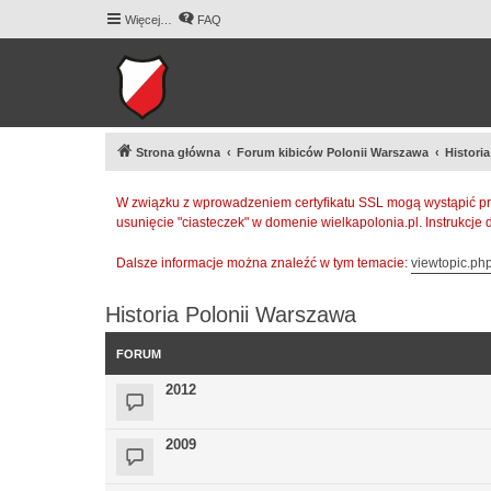
Więcej…
FAQ
Strona główna
Forum kibiców Polonii Warszawa
Histori
W związku z wprowadzeniem certyfikatu SSL mogą wystąpić pr
usunięcie "ciasteczek" w domenie wielkapolonia.pl. Instrukcje
Dalsze informacje można znaleźć w tym temacie:
viewtopic.p
Historia Polonii Warszawa
FORUM
2012
2009