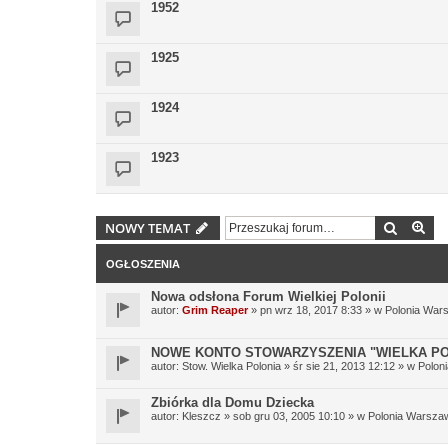
1952
1925
1924
1923
Szukaj
Wy
NOWY TEMAT
OGŁOSZENIA
Nowa odsłona Forum Wielkiej Polonii
autor:
Grim Reaper
» pn wrz 18, 2017 8:33 » w
Polonia War
NOWE KONTO STOWARZYSZENIA "WIELKA PO
autor:
Stow. Wielka Polonia
» śr sie 21, 2013 12:12 » w
Polon
Zbiórka dla Domu Dziecka
autor:
Kleszcz
» sob gru 03, 2005 10:10 » w
Polonia Warsza