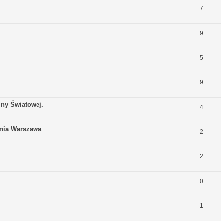
7
9
5
9
jny Światowej.
4
onia Warszawa
2
2
0
1