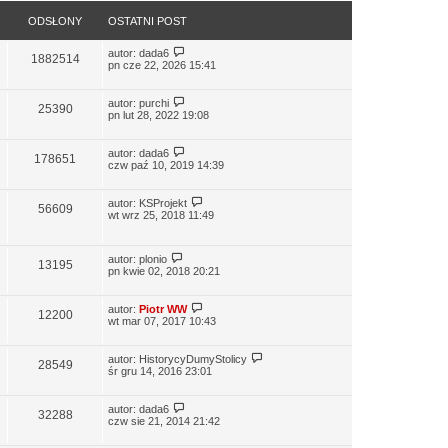
ODSŁONY
OSTATNI POST
autor:
dada6
1882514
pn cze 22, 2026 15:41
autor:
purchi
25390
pn lut 28, 2022 19:08
autor:
dada6
178651
czw paź 10, 2019 14:39
autor:
KSProjekt
56609
wt wrz 25, 2018 11:49
autor:
plonio
13195
pn kwie 02, 2018 20:21
autor:
Piotr WW
12200
wt mar 07, 2017 10:43
autor:
HistorycyDumyStolicy
28549
śr gru 14, 2016 23:01
autor:
dada6
32288
czw sie 21, 2014 21:42