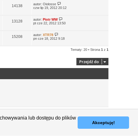
autor:
Oiolosse
14138
czw lip 19, 2012 20:12
autor:
Piotr WW
13128
pt cze 22, 2012 13:50
autor:
XTR78
15208
pn cze 18, 2012 9:18
Tematy: 20 • Strona
1
z
1
Przejdź do
Usuń ciasteczka witryny
Strefa czasowa
UTC+01:00
zechowywania lub dostępu do plików
Akceptuję!