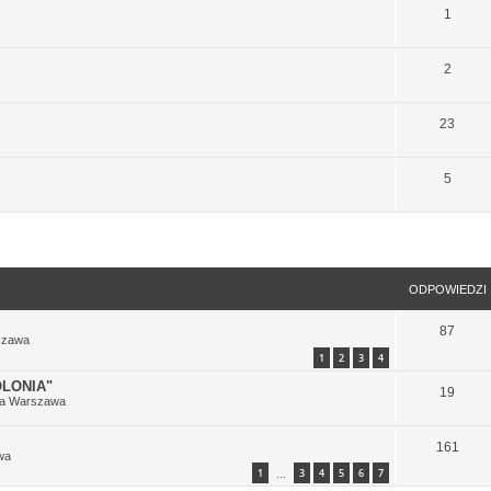
1
2
23
5
szukiwanie zaawansowane
ODPOWIEDZI
87
szawa
1
2
3
4
LONIA"
19
ia Warszawa
161
wa
1
3
4
5
6
7
…