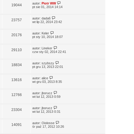
autor:
Piotr WW
19044
pt sie 01, 2014 14:14
autor:
dada6
23757
wt lip 22, 2014 23:42
autor:
Keler
20176
pt sty 10, 2014 18:07
autor:
Lineker
29110
czw sty 02, 2014 22:41
autor:
szybszy
18834
pt gru 13, 2013 22:01
autor:
alice
13616
wt gru 03, 2013 8:35
autor:
jborucz
12766
wt lut 12, 2013 0:59
autor:
jborucz
23304
wt lut 12, 2013 0:31
autor:
Oiolosse
14091
śr paź 17, 2012 10:26