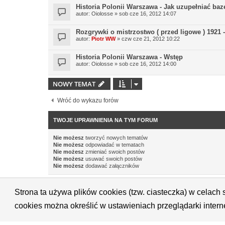
Historia Polonii Warszawa - Jak uzupełniać baz
autor:
Oiolosse
» sob cze 16, 2012 14:07
Rozgrywki o mistrzostwo ( przed ligowe ) 1921 
autor:
Piotr WW
» czw cze 21, 2012 10:22
Historia Polonii Warszawa - Wstęp
autor:
Oiolosse
» sob cze 16, 2012 14:00
NOWY TEMAT
Wróć do wykazu forów
TWOJE UPRAWNIENIA NA TYM FORUM
Nie możesz
tworzyć nowych tematów
Nie możesz
odpowiadać w tematach
Nie możesz
zmieniać swoich postów
Nie możesz
usuwać swoich postów
Nie możesz
dodawać załączników
Strona ta używa plików cookies (tzw. ciasteczka) w celac
<
cookies można określić w ustawieniach przeglądarki inter
Technologię dostarcza
phpBB
® Forum Software © phpBB Limited
Polski pakiet językowy dostarcza
phpBB.pl