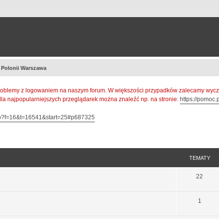
a Polonii Warszawa
oblemy z logowaniem na naszym forum. W większości przypadków zalecamy wyczys
 dla najpopularniejszych przeglądarek można znaleźć np. na stronie:
https://pomoc.p
hp?f=16&t=16541&start=25#p687325
TEMATY
22
1