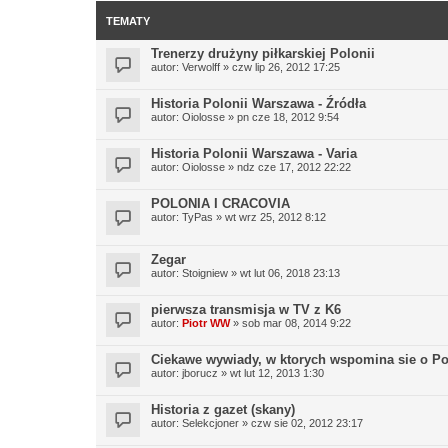
TEMATY
Trenerzy drużyny piłkarskiej Polonii
autor:
Verwolff
» czw lip 26, 2012 17:25
Historia Polonii Warszawa - Źródła
autor:
Oiolosse
» pn cze 18, 2012 9:54
Historia Polonii Warszawa - Varia
autor:
Oiolosse
» ndz cze 17, 2012 22:22
POLONIA I CRACOVIA
autor:
TyPas
» wt wrz 25, 2012 8:12
Zegar
autor:
Stoigniew
» wt lut 06, 2018 23:13
pierwsza transmisja w TV z K6
autor:
Piotr WW
» sob mar 08, 2014 9:22
Ciekawe wywiady, w ktorych wspomina sie o Po
autor:
jborucz
» wt lut 12, 2013 1:30
Historia z gazet (skany)
autor:
Selekcjoner
» czw sie 02, 2012 23:17