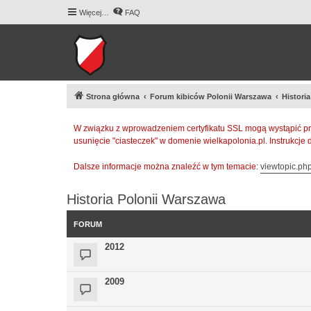
Więcej…
FAQ
Strona główna
Forum kibiców Polonii Warszawa
Histori
W związku z wprowadzeniem certyfikatu SSL mogą wystąpić pr
usunięcie "ciasteczek" w domenie wielkapolonia.pl. Instrukcje
Dalsze informacje można znaleźć w tym temacie:
viewtopic.p
Historia Polonii Warszawa
FORUM
2012
2009