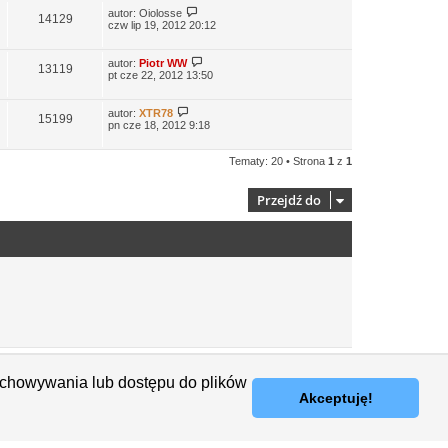
autor:
Oiolosse
14129
czw lip 19, 2012 20:12
autor:
Piotr WW
13119
pt cze 22, 2012 13:50
autor:
XTR78
15199
pn cze 18, 2012 9:18
Tematy: 20 • Strona
1
z
1
Przejdź do
Usuń ciasteczka witryny
Strefa czasowa
UTC+01:00
zechowywania lub dostępu do plików
Akceptuję!