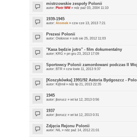
mistrzowskie zespoły Polonii
autor:
Piotr WW
» ndz paź 03, 2004 11:10
1939-1945
autor:
Atomek
» czw cze 13, 2013 7:21
Prezesi Polonii
autor:
Oiolosse
» sob sie 25, 2012 11:03
"Kasa będzie jutro" - film dokumentalny
autor:
KRG
» pn gru 23, 2013 17:09
Sportowcy Polonii zamordowani podczas II Wo
autor:
BTR
» czw kwie 11, 2013 9:37
[Koszykówka] 1991/92 Astoria Bydgoszcz - Pol
autor:
K@mil
» ndz lip 21, 2013 22:35
1945
autor:
jborucz
» wt lut 12, 2013 0:56
1937
autor:
jborucz
» wt lut 12, 2013 0:31
Zdjęcia Rejonu Polonii
autor:
NIL
» ndz paź 14, 2012 21:01