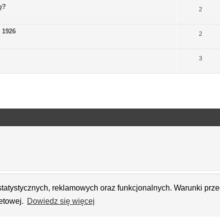
ę?
2
- 1926
2
3
h statystycznych, reklamowych oraz funkcjonalnych. Warunki pr
netowej.
Dowiedz się więcej