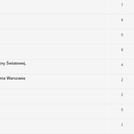
7
9
5
9
jny Światowej.
4
onia Warszawa
2
2
0
1