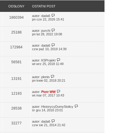
ODSŁONY
OSTATNI POST
autor:
dada6
1860394
pn cze 22, 2026 15:41
autor:
purchi
25188
pn lut 28, 2022 19:08
autor:
dada6
172984
czw paź 10, 2019 14:39
autor:
KSProjekt
56581
wt wrz 25, 2018 11:49
autor:
plonio
13191
pn kwie 02, 2018 20:21
autor:
Piotr WW
12193
wt mar 07, 2017 10:43
autor:
HistorycyDumyStolicy
28538
śr gru 14, 2016 23:01
autor:
dada6
32277
czw sie 21, 2014 21:42