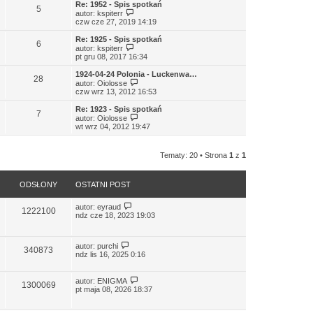
l
w
Re: 1952 - Spis spotkań
5
n
i
W
autor:
kspiterr
a
e
y
czw cze 27, 2019 14:19
j
t
ś
n
l
w
Re: 1925 - Spis spotkań
o
6
n
i
W
autor:
kspiterr
w
a
e
y
pt gru 08, 2017 16:34
s
j
t
ś
z
n
l
w
1924-04-24 Polonia - Luckenwa…
y
o
28
n
i
W
autor:
Oiolosse
p
w
a
e
y
czw wrz 13, 2012 16:53
o
s
j
t
ś
s
z
n
l
w
Re: 1923 - Spis spotkań
t
y
o
7
n
i
W
autor:
Oiolosse
p
w
a
e
y
wt wrz 04, 2012 19:47
o
s
j
t
ś
s
z
n
l
w
t
y
o
n
i
p
Tematy: 20 • Strona
1
z
1
w
a
e
o
s
j
t
s
z
n
l
t
y
o
n
ODSŁONY
OSTATNI POST
p
w
a
o
s
j
s
autor:
eyraud
z
n
1222100
t
ndz cze 18, 2023 19:03
y
o
p
w
o
s
s
z
autor:
purchi
340873
t
y
ndz lis 16, 2025 0:16
p
o
s
autor:
ENIGMA
1300069
t
pt maja 08, 2026 18:37