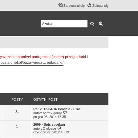
Zarejestruj się
Zaloguj się
Szukaj
Wyszukiwanie z
zczenie pamięci podręcznej (cache) przeglądarki i
oczta.onet.pl/baza-wiedz ... egladarki/
.
POSTY
OSTATNI POST
Re: 2012-04-16 Polonia - Crac…
31
W
autor:
bartek.gorny
y
pn gru 08, 2014 17:35
ś
w
2009 - Spis spotkań
1
i
W
autor:
Oiolosse
e
y
czw cze 21, 2012 18:29
t
ś