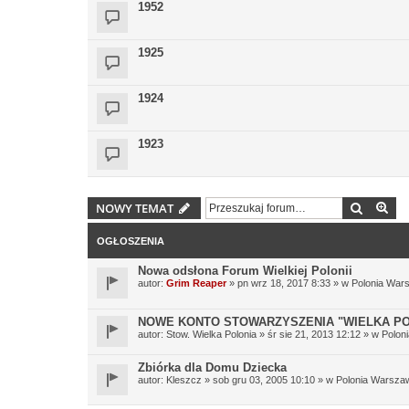
1952
1925
1924
1923
Szukaj
Wy
NOWY TEMAT
OGŁOSZENIA
Nowa odsłona Forum Wielkiej Polonii
autor:
Grim Reaper
» pn wrz 18, 2017 8:33 » w
Polonia War
NOWE KONTO STOWARZYSZENIA "WIELKA PO
autor:
Stow. Wielka Polonia
» śr sie 21, 2013 12:12 » w
Polon
Zbiórka dla Domu Dziecka
autor:
Kleszcz
» sob gru 03, 2005 10:10 » w
Polonia Warsza