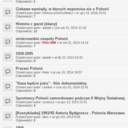
Odpowiedzi:
1
Ciekawe wywiady, w ktorych wspomina sie o Polonii
Ostatni post autor:
HistorycyDumyStolicy
«
śr gru 14, 2016 23:01
Odpowiedzi:
7
Historia z gazet (skany)
Ostatni post autor:
dada6
«
czw sie 21, 2014 21:42
Odpowiedzi:
12
mistrzowskie zespoły Polonii
Ostatni post autor:
Piotr WW
«
pt sie 01, 2014 14:14
Odpowiedzi:
7
1939-1945
Ostatni post autor:
dada6
«
wt lip 22, 2014 23:42
Odpowiedzi:
9
Prezesi Polonii
Ostatni post autor:
Keler
«
pt sty 10, 2014 18:07
Odpowiedzi:
5
"Kasa będzie jutro" - film dokumentalny
Ostatni post autor:
Lineker
«
czw sty 02, 2014 22:41
Odpowiedzi:
9
Sportowcy Polonii zamordowani podczas II Wojny Światowej.
Ostatni post autor:
szybszy
«
pt gru 13, 2013 22:01
Odpowiedzi:
4
[Koszykówka] 1991/92 Astoria Bydgoszcz - Polonia Warszawa
Ostatni post autor:
alice
«
wt gru 03, 2013 8:35
Odpowiedzi:
2
1945