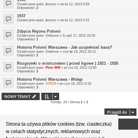
Ostatni post autor:
jborucz
«
wt lut 12, 2013 0:59
Odpowiedzi:
2
1937
Ostatni post autor:
jborucz
«
wt lut 12, 2013 0:31
Zdjęcia Rejonu Polonii
Ostatni post autor:
Oiolosse
«
śr paź 17, 2012 10:26
Odpowiedzi:
1
Historia Polonii Warszawa - Jak uzupełniać bazę?
Ostatni post autor:
Oiolosse
«
czw lip 19, 2012 20:12
Odpowiedzi:
2
Rozgrywki o mistrzostwo ( przed ligowe ) 1921 - 1926
Ostatni post autor:
Piotr WW
«
pt cze 22, 2012 13:50
Odpowiedzi:
2
Historia Polonii Warszawa - Wstęp
Ostatni post autor:
XTR78
«
pn cze 18, 2012 9:18
Odpowiedzi:
3
NOWY TEMAT
Tematy: 20 • Strona
1
z
1
Przejdź do
Strona ta używa plików cookies (tzw. ciasteczka)
Twoje uprawnienia na tym forum
w celach statystycznych, reklamowych oraz
Nie możesz
tworzyć nowych tematów