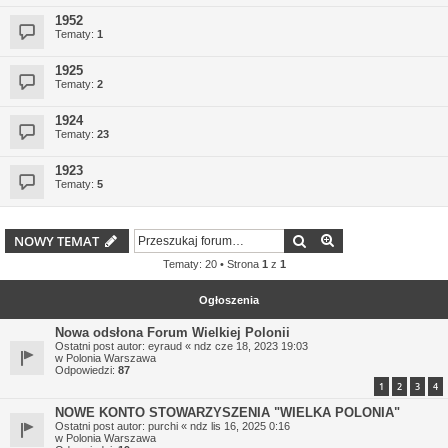
1952
Tematy:
1
1925
Tematy:
2
1924
Tematy:
23
1923
Tematy:
5
Szukaj
Wyszukiwanie z
NOWY TEMAT
Tematy: 20 • Strona
1
z
1
Ogłoszenia
Nowa odsłona Forum Wielkiej Polonii
Ostatni post autor:
eyraud
«
ndz cze 18, 2023 19:03
w
Polonia Warszawa
Odpowiedzi:
87
1
2
3
4
NOWE KONTO STOWARZYSZENIA "WIELKA POLONIA"
Ostatni post autor:
purchi
«
ndz lis 16, 2025 0:16
w
Polonia Warszawa