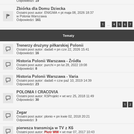
Odpowiedzi:
19
Zbiórka dla Domu Dziecka
Ostatni post autor:
ENIGMA
«
pt maja 08, 2026 18:37
w
Polonia Warszawa
Odpowiedzi:
161
1
4
5
6
7
…
Tematy
Trenerzy drużyny piłkarskiej Polonii
Ostatni post autor:
dada6
«
pn cze 22, 2026 15:41
Odpowiedzi:
16
Historia Polonii Warszawa - Źródła
Ostatni post autor:
purchi
«
pn lut 28, 2022 19:08
Odpowiedzi:
8
Historia Polonii Warszawa - Varia
Ostatni post autor:
dada6
«
czw paź 10, 2019 14:39
Odpowiedzi:
23
POLONIA I CRACOVIA
Ostatni post autor:
KSProjekt
«
wt wrz 25, 2018 11:49
Odpowiedzi:
30
1
2
Zegar
Ostatni post autor:
plonio
«
pn kwie 02, 2018 20:21
Odpowiedzi:
3
pierwsza transmisja w TV z K6
Ostatni post autor:
Piotr WW
«
wt mar 07, 2017 10:43