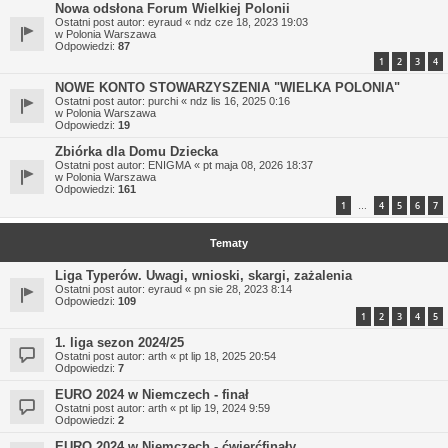
Nowa odsłona Forum Wielkiej Polonii
Ostatni post autor:
eyraud
«
ndz cze 18, 2023 19:03
w
Polonia Warszawa
Odpowiedzi:
87
1
2
3
4
NOWE KONTO STOWARZYSZENIA "WIELKA POLONIA"
Ostatni post autor:
purchi
«
ndz lis 16, 2025 0:16
w
Polonia Warszawa
Odpowiedzi:
19
Zbiórka dla Domu Dziecka
Ostatni post autor:
ENIGMA
«
pt maja 08, 2026 18:37
w
Polonia Warszawa
Odpowiedzi:
161
1
4
5
6
7
…
Tematy
Liga Typerów. Uwagi, wnioski, skargi, zażalenia
Ostatni post autor:
eyraud
«
pn sie 28, 2023 8:14
Odpowiedzi:
109
1
2
3
4
5
1. liga sezon 2024/25
Ostatni post autor:
arth
«
pt lip 18, 2025 20:54
Odpowiedzi:
7
EURO 2024 w Niemczech - finał
Ostatni post autor:
arth
«
pt lip 19, 2024 9:59
Odpowiedzi:
2
EURO 2024 w Niemczech - ćwierćfinały