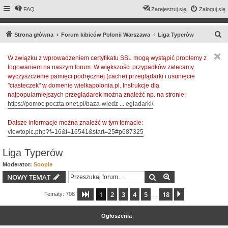
FAQ
Zarejestruj się
Zaloguj się
S
Strona główna
Forum kibiców Polonii Warszawa
Liga Typerów
z
W związku z wprowadzeniem certyfikatu SSL mogą wystąpić problemy z
u
logowaniem na naszym forum. W większości przypadków zalecamy
k
wyczyszczenie pamięci podręcznej (cache) przeglądarki i usunięcie
a
"ciasteczek" w domenie wielkapolonia.pl. Instrukcje dla
najpopularniejszych przeglądarek można znaleźć np. na stronie:
j
https://pomoc.poczta.onet.pl/baza-wiedz ... egladarki/
.
Dalsze informacje można znaleźć w tym temacie:
viewtopic.php?f=16&t=16541&start=25#p687325
Liga Typerów
Moderator:
Soopie
Szukaj
Wyszukiwanie z
NOWY TEMAT
1
2
3
4
5
18
Strona
1
z
18
Następna
Tematy: 708
…
Ogłoszenia