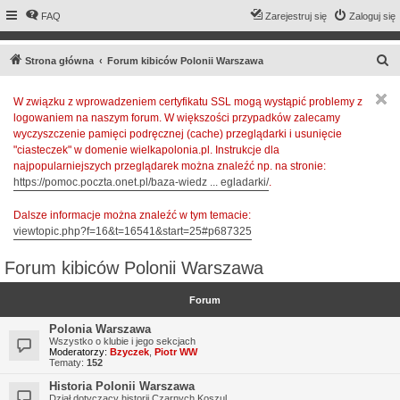
FAQ
Zarejestruj się
Zaloguj się
S
Strona główna
Forum kibiców Polonii Warszawa
z
W związku z wprowadzeniem certyfikatu SSL mogą wystąpić problemy z
u
logowaniem na naszym forum. W większości przypadków zalecamy
k
wyczyszczenie pamięci podręcznej (cache) przeglądarki i usunięcie
a
"ciasteczek" w domenie wielkapolonia.pl. Instrukcje dla
najpopularniejszych przeglądarek można znaleźć np. na stronie:
j
https://pomoc.poczta.onet.pl/baza-wiedz ... egladarki/
.
Dalsze informacje można znaleźć w tym temacie:
viewtopic.php?f=16&t=16541&start=25#p687325
Forum kibiców Polonii Warszawa
Forum
Polonia Warszawa
Wszystko o klubie i jego sekcjach
Moderatorzy:
Bzyczek
,
Piotr WW
Tematy:
152
Historia Polonii Warszawa
Dział dotyczący historii Czarnych Koszul