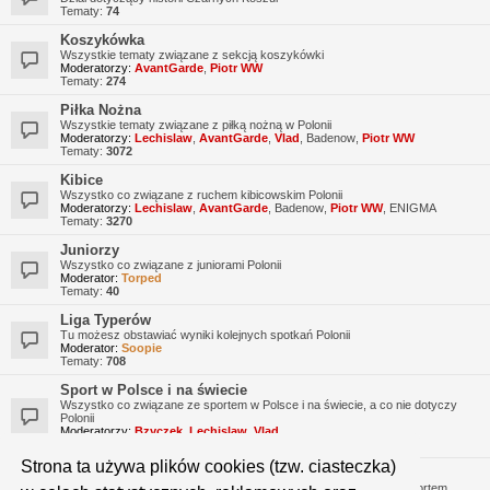
Tematy:
74
Koszykówka
Wszystkie tematy związane z sekcją koszykówki
Moderatorzy:
AvantGarde
,
Piotr WW
Tematy:
274
Piłka Nożna
Wszystkie tematy związane z piłką nożną w Polonii
Moderatorzy:
Lechislaw
,
AvantGarde
,
Vlad
,
Badenow
,
Piotr WW
Tematy:
3072
Kibice
Wszystko co związane z ruchem kibicowskim Polonii
Moderatorzy:
Lechislaw
,
AvantGarde
,
Badenow
,
Piotr WW
,
ENIGMA
Tematy:
3270
Juniorzy
Wszystko co związane z juniorami Polonii
Moderator:
Torped
Tematy:
40
Liga Typerów
Tu możesz obstawiać wyniki kolejnych spotkań Polonii
Moderator:
Soopie
Tematy:
708
Sport w Polsce i na świecie
Wszystko co związane ze sportem w Polsce i na świecie, a co nie dotyczy
Polonii
Moderatorzy:
Bzyczek
,
Lechislaw
,
Vlad
Tematy:
653
Strona ta używa plików cookies (tzw. ciasteczka)
Hyde Park
Miejsce do rozmów na różne tematy, niekoniecznie związane ze sportem.