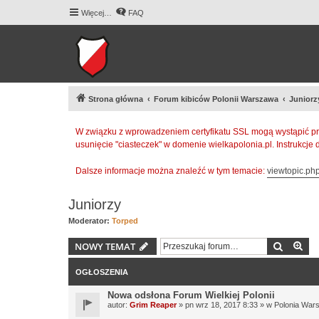
Więcej…
FAQ
Strona główna
Forum kibiców Polonii Warszawa
Juniorz
W związku z wprowadzeniem certyfikatu SSL mogą wystąpić pr
usunięcie "ciasteczek" w domenie wielkapolonia.pl. Instrukcje
Dalsze informacje można znaleźć w tym temacie:
viewtopic.p
Juniorzy
Moderator:
Torped
Szukaj
Wy
NOWY TEMAT
OGŁOSZENIA
Nowa odsłona Forum Wielkiej Polonii
autor:
Grim Reaper
» pn wrz 18, 2017 8:33 » w
Polonia War