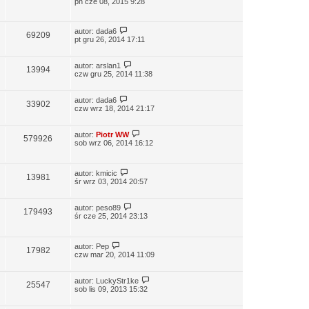
pn cze 08, 2015 9:28
autor:
dada6
69209
pt gru 26, 2014 17:11
autor:
arslan1
13994
czw gru 25, 2014 11:38
autor:
dada6
33902
czw wrz 18, 2014 21:17
autor:
Piotr WW
579926
sob wrz 06, 2014 16:12
autor:
kmicic
13981
śr wrz 03, 2014 20:57
autor:
peso89
179493
śr cze 25, 2014 23:13
autor:
Pep
17982
czw mar 20, 2014 11:09
autor:
LuckyStr1ke
25547
sob lis 09, 2013 15:32