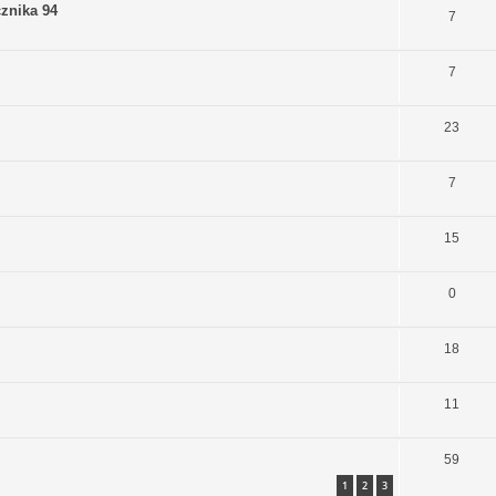
cznika 94
7
7
23
7
15
0
18
11
59
1
2
3