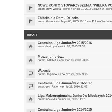
NOWE KONTO STOWARZYSZENIA "WIELKA PO
autor:
Stow. Wielka Polonia
» śr sie 21, 2013 12:12 » w
Polon
Zbiórka dla Domu Dziecka
autor:
Kleszcz
» sob gru 03, 2005 10:10 » w
Polonia Warsza
TEMATY
Centralna Liga Juniorów 2015/2016
autor:
destroyer
» wt lip 07, 2015 21:32
Mecze juniorów..
autor:
ENIGMA
» czw mar 13, 2008 23:05
Wakacje
autor:
Stoigniew
» czw cze 29, 2017 9:15
Centralna Liga Juniorów 2016/2017
autor:
gen_Patton
» pn lip 25, 2016 21:42
Liga Makroregionalna Juniorów Młodszych 201
autor:
maciekl
» pn mar 30, 2015 14:12
Centralna Liga Juniorów 2014/2015