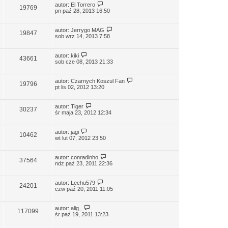
autor:
El Torrero
19769
pn paź 28, 2013 16:50
autor:
Jerrygo MAG
19847
sob wrz 14, 2013 7:58
autor:
kiki
43661
sob cze 08, 2013 21:33
autor:
Czarnych Koszul Fan
19796
pt lis 02, 2012 13:20
autor:
Tiger
30237
śr maja 23, 2012 12:34
autor:
jagi
10462
wt lut 07, 2012 23:50
autor:
conradinho
37564
ndz paź 23, 2011 22:36
autor:
Lechu579
24201
czw paź 20, 2011 11:05
autor:
alig_
117099
śr paź 19, 2011 13:23