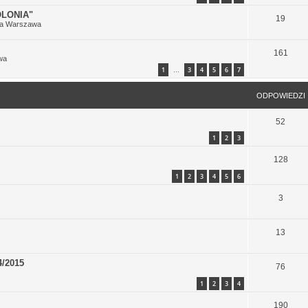
LONIA"
19
ia Warszawa
161
wa
1
3
4
5
6
7
…
ODPOWIEDZI
52
1
2
3
128
1
2
3
4
5
6
3
13
4/2015
76
1
2
3
4
190