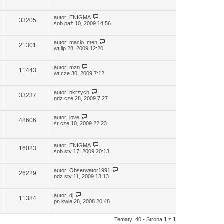
autor:
ENIGMA
33205
sob paź 10, 2009 14:56
autor:
macio_men
21301
wt lip 28, 2009 12:20
autor:
mzn
11443
wt cze 30, 2009 7:12
autor:
nkrzych
33237
ndz cze 28, 2009 7:27
autor:
jove
48606
śr cze 10, 2009 22:23
autor:
ENIGMA
16023
sob sty 17, 2009 20:13
autor:
Obserwator1991
26229
ndz sty 11, 2009 13:13
autor:
dj
11384
pn kwie 28, 2008 20:48
Tematy: 40 • Strona
1
z
1