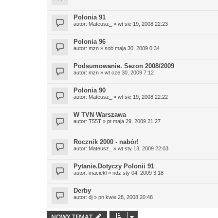
Polonia 91
autor:
Mateusz_
» wt sie 19, 2008 22:23
Polonia 96
autor:
mzn
» sob maja 30, 2009 0:34
Podsumowanie. Sezon 2008/2009
autor:
mzn
» wt cze 30, 2009 7:12
Polonia 90
autor:
Mateusz_
» wt sie 19, 2008 22:22
W TVN Warszawa
autor:
T55T
» pt maja 29, 2009 21:27
Rocznik 2000 - nabór!
autor:
Mateusz_
» wt sty 13, 2009 22:03
Pytanie.Dotyczy Polonii 91
autor:
maciekl
» ndz sty 04, 2009 3:18
Derby
autor:
dj
» pn kwie 28, 2008 20:48
NOWY TEMAT