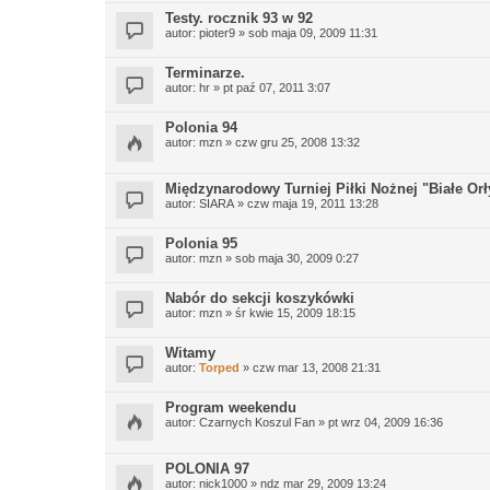
Testy. rocznik 93 w 92
autor:
pioter9
» sob maja 09, 2009 11:31
Terminarze.
autor:
hr
» pt paź 07, 2011 3:07
Polonia 94
autor:
mzn
» czw gru 25, 2008 13:32
Międzynarodowy Turniej Piłki Nożnej "Białe Or
autor:
SIARA
» czw maja 19, 2011 13:28
Polonia 95
autor:
mzn
» sob maja 30, 2009 0:27
Nabór do sekcji koszykówki
autor:
mzn
» śr kwie 15, 2009 18:15
Witamy
autor:
Torped
» czw mar 13, 2008 21:31
Program weekendu
autor:
Czarnych Koszul Fan
» pt wrz 04, 2009 16:36
POLONIA 97
autor:
nick1000
» ndz mar 29, 2009 13:24