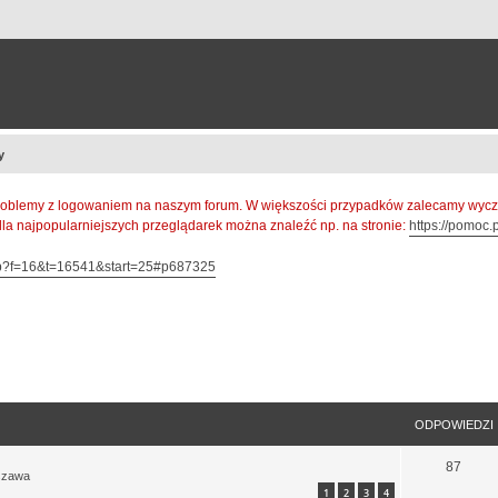
y
oblemy z logowaniem na naszym forum. W większości przypadków zalecamy wyczys
 dla najpopularniejszych przeglądarek można znaleźć np. na stronie:
https://pomoc.p
hp?f=16&t=16541&start=25#p687325
szukiwanie zaawansowane
ODPOWIEDZI
87
szawa
1
2
3
4