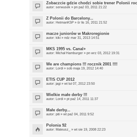
Zobaczcie gdzie chodzi sobie trener Polonii ro
autor:
serwusek
» pn paź 03, 2011 21:22
Z Polonii do Barcelony...
autor:
HetmanKSP
» śr lis 16, 2011 21:52
macze juniorów w Makroregionie
autor:
kiki
» ndz mar 31, 2013 14:51
MKS 1995 vs. Canal+
autor:
Michał Hamburger
» pn wrz 03, 2012 19:31
We are champions !!! rocznik 2001 !!!!
autor:
Lordi
» sob maja 19, 2012 14:40
ETIS CUP 2012
autor:
jagi
» wt lut 07, 2012 23:50
Wielkie małe derby !!!
autor:
Lordi
» pt paź 14, 2011 11:37
Małe derby...
autor:
piti
» wt paź 04, 2011 9:52
Polonia 92
autor:
Mateusz_
» wt sie 19, 2008 22:23