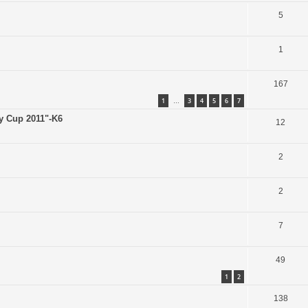
5
1
167
1
3
4
5
6
7
…
ły Cup 2011"-K6
12
2
2
7
49
1
2
138