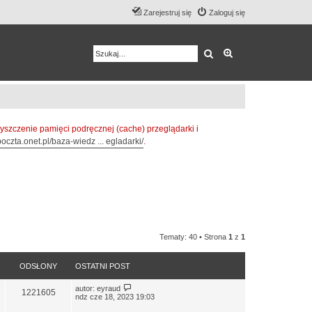
Zarejestruj się
Zaloguj się
Szukaj
Wyszukiwanie z
zczenie pamięci podręcznej (cache) przeglądarki i
oczta.onet.pl/baza-wiedz ... egladarki/
.
Tematy: 40 • Strona
1
z
1
ODSŁONY
OSTATNI POST
autor:
eyraud
1221605
ndz cze 18, 2023 19:03