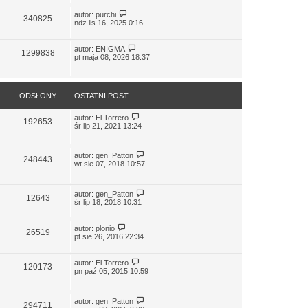
autor:
purchi
340825
ndz lis 16, 2025 0:16
autor:
ENIGMA
1299838
pt maja 08, 2026 18:37
ODSŁONY
OSTATNI POST
autor:
El Torrero
192653
śr lip 21, 2021 13:24
autor:
gen_Patton
248443
wt sie 07, 2018 10:57
autor:
gen_Patton
12643
śr lip 18, 2018 10:31
autor:
plonio
26519
pt sie 26, 2016 22:34
autor:
El Torrero
120173
pn paź 05, 2015 10:59
autor:
gen_Patton
294711