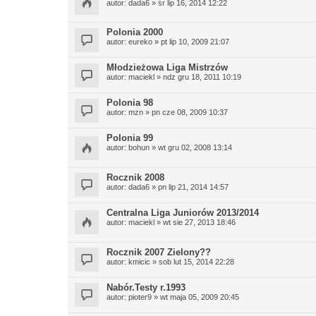
autor:
dada6
» śr lip 16, 2014 12:22
Polonia 2000
autor:
eureko
» pt lip 10, 2009 21:07
Młodzieżowa Liga Mistrzów
autor:
maciekl
» ndz gru 18, 2011 10:19
Polonia 98
autor:
mzn
» pn cze 08, 2009 10:37
Polonia 99
autor:
bohun
» wt gru 02, 2008 13:14
Rocznik 2008
autor:
dada6
» pn lip 21, 2014 14:57
Centralna Liga Juniorów 2013/2014
autor:
maciekl
» wt sie 27, 2013 18:46
Rocznik 2007 Zielony??
autor:
kmicic
» sob lut 15, 2014 22:28
Nabór.Testy r.1993
autor:
pioter9
» wt maja 05, 2009 20:45