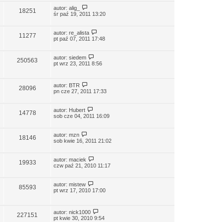
autor:
alig_
18251
śr paź 19, 2011 13:20
autor:
re_alista
11277
pt paź 07, 2011 17:48
autor:
siedem
250563
pt wrz 23, 2011 8:56
autor:
BTR
28096
pn cze 27, 2011 17:33
autor:
Hubert
14778
sob cze 04, 2011 16:09
autor:
mzn
18146
sob kwie 16, 2011 21:02
autor:
maciek
19933
czw paź 21, 2010 11:17
autor:
mistew
85593
pt wrz 17, 2010 17:00
autor:
nick1000
227151
pt kwie 30, 2010 9:54