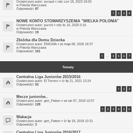
Ostatni post autor:
eyraud
«
ndz cze 18, 2023 19:03
w
Polonia Warszawa
Odpowiedzi:
87
1
2
3
4
NOWE KONTO STOWARZYSZENIA "WIELKA POLONIA"
Ostatni post autor:
purchi
«
ndz lis 16, 2025 0:16
w
Polonia Warszawa
Odpowiedzi:
19
Zbiórka dla Domu Dziecka
Ostatni post autor:
ENIGMA
«
pt maja 08, 2026 18:37
w
Polonia Warszawa
Odpowiedzi:
161
1
4
5
6
7
…
Tematy
Centralna Liga Juniorów 2015/2016
Ostatni post autor:
El Torrero
«
śr lip 21, 2021 13:24
Odpowiedzi:
52
1
2
3
Mecze juniorów..
Ostatni post autor:
gen_Patton
«
wt sie 07, 2018 10:57
Odpowiedzi:
128
1
2
3
4
5
6
Wakacje
Ostatni post autor:
gen_Patton
«
śr lip 18, 2018 10:31
Odpowiedzi:
3
Centralna Liga Juniorów 2016/2017