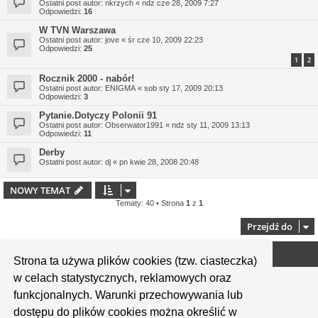
Ostatni post autor:
nkrzych
«
ndz cze 28, 2009 7:27
Odpowiedzi:
16
W TVN Warszawa
Ostatni post autor:
jove
«
śr cze 10, 2009 22:23
Odpowiedzi:
25
1
2
Rocznik 2000 - nabór!
Ostatni post autor:
ENIGMA
«
sob sty 17, 2009 20:13
Odpowiedzi:
3
Pytanie.Dotyczy Polonii 91
Ostatni post autor:
Obserwator1991
«
ndz sty 11, 2009 13:13
Odpowiedzi:
11
Derby
Ostatni post autor:
dj
«
pn kwie 28, 2008 20:48
NOWY TEMAT
Tematy: 40 • Strona
1
z
1
Przejdź do
Twoje uprawnienia na tym forum
Strona ta używa plików cookies (tzw. ciasteczka)
w celach statystycznych, reklamowych oraz
Nie możesz
tworzyć nowych tematów
Nie możesz
odpowiadać w tematach
funkcjonalnych. Warunki przechowywania lub
Nie możesz
zmieniać swoich postów
Nie możesz
usuwać swoich postów
dostępu do plików cookies można określić w