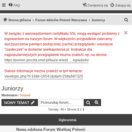
FAQ
Zarejestruj się
Zaloguj się
S
Strona główna
Forum kibiców Polonii Warszawa
Juniorzy
z
W związku z wprowadzeniem certyfikatu SSL mogą wystąpić problemy z
u
logowaniem na naszym forum. W większości przypadków zalecamy
k
wyczyszczenie pamięci podręcznej (cache) przeglądarki i usunięcie
a
"ciasteczek" w domenie wielkapolonia.pl. Instrukcje dla
najpopularniejszych przeglądarek można znaleźć np. na stronie:
j
https://pomoc.poczta.onet.pl/baza-wiedz ... egladarki/
.
Dalsze informacje można znaleźć w tym temacie:
viewtopic.php?f=16&t=16541&start=25#p687325
Juniorzy
Moderator:
Torped
Szukaj
Wyszukiwanie z
NOWY TEMAT
Tematy: 40 • Strona
1
z
1
Ogłoszenia
Nowa odsłona Forum Wielkiej Polonii