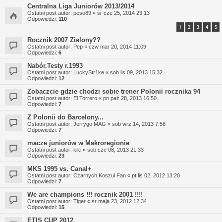
Centralna Liga Juniorów 2013/2014
Ostatni post autor:
peso89
«
śr cze 25, 2014 23:13
Odpowiedzi:
110
1
2
3
4
5
Rocznik 2007 Zielony??
Ostatni post autor:
Pep
«
czw mar 20, 2014 11:09
Odpowiedzi:
6
Nabór.Testy r.1993
Ostatni post autor:
LuckyStr1ke
«
sob lis 09, 2013 15:32
Odpowiedzi:
12
Zobaczcie gdzie chodzi sobie trener Polonii rocznika 94
Ostatni post autor:
El Torrero
«
pn paź 28, 2013 16:50
Odpowiedzi:
7
Z Polonii do Barcelony...
Ostatni post autor:
Jerrygo MAG
«
sob wrz 14, 2013 7:58
Odpowiedzi:
7
macze juniorów w Makroregionie
Ostatni post autor:
kiki
«
sob cze 08, 2013 21:33
Odpowiedzi:
23
MKS 1995 vs. Canal+
Ostatni post autor:
Czarnych Koszul Fan
«
pt lis 02, 2012 13:20
Odpowiedzi:
7
We are champions !!! rocznik 2001 !!!!
Ostatni post autor:
Tiger
«
śr maja 23, 2012 12:34
Odpowiedzi:
15
ETIS CUP 2012