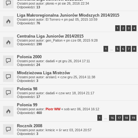
Ostatni post autor:
plonio
«
pt sie 26, 2016 22:34
Odpowiedzi:
13
Liga Makroregionalna Juniorów Młodszych 2014/2015
Ostatni post autor:
El Torrero
«
pn paź 05, 2015 10:59
Odpowiedzi:
76
1
2
3
4
Centralna Liga Juniorów 2014/2015
Ostatni post autor:
gen_Patton
«
pn cze 08, 2015 9:28
Odpowiedzi:
190
1
5
6
7
8
…
Polonia 2000
Ostatni post autor:
dada6
«
pt gru 26, 2014 17:11
Odpowiedzi:
24
Młodzieżowa Liga Mistrzów
Ostatni post autor:
arslan1
«
czw gru 25, 2014 11:38
Odpowiedzi:
3
Polonia 98
Ostatni post autor:
dada6
«
czw wrz 18, 2014 21:17
Odpowiedzi:
17
Polonia 99
Ostatni post autor:
Piotr WW
«
sob wrz 06, 2014 16:12
Odpowiedzi:
460
1
16
17
18
19
…
Rocznik 2008
Ostatni post autor:
kmicic
«
śr wrz 03, 2014 20:57
Odpowiedzi:
3