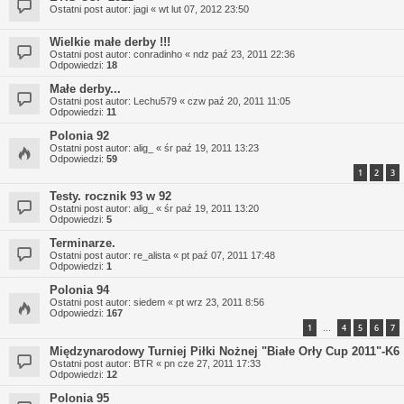
Ostatni post autor:
jagi
«
wt lut 07, 2012 23:50
Wielkie małe derby !!!
Ostatni post autor:
conradinho
«
ndz paź 23, 2011 22:36
Odpowiedzi:
18
Małe derby...
Ostatni post autor:
Lechu579
«
czw paź 20, 2011 11:05
Odpowiedzi:
11
Polonia 92
Ostatni post autor:
alig_
«
śr paź 19, 2011 13:23
Odpowiedzi:
59
1
2
3
Testy. rocznik 93 w 92
Ostatni post autor:
alig_
«
śr paź 19, 2011 13:20
Odpowiedzi:
5
Terminarze.
Ostatni post autor:
re_alista
«
pt paź 07, 2011 17:48
Odpowiedzi:
1
Polonia 94
Ostatni post autor:
siedem
«
pt wrz 23, 2011 8:56
Odpowiedzi:
167
1
4
5
6
7
…
Międzynarodowy Turniej Piłki Nożnej "Białe Orły Cup 2011"-K6
Ostatni post autor:
BTR
«
pn cze 27, 2011 17:33
Odpowiedzi:
12
Polonia 95