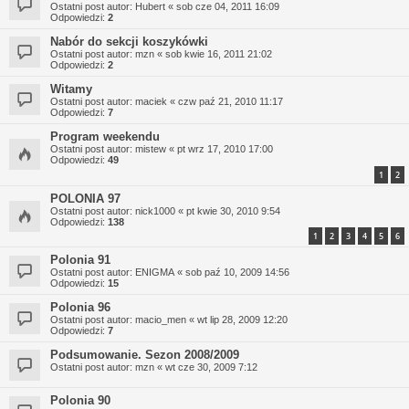
Ostatni post autor:
Hubert
«
sob cze 04, 2011 16:09
Odpowiedzi:
2
Nabór do sekcji koszykówki
Ostatni post autor:
mzn
«
sob kwie 16, 2011 21:02
Odpowiedzi:
2
Witamy
Ostatni post autor:
maciek
«
czw paź 21, 2010 11:17
Odpowiedzi:
7
Program weekendu
Ostatni post autor:
mistew
«
pt wrz 17, 2010 17:00
Odpowiedzi:
49
1
2
POLONIA 97
Ostatni post autor:
nick1000
«
pt kwie 30, 2010 9:54
Odpowiedzi:
138
1
2
3
4
5
6
Polonia 91
Ostatni post autor:
ENIGMA
«
sob paź 10, 2009 14:56
Odpowiedzi:
15
Polonia 96
Ostatni post autor:
macio_men
«
wt lip 28, 2009 12:20
Odpowiedzi:
7
Podsumowanie. Sezon 2008/2009
Ostatni post autor:
mzn
«
wt cze 30, 2009 7:12
Polonia 90