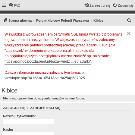
FAQ
Zarejestruj się
Zaloguj się
S
Strona główna
Forum kibiców Polonii Warszawa
Kibice
z
W związku z wprowadzeniem certyfikatu SSL mogą wystąpić problemy z
u
logowaniem na naszym forum. W większości przypadków zalecamy
k
wyczyszczenie pamięci podręcznej (cache) przeglądarki i usunięcie
a
"ciasteczek" w domenie wielkapolonia.pl. Instrukcje dla
najpopularniejszych przeglądarek można znaleźć np. na stronie:
j
https://pomoc.poczta.onet.pl/baza-wiedz ... egladarki/
.
Dalsze informacje można znaleźć w tym temacie:
viewtopic.php?f=16&t=16541&start=25#p687325
Kibice
Nie masz uprawnień do czytania tematów na tym forum.
ZALOGUJ SIĘ
•
ZAREJESTRUJ SIĘ
Nazwa użytkownika:
Hasło: