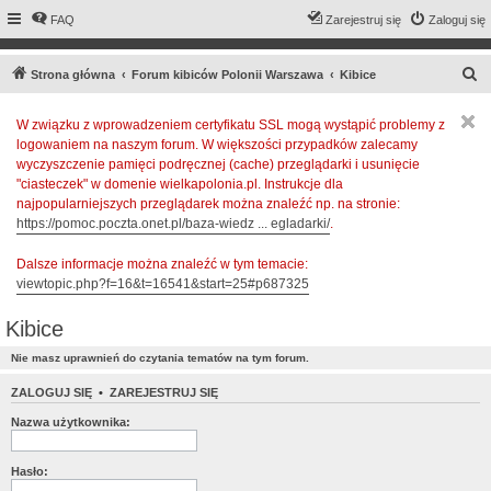
FAQ
Zarejestruj się
Zaloguj się
S
Strona główna
Forum kibiców Polonii Warszawa
Kibice
z
W związku z wprowadzeniem certyfikatu SSL mogą wystąpić problemy z
u
logowaniem na naszym forum. W większości przypadków zalecamy
k
wyczyszczenie pamięci podręcznej (cache) przeglądarki i usunięcie
a
"ciasteczek" w domenie wielkapolonia.pl. Instrukcje dla
najpopularniejszych przeglądarek można znaleźć np. na stronie:
j
https://pomoc.poczta.onet.pl/baza-wiedz ... egladarki/
.
Dalsze informacje można znaleźć w tym temacie:
viewtopic.php?f=16&t=16541&start=25#p687325
Kibice
Nie masz uprawnień do czytania tematów na tym forum.
ZALOGUJ SIĘ
•
ZAREJESTRUJ SIĘ
Nazwa użytkownika:
Hasło: