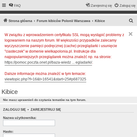
FAQ
Zarejestruj się
Zaloguj się
S
Strona główna
Forum kibiców Polonii Warszawa
Kibice
z
W związku z wprowadzeniem certyfikatu SSL mogą wystąpić problemy z
u
logowaniem na naszym forum. W większości przypadków zalecamy
k
wyczyszczenie pamięci podręcznej (cache) przeglądarki i usunięcie
a
"ciasteczek" w domenie wielkapolonia.pl. Instrukcje dla
najpopularniejszych przeglądarek można znaleźć np. na stronie:
j
https://pomoc.poczta.onet.pl/baza-wiedz ... egladarki/
.
Dalsze informacje można znaleźć w tym temacie:
viewtopic.php?f=16&t=16541&start=25#p687325
Kibice
Nie masz uprawnień do czytania tematów na tym forum.
ZALOGUJ SIĘ
•
ZAREJESTRUJ SIĘ
Nazwa użytkownika:
Hasło: