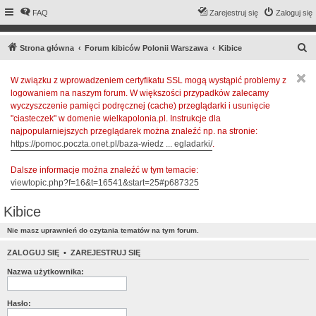
FAQ
Zarejestruj się
Zaloguj się
S
Strona główna
Forum kibiców Polonii Warszawa
Kibice
z
W związku z wprowadzeniem certyfikatu SSL mogą wystąpić problemy z
u
logowaniem na naszym forum. W większości przypadków zalecamy
k
wyczyszczenie pamięci podręcznej (cache) przeglądarki i usunięcie
a
"ciasteczek" w domenie wielkapolonia.pl. Instrukcje dla
najpopularniejszych przeglądarek można znaleźć np. na stronie:
j
https://pomoc.poczta.onet.pl/baza-wiedz ... egladarki/
.
Dalsze informacje można znaleźć w tym temacie:
viewtopic.php?f=16&t=16541&start=25#p687325
Kibice
Nie masz uprawnień do czytania tematów na tym forum.
ZALOGUJ SIĘ
•
ZAREJESTRUJ SIĘ
Nazwa użytkownika:
Hasło: