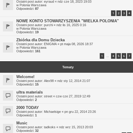
Ostatni post autor:
eyraud
«
ndz cze 18, 2023 19:03
w
Polonia Warszawa
Odpowiedzi:
87
1
2
3
4
NOWE KONTO STOWARZYSZENIA "WIELKA POLONIA"
Ostatni post autor:
purchi
«
ndz lis 16, 2025 0:16
w
Polonia Warszawa
Odpowiedzi:
19
Zbiórka dla Domu Dziecka
Ostatni post autor:
ENIGMA
«
pt maja 08, 2026 18:37
w
Polonia Warszawa
Odpowiedzi:
161
1
4
5
6
7
…
Tematy
Welcome!
Ostatni post autor:
Alex98
«
ndz sty 12, 2014 21:07
Odpowiedzi:
15
ultra materials
Ostatni post autor:
street
«
czw cze 27, 2019 12:49
Odpowiedzi:
2
2000 TODAY
Ostatni post autor:
Michaelsige
«
pn gru 22, 2014 23:26
Odpowiedzi:
1
Music
Ostatni post autor:
tadkoks
«
ndz wrz 15, 2013 20:03
Odpowiedzi:
32