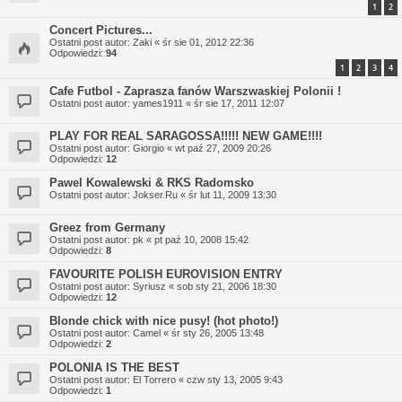
1
2
Concert Pictures...
Ostatni post autor:
Zaki
«
śr sie 01, 2012 22:36
Odpowiedzi:
94
1
2
3
4
Cafe Futbol - Zaprasza fanów Warszwaskiej Polonii !
Ostatni post autor:
yames1911
«
śr sie 17, 2011 12:07
PLAY FOR REAL SARAGOSSA!!!!! NEW GAME!!!!
Ostatni post autor:
Giorgio
«
wt paź 27, 2009 20:26
Odpowiedzi:
12
Pawel Kowalewski & RKS Radomsko
Ostatni post autor:
Jokser.Ru
«
śr lut 11, 2009 13:30
Greez from Germany
Ostatni post autor:
pk
«
pt paź 10, 2008 15:42
Odpowiedzi:
8
FAVOURITE POLISH EUROVISION ENTRY
Ostatni post autor:
Syriusz
«
sob sty 21, 2006 18:30
Odpowiedzi:
12
Blonde chick with nice pusy! (hot photo!)
Ostatni post autor:
Camel
«
śr sty 26, 2005 13:48
Odpowiedzi:
2
POLONIA IS THE BEST
Ostatni post autor:
El Torrero
«
czw sty 13, 2005 9:43
Odpowiedzi:
1