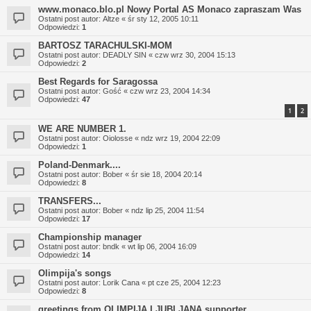
www.monaco.blo.pl Nowy Portal AS Monaco zapraszam Was
Ostatni post autor:
Altze
«
śr sty 12, 2005 10:11
Odpowiedzi:
1
BARTOSZ TARACHULSKI-MOM
Ostatni post autor:
DEADLY SIN
«
czw wrz 30, 2004 15:13
Odpowiedzi:
2
Best Regards for Saragossa
Ostatni post autor:
Gość
«
czw wrz 23, 2004 14:34
Odpowiedzi:
47
1
2
WE ARE NUMBER 1.
Ostatni post autor:
Oiolosse
«
ndz wrz 19, 2004 22:09
Odpowiedzi:
1
Poland-Denmark....
Ostatni post autor:
Bober
«
śr sie 18, 2004 20:14
Odpowiedzi:
8
TRANSFERS...
Ostatni post autor:
Bober
«
ndz lip 25, 2004 11:54
Odpowiedzi:
17
Championship manager
Ostatni post autor:
bndk
«
wt lip 06, 2004 16:09
Odpowiedzi:
14
Olimpija's songs
Ostatni post autor:
Lorik Cana
«
pt cze 25, 2004 12:23
Odpowiedzi:
8
greetings from OLIMPIJA LJUBLJANA supporter