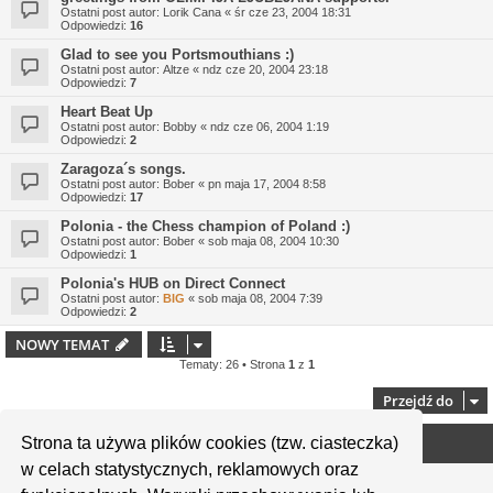
Ostatni post autor:
Lorik Cana
«
śr cze 23, 2004 18:31
Odpowiedzi:
16
Glad to see you Portsmouthians :)
Ostatni post autor:
Altze
«
ndz cze 20, 2004 23:18
Odpowiedzi:
7
Heart Beat Up
Ostatni post autor:
Bobby
«
ndz cze 06, 2004 1:19
Odpowiedzi:
2
Zaragoza´s songs.
Ostatni post autor:
Bober
«
pn maja 17, 2004 8:58
Odpowiedzi:
17
Polonia - the Chess champion of Poland :)
Ostatni post autor:
Bober
«
sob maja 08, 2004 10:30
Odpowiedzi:
1
Polonia's HUB on Direct Connect
Ostatni post autor:
BIG
«
sob maja 08, 2004 7:39
Odpowiedzi:
2
NOWY TEMAT
Tematy: 26 • Strona
1
z
1
Przejdź do
Strona ta używa plików cookies (tzw. ciasteczka)
Twoje uprawnienia na tym forum
w celach statystycznych, reklamowych oraz
Nie możesz
tworzyć nowych tematów