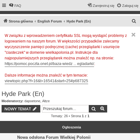
FAQ
Zarejestruj się
Zaloguj się
S
Strona główna
English Forum
Hyde Park (En)
z
W związku z wprowadzeniem certyfikatu SSL mogą wystąpić problemy z
u
logowaniem na naszym forum. W większości przypadków zalecamy
k
wyczyszczenie pamięci podręcznej (cache) przeglądarki i usunięcie
a
"ciasteczek" w domenie wielkapolonia.pl. Instrukcje dla
najpopularniejszych przeglądarek można znaleźć np. na stronie:
j
https://pomoc.poczta.onet.pl/baza-wiedz ... egladarki/
.
Dalsze informacje można znaleźć w tym temacie:
viewtopic.php?f=16&t=16541&start=25#p687325
Hyde Park (En)
Moderatorzy:
dapoetone
,
Altze
Szukaj
Wyszukiwanie z
NOWY TEMAT
Tematy: 26 • Strona
1
z
1
Ogłoszenia
Nowa odsłona Forum Wielkiej Polonii