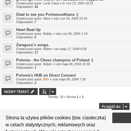
Ostatni post autor:
Lorik Cana
«
śr cze 23, 2004 18:31
Odpowiedzi:
16
Glad to see you Portsmouthians :)
Ostatni post autor:
Altze
«
ndz cze 20, 2004 23:18
Odpowiedzi:
7
Heart Beat Up
Ostatni post autor:
Bobby
«
ndz cze 06, 2004 1:19
Odpowiedzi:
2
Zaragoza´s songs.
Ostatni post autor:
Bober
«
pn maja 17, 2004 8:58
Odpowiedzi:
17
Polonia - the Chess champion of Poland :)
Ostatni post autor:
Bober
«
sob maja 08, 2004 10:30
Odpowiedzi:
1
Polonia's HUB on Direct Connect
Ostatni post autor:
BIG
«
sob maja 08, 2004 7:39
Odpowiedzi:
2
NOWY TEMAT
Tematy: 26 • Strona
1
z
1
Przejdź do
Strona ta używa plików cookies (tzw. ciasteczka)
Twoje uprawnienia na tym forum
w celach statystycznych, reklamowych oraz
Nie możesz
tworzyć nowych tematów