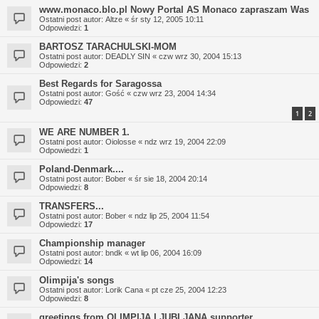
www.monaco.blo.pl Nowy Portal AS Monaco zapraszam Was
Ostatni post autor:
Altze
«
śr sty 12, 2005 10:11
Odpowiedzi:
1
BARTOSZ TARACHULSKI-MOM
Ostatni post autor:
DEADLY SIN
«
czw wrz 30, 2004 15:13
Odpowiedzi:
2
Best Regards for Saragossa
Ostatni post autor:
Gość
«
czw wrz 23, 2004 14:34
Odpowiedzi:
47
1
2
WE ARE NUMBER 1.
Ostatni post autor:
Oiolosse
«
ndz wrz 19, 2004 22:09
Odpowiedzi:
1
Poland-Denmark....
Ostatni post autor:
Bober
«
śr sie 18, 2004 20:14
Odpowiedzi:
8
TRANSFERS...
Ostatni post autor:
Bober
«
ndz lip 25, 2004 11:54
Odpowiedzi:
17
Championship manager
Ostatni post autor:
bndk
«
wt lip 06, 2004 16:09
Odpowiedzi:
14
Olimpija's songs
Ostatni post autor:
Lorik Cana
«
pt cze 25, 2004 12:23
Odpowiedzi:
8
greetings from OLIMPIJA LJUBLJANA supporter