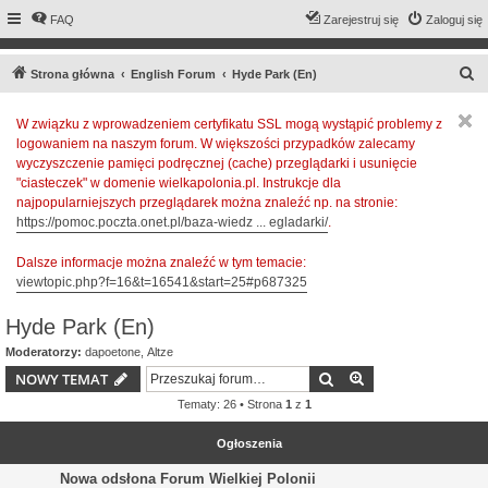
FAQ
Zarejestruj się
Zaloguj się
S
Strona główna
English Forum
Hyde Park (En)
z
W związku z wprowadzeniem certyfikatu SSL mogą wystąpić problemy z
u
logowaniem na naszym forum. W większości przypadków zalecamy
k
wyczyszczenie pamięci podręcznej (cache) przeglądarki i usunięcie
a
"ciasteczek" w domenie wielkapolonia.pl. Instrukcje dla
najpopularniejszych przeglądarek można znaleźć np. na stronie:
j
https://pomoc.poczta.onet.pl/baza-wiedz ... egladarki/
.
Dalsze informacje można znaleźć w tym temacie:
viewtopic.php?f=16&t=16541&start=25#p687325
Hyde Park (En)
Moderatorzy:
dapoetone
,
Altze
Szukaj
Wyszukiwanie z
NOWY TEMAT
Tematy: 26 • Strona
1
z
1
Ogłoszenia
Nowa odsłona Forum Wielkiej Polonii