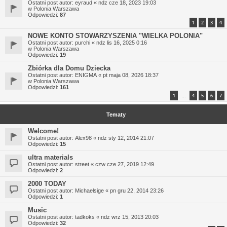
Ostatni post autor:
eyraud
«
ndz cze 18, 2023 19:03
w
Polonia Warszawa
Odpowiedzi:
87
1
2
3
4
NOWE KONTO STOWARZYSZENIA "WIELKA POLONIA"
Ostatni post autor:
purchi
«
ndz lis 16, 2025 0:16
w
Polonia Warszawa
Odpowiedzi:
19
Zbiórka dla Domu Dziecka
Ostatni post autor:
ENIGMA
«
pt maja 08, 2026 18:37
w
Polonia Warszawa
Odpowiedzi:
161
1
4
5
6
7
…
Tematy
Welcome!
Ostatni post autor:
Alex98
«
ndz sty 12, 2014 21:07
Odpowiedzi:
15
ultra materials
Ostatni post autor:
street
«
czw cze 27, 2019 12:49
Odpowiedzi:
2
2000 TODAY
Ostatni post autor:
Michaelsige
«
pn gru 22, 2014 23:26
Odpowiedzi:
1
Music
Ostatni post autor:
tadkoks
«
ndz wrz 15, 2013 20:03
Odpowiedzi:
32