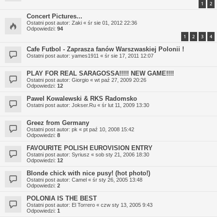
1
2
Concert Pictures...
Ostatni post autor:
Zaki
«
śr sie 01, 2012 22:36
Odpowiedzi:
94
1
2
3
4
Cafe Futbol - Zaprasza fanów Warszwaskiej Polonii !
Ostatni post autor:
yames1911
«
śr sie 17, 2011 12:07
PLAY FOR REAL SARAGOSSA!!!!! NEW GAME!!!!
Ostatni post autor:
Giorgio
«
wt paź 27, 2009 20:26
Odpowiedzi:
12
Pawel Kowalewski & RKS Radomsko
Ostatni post autor:
Jokser.Ru
«
śr lut 11, 2009 13:30
Greez from Germany
Ostatni post autor:
pk
«
pt paź 10, 2008 15:42
Odpowiedzi:
8
FAVOURITE POLISH EUROVISION ENTRY
Ostatni post autor:
Syriusz
«
sob sty 21, 2006 18:30
Odpowiedzi:
12
Blonde chick with nice pusy! (hot photo!)
Ostatni post autor:
Camel
«
śr sty 26, 2005 13:48
Odpowiedzi:
2
POLONIA IS THE BEST
Ostatni post autor:
El Torrero
«
czw sty 13, 2005 9:43
Odpowiedzi:
1