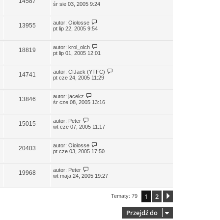
14587
śr sie 03, 2005 9:24
autor:
Oiolosse
13955
pt lip 22, 2005 9:54
autor:
krol_olch
18819
pt lip 01, 2005 12:01
autor:
CIJack (YTFC)
14741
pt cze 24, 2005 11:29
autor:
jacekz
13846
śr cze 08, 2005 13:16
autor:
Peter
15015
wt cze 07, 2005 11:17
autor:
Oiolosse
20403
pt cze 03, 2005 17:50
autor:
Peter
19968
wt maja 24, 2005 19:27
1
2
Następna
Tematy: 79
Przejdź do