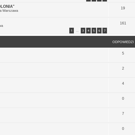
LONIA"
19
ia Warszawa
161
wa
1
3
4
5
6
7
…
ODPOWIEDZI
5
2
4
0
7
0