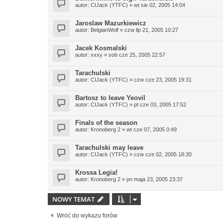
autor:
CIJack (YTFC)
» wt sie 02, 2005 14:04
Jaroslaw Mazurkiewicz
autor:
BelgianWolf
» czw lip 21, 2005 10:27
Jacek Kosmalski
autor:
xxxy
» sob cze 25, 2005 22:57
Tarachulski
autor:
CIJack (YTFC)
» czw cze 23, 2005 19:31
Bartosz to leave Yeovil
autor:
CIJack (YTFC)
» pt cze 03, 2005 17:52
Finals of the season
autor:
Kronoberg 2
» wt cze 07, 2005 0:49
Tarachulski may leave
autor:
CIJack (YTFC)
» czw cze 02, 2005 18:30
Krossa Legia!
autor:
Kronoberg 2
» pn maja 23, 2005 23:37
NOWY TEMAT
Wróć do wykazu forów