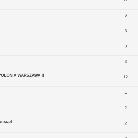
6
3
3
3
OLONIA WARSZAWA!!!
12
1
2
nia.pl
2