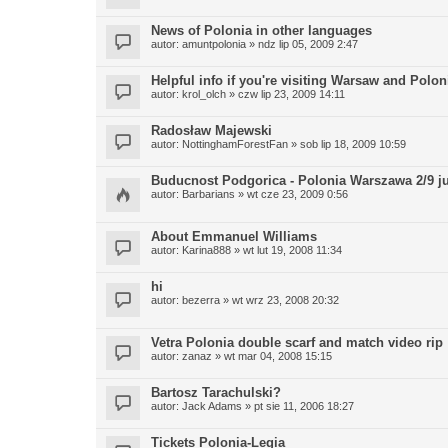
News of Polonia in other languages
autor:
amuntpolonia
» ndz lip 05, 2009 2:47
Helpful info if you're visiting Warsaw and Polon
autor:
krol_olch
» czw lip 23, 2009 14:11
Radosław Majewski
autor:
NottinghamForestFan
» sob lip 18, 2009 10:59
Buducnost Podgorica - Polonia Warszawa 2/9 ju
autor:
Barbarians
» wt cze 23, 2009 0:56
About Emmanuel Williams
autor:
Karina888
» wt lut 19, 2008 11:34
hi
autor:
bezerra
» wt wrz 23, 2008 20:32
Vetra Polonia double scarf and match video rip
autor:
zanaz
» wt mar 04, 2008 15:15
Bartosz Tarachulski?
autor:
Jack Adams
» pt sie 11, 2006 18:27
Tickets Polonia-Legia