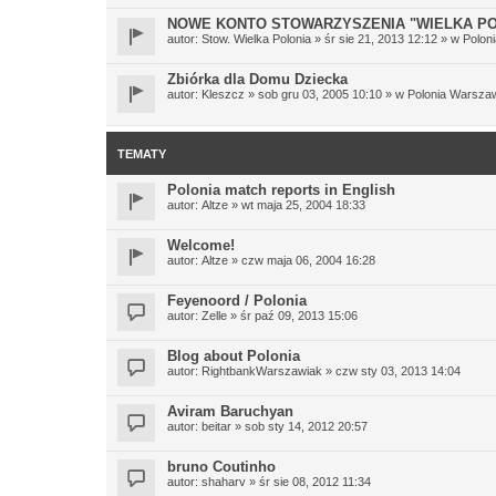
NOWE KONTO STOWARZYSZENIA "WIELKA PO
autor:
Stow. Wielka Polonia
» śr sie 21, 2013 12:12 » w
Polon
Zbiórka dla Domu Dziecka
autor:
Kleszcz
» sob gru 03, 2005 10:10 » w
Polonia Warsza
TEMATY
Polonia match reports in English
autor:
Altze
» wt maja 25, 2004 18:33
Welcome!
autor:
Altze
» czw maja 06, 2004 16:28
Feyenoord / Polonia
autor:
Zelle
» śr paź 09, 2013 15:06
Blog about Polonia
autor:
RightbankWarszawiak
» czw sty 03, 2013 14:04
Aviram Baruchyan
autor:
beitar
» sob sty 14, 2012 20:57
bruno Coutinho
autor:
shaharv
» śr sie 08, 2012 11:34