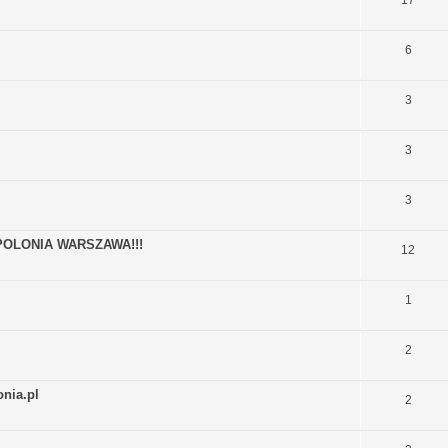
6
3
3
3
OLONIA WARSZAWA!!!
12
1
2
nia.pl
2