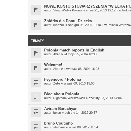
NOWE KONTO STOWARZYSZENIA "WIELKA PO
autor:
Stow. Wielka Polonia
» śr sie 21, 2013 12:12 » w
Polon
Zbiórka dla Domu Dziecka
autor:
Kleszcz
» sob gru 03, 2005 10:10 » w
Polonia Warsza
TEMATY
Polonia match reports in English
autor:
Altze
» wt maja 25, 2004 18:33
Welcome!
autor:
Altze
» czw maja 06, 2004 16:28
Feyenoord / Polonia
autor:
Zelle
» śr paź 09, 2013 15:06
Blog about Polonia
autor:
RightbankWarszawiak
» czw sty 03, 2013 14:04
Aviram Baruchyan
autor:
beitar
» sob sty 14, 2012 20:57
bruno Coutinho
autor:
shaharv
» śr sie 08, 2012 11:34