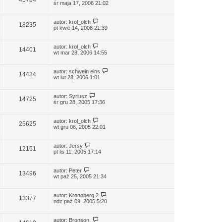
śr maja 17, 2006 21:02
autor:
krol_olch
18235
pt kwie 14, 2006 21:39
autor:
krol_olch
14401
wt mar 28, 2006 14:55
autor:
schwein eins
14434
wt lut 28, 2006 1:01
autor:
Syriusz
14725
śr gru 28, 2005 17:36
autor:
krol_olch
25625
wt gru 06, 2005 22:01
autor:
Jersy
12151
pt lis 11, 2005 17:14
autor:
Peter
13496
wt paź 25, 2005 21:34
autor:
Kronoberg 2
13377
ndz paź 09, 2005 5:20
autor:
Bronson.