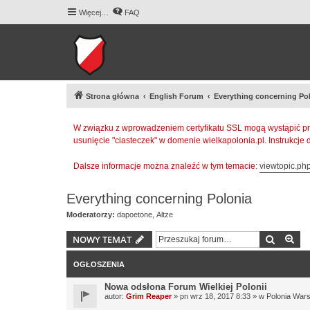
Więcej…
FAQ
Strona główna
English Forum
Everything concerning Po
W związku z wprowadzeniem certyfikatu SSL mogą wystąpić pr
usunięcie "ciasteczek" w domenie wielkapolonia.pl. Instrukcje
Dalsze informacje można znaleźć w tym temacie:
viewtopic.p
Everything concerning Polonia
Moderatorzy:
dapoetone
,
Altze
Szukaj
Wy
NOWY TEMAT
OGŁOSZENIA
Nowa odsłona Forum Wielkiej Polonii
autor:
Grim Reaper
» pn wrz 18, 2017 8:33 » w
Polonia War