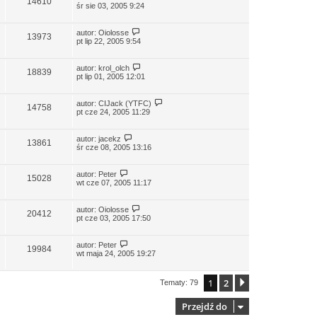
14610
śr sie 03, 2005 9:24
autor:
Oiolosse
13973
pt lip 22, 2005 9:54
autor:
krol_olch
18839
pt lip 01, 2005 12:01
autor:
CIJack (YTFC)
14758
pt cze 24, 2005 11:29
autor:
jacekz
13861
śr cze 08, 2005 13:16
autor:
Peter
15028
wt cze 07, 2005 11:17
autor:
Oiolosse
20412
pt cze 03, 2005 17:50
autor:
Peter
19984
wt maja 24, 2005 19:27
1
2
Następna
Tematy: 79
Przejdź do