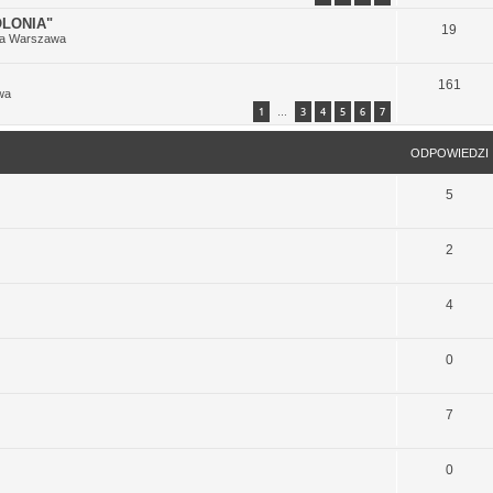
LONIA"
19
ia Warszawa
161
wa
1
3
4
5
6
7
…
ODPOWIEDZI
5
2
4
0
7
0