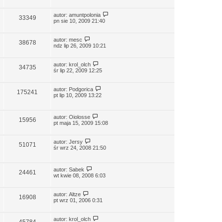
autor:
amuntpolonia
33349
pn sie 10, 2009 21:40
autor:
mesc
38678
ndz lip 26, 2009 10:21
autor:
krol_olch
34735
śr lip 22, 2009 12:25
autor:
Podgorica
175241
pt lip 10, 2009 13:22
autor:
Oiolosse
15956
pt maja 15, 2009 15:08
autor:
Jersy
51071
śr wrz 24, 2008 21:50
autor:
Sabek
24461
wt kwie 08, 2008 6:03
autor:
Altze
16908
pt wrz 01, 2006 0:31
autor:
krol_olch
45784