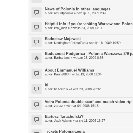
News of Polonia in other languages
autor:
amuntpolonia
» ndz lip 05, 2009 2:47
Helpful info if you're visiting Warsaw and Polon
autor:
krol_olch
» czw lip 23, 2009 14:11
Radosław Majewski
autor:
NottinghamForestFan
» sob lip 18, 2009 10:59
Buducnost Podgorica - Polonia Warszawa 2/9 ju
autor:
Barbarians
» wt cze 23, 2009 0:56
About Emmanuel Williams
autor:
Karina888
» wt lut 19, 2008 11:34
hi
autor:
bezerra
» wt wrz 23, 2008 20:32
Vetra Polonia double scarf and match video rip
autor:
zanaz
» wt mar 04, 2008 15:15
Bartosz Tarachulski?
autor:
Jack Adams
» pt sie 11, 2006 18:27
Tickets Polonia-Legia