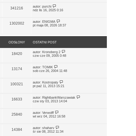
autor:
purchi
341216
ndz lis 16, 2025 0:16
autor:
ENIGMA
1302002
pt maja 08, 2026 18:37
ODSŁONY
OSTATNI POST
autor:
Kronoberg 2
18420
czw cze 09, 2005 0:48
autor:
TOMIK
13174
sob cze 26, 2004 11:48
autor:
Kostropaty
100321
pt paź 11, 2013 15:21
autor:
RightbankWarszawiak
16633
czw sty 03, 2013 14:04
autor:
Verwolff
25840
wt wrz 04, 2012 16:58
autor:
shaharv
14384
śr sie 08, 2012 11:34