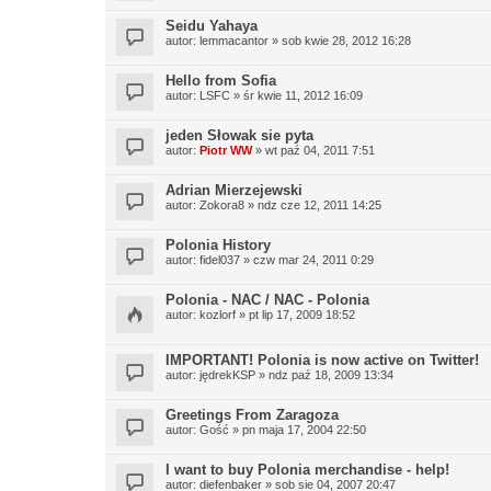
Seidu Yahaya
autor:
lemmacantor
» sob kwie 28, 2012 16:28
Hello from Sofia
autor:
LSFC
» śr kwie 11, 2012 16:09
jeden Słowak sie pyta
autor:
Piotr WW
» wt paź 04, 2011 7:51
Adrian Mierzejewski
autor:
Zokora8
» ndz cze 12, 2011 14:25
Polonia History
autor:
fidel037
» czw mar 24, 2011 0:29
Polonia - NAC / NAC - Polonia
autor:
kozlorf
» pt lip 17, 2009 18:52
IMPORTANT! Polonia is now active on Twitter!
autor:
jędrekKSP
» ndz paź 18, 2009 13:34
Greetings From Zaragoza
autor:
Gość
» pn maja 17, 2004 22:50
I want to buy Polonia merchandise - help!
autor:
diefenbaker
» sob sie 04, 2007 20:47