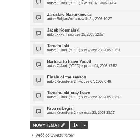
autor:
CIJack (YTFC)
» wt sie 02, 2005 14:04
Jaroslaw Mazurkiewicz
autor:
BelgianWolf
» czw lip 21, 2005 10:27
Jacek Kosmalski
autor:
xxxy
» sob cze 25, 2005 22:57
Tarachulski
autor:
CIJack (YTFC)
» czw cze 23, 2005 19:31
Bartosz to leave Yeovil
autor:
CIJack (YTFC)
» pt cze 03, 2005 17:52
Finals of the season
autor:
Kronoberg 2
» wt cze 07, 2005 0:49
Tarachulski may leave
autor:
CIJack (YTFC)
» czw cze 02, 2005 18:30
Krossa Legia!
autor:
Kronoberg 2
» pn maja 23, 2005 23:37
NOWY TEMAT
Wróć do wykazu forów