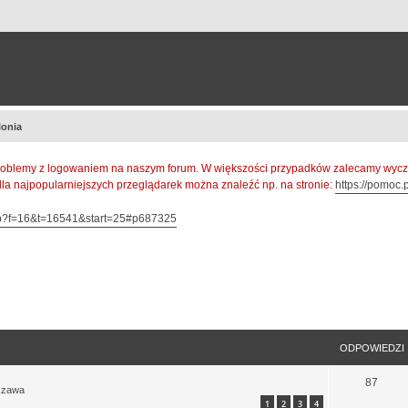
lonia
oblemy z logowaniem na naszym forum. W większości przypadków zalecamy wyczys
 dla najpopularniejszych przeglądarek można znaleźć np. na stronie:
https://pomoc.p
hp?f=16&t=16541&start=25#p687325
szukiwanie zaawansowane
ODPOWIEDZI
87
szawa
1
2
3
4