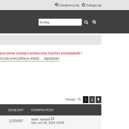
Zarejestruj się
Zaloguj się
Szukaj
Wyszukiwanie z
zczenie pamięci podręcznej (cache) przeglądarki i
oczta.onet.pl/baza-wiedz ... egladarki/
.
1
2
Następna
Tematy: 79
ODSŁONY
OSTATNI POST
autor:
eyraud
1225097
ndz cze 18, 2023 19:03