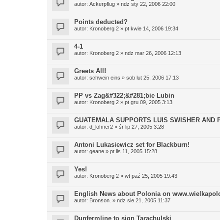
autor:
Ackerpflug
» ndz sty 22, 2006 22:00
Points deducted?
autor:
Kronoberg 2
» pt kwie 14, 2006 19:34
4-1
autor:
Kronoberg 2
» ndz mar 26, 2006 12:13
Greets All!
autor:
schwein eins
» sob lut 25, 2006 17:13
PP vs Zag&#322;&#281;bie Lubin
autor:
Kronoberg 2
» pt gru 09, 2005 3:13
GUATEMALA SUPPORTS LUIS SWISHER AND P
autor:
d_lohner2
» śr lip 27, 2005 3:28
Antoni Lukasiewicz set for Blackburn!
autor:
geane
» pt lis 11, 2005 15:28
Yes!
autor:
Kronoberg 2
» wt paź 25, 2005 19:43
English News about Polonia on www.wielkapolo
autor:
Bronson.
» ndz sie 21, 2005 11:37
Dunfermline to sign Tarachulski