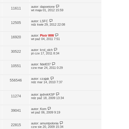
autor:
dapoetone
11611
wt maja 01, 2012 15:59
autor:
LSFC
12505
ndz kwie 29, 2012 22:08
autor:
Piotr WW
16920
wt paź 04, 2011 7:51
autor:
krol_olch
30522
pt cze 17, 2011 8:34
autor:
fidel037
10551
czw mar 24, 2011 0:29
autor:
czajak
556546
ndz mar 14, 2010 7:37
autor:
jędrekKSP
11274
ndz paź 18, 2009 13:34
autor:
Kom
39041
wt paź 06, 2009 9:19
autor:
amuntpolonia
22815
czw sie 20, 2009 15:34