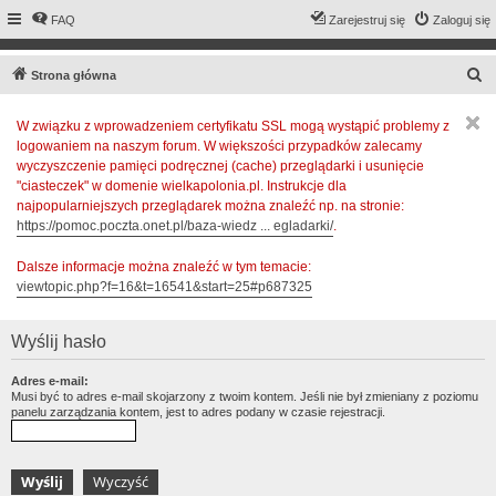
FAQ
Zarejestruj się
Zaloguj się
S
Strona główna
z
W związku z wprowadzeniem certyfikatu SSL mogą wystąpić problemy z
u
logowaniem na naszym forum. W większości przypadków zalecamy
k
wyczyszczenie pamięci podręcznej (cache) przeglądarki i usunięcie
a
"ciasteczek" w domenie wielkapolonia.pl. Instrukcje dla
najpopularniejszych przeglądarek można znaleźć np. na stronie:
j
https://pomoc.poczta.onet.pl/baza-wiedz ... egladarki/
.
Dalsze informacje można znaleźć w tym temacie:
viewtopic.php?f=16&t=16541&start=25#p687325
Wyślij hasło
Adres e-mail:
Musi być to adres e-mail skojarzony z twoim kontem. Jeśli nie był zmieniany z poziomu
panelu zarządzania kontem, jest to adres podany w czasie rejestracji.