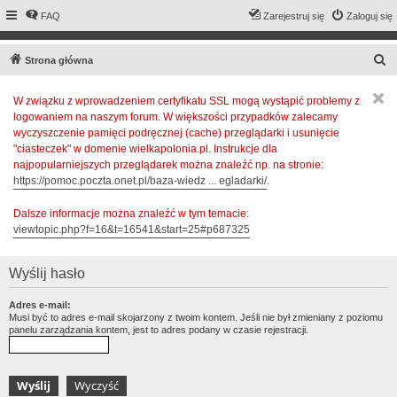
FAQ
Zarejestruj się
Zaloguj się
S
Strona główna
z
W związku z wprowadzeniem certyfikatu SSL mogą wystąpić problemy z
u
logowaniem na naszym forum. W większości przypadków zalecamy
k
wyczyszczenie pamięci podręcznej (cache) przeglądarki i usunięcie
a
"ciasteczek" w domenie wielkapolonia.pl. Instrukcje dla
najpopularniejszych przeglądarek można znaleźć np. na stronie:
j
https://pomoc.poczta.onet.pl/baza-wiedz ... egladarki/
.
Dalsze informacje można znaleźć w tym temacie:
viewtopic.php?f=16&t=16541&start=25#p687325
Wyślij hasło
Adres e-mail:
Musi być to adres e-mail skojarzony z twoim kontem. Jeśli nie był zmieniany z poziomu
panelu zarządzania kontem, jest to adres podany w czasie rejestracji.