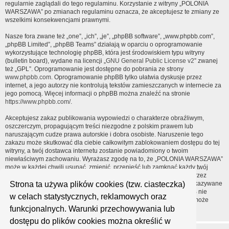
regularnie zaglądali do tego regulaminu. Korzystanie z witryny „POLONIA
WARSZAWA” po zmianach regulaminu oznacza, że akceptujesz te zmiany ze
wszelkimi konsekwencjami prawnymi.
Nasze fora zwane też „one”, „ich”, „je”, „phpBB software”, „www.phpbb.com”,
„phpBB Limited”, „phpBB Teams” działają w oparciu o oprogramowanie
wykorzystujące technologię phpBB, która jest środowiskiem typu witryny
(bulletin board), wydane na licencji „
GNU General Public License v2
” zwanej
też „GPL”. Oprogramowanie jest dostępne do pobrania ze strony
www.phpbb.com
. Oprogramowanie phpBB tylko ułatwia dyskusje przez
internet, a jego autorzy nie kontrolują tekstów zamieszczanych w internecie za
jego pomocą. Więcej informacji o phpBB można znaleźć na stronie
https://www.phpbb.com/
.
Akceptujesz zakaz publikowania wypowiedzi o charakterze obraźliwym,
oszczerczym, propagującym treści niezgodne z polskim prawem lub
naruszającym cudze prawa autorskie i dobra osobiste. Naruszenie tego
zakazu może skutkować dla ciebie całkowitym zablokowaniem dostępu do tej
witryny, a twój dostawca internetu zostanie powiadomiony o twoim
niewłaściwym zachowaniu. Wyrażasz zgodę na to, że „POLONIA WARSZAWA”
może w każdej chwili usunąć, zmienić, przenieść lub zamknąć każdy twój
temat, post. Wyrażasz zgodę na zapisywanie wszystkich podanych przez
Strona ta używa plików cookies (tzw. ciasteczka)
ciebie informacji w naszej bazie danych. Informacje te nie będą przekazywane
nikomu bez twojej zgody, ale ani „POLONIA WARSZAWA”, ani phpBB nie
w celach statystycznych, reklamowych oraz
ponosi odpowiedzialności za włamania do witryny, podczas których może
funkcjonalnych. Warunki przechowywania lub
dojść do kradzieży danych.
dostępu do plików cookies można określić w