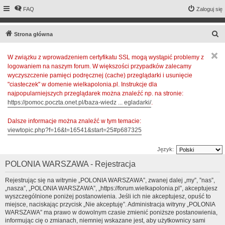
FAQ
Zaloguj się
S
Strona główna
z
W związku z wprowadzeniem certyfikatu SSL mogą wystąpić problemy z
u
logowaniem na naszym forum. W większości przypadków zalecamy
k
wyczyszczenie pamięci podręcznej (cache) przeglądarki i usunięcie
a
"ciasteczek" w domenie wielkapolonia.pl. Instrukcje dla
najpopularniejszych przeglądarek można znaleźć np. na stronie:
j
https://pomoc.poczta.onet.pl/baza-wiedz ... egladarki/
.
Dalsze informacje można znaleźć w tym temacie:
viewtopic.php?f=16&t=16541&start=25#p687325
Język:
POLONIA WARSZAWA - Rejestracja
Rejestrując się na witrynie „POLONIA WARSZAWA”, zwanej dalej „my”, ”nas”,
„nasza”, „POLONIA WARSZAWA”, „https://forum.wielkapolonia.pl”, akceptujesz
wyszczególnione poniżej postanowienia. Jeśli ich nie akceptujesz, opuść to
miejsce, naciskając przycisk „Nie akceptuję”. Administracja witryny „POLONIA
WARSZAWA” ma prawo w dowolnym czasie zmienić poniższe postanowienia,
informując cię o zmianach, niemniej wskazane jest, aby użytkownicy sami