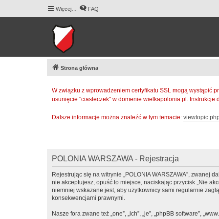
Więcej…
FAQ
Strona główna
W związku z wprowadzeniem certyfikatu SSL mogą wystąpić pr
usunięcie "ciasteczek" w domenie wielkapolonia.pl. Instrukcje
Dalsze informacje można znaleźć w tym temacie:
viewtopic.p
POLONIA WARSZAWA - Rejestracja
Rejestrując się na witrynie „POLONIA WARSZAWA”, zwanej dalej
nie akceptujesz, opuść to miejsce, naciskając przycisk „Nie
niemniej wskazane jest, aby użytkownicy sami regularnie zag
konsekwencjami prawnymi.
Nasze fora zwane też „one”, „ich”, „je”, „phpBB software”, „