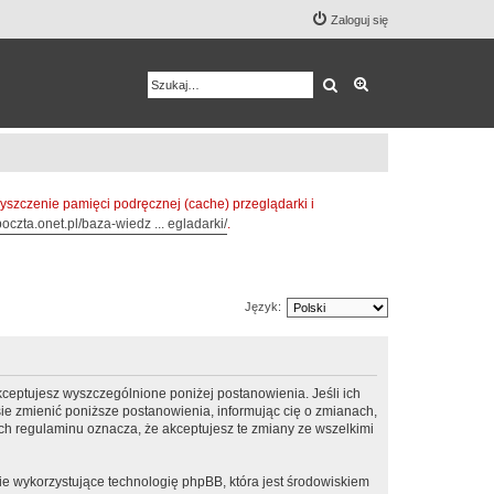
Zaloguj się
Szukaj
Wyszukiwanie z
zczenie pamięci podręcznej (cache) przeglądarki i
oczta.onet.pl/baza-wiedz ... egladarki/
.
Język:
ceptujesz wyszczególnione poniżej postanowienia. Jeśli ich
e zmienić poniższe postanowienia, informując cię o zmianach,
h regulaminu oznacza, że akceptujesz te zmiany ze wszelkimi
ie wykorzystujące technologię phpBB, która jest środowiskiem