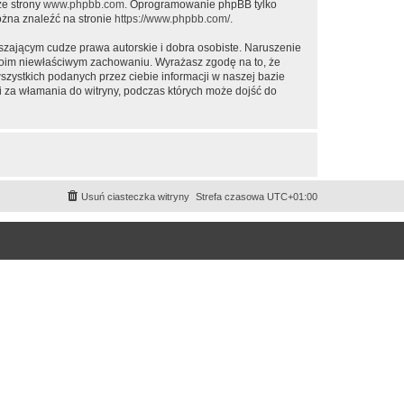
ze strony
www.phpbb.com
. Oprogramowanie phpBB tylko
ożna znaleźć na stronie
https://www.phpbb.com/
.
zającym cudze prawa autorskie i dobra osobiste. Naruszenie
twoim niewłaściwym zachowaniu. Wyrażasz zgodę na to, że
ystkich podanych przez ciebie informacji w naszej bazie
za włamania do witryny, podczas których może dojść do
Usuń ciasteczka witryny
Strefa czasowa
UTC+01:00