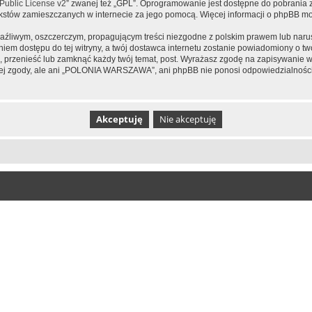
ublic License v2
” zwanej też „GPL”. Oprogramowanie jest dostępne do pobrania 
ą tekstów zamieszczanych w internecie za jego pomocą. Więcej informacji o phpBB m
aźliwym, oszczerczym, propagującym treści niezgodne z polskim prawem lub narus
iem dostępu do tej witryny, a twój dostawca internetu zostanie powiadomiony o 
zenieść lub zamknąć każdy twój temat, post. Wyrażasz zgodę na zapisywanie wsz
jej zgody, ale ani „POLONIA WARSZAWA”, ani phpBB nie ponosi odpowiedzialności 