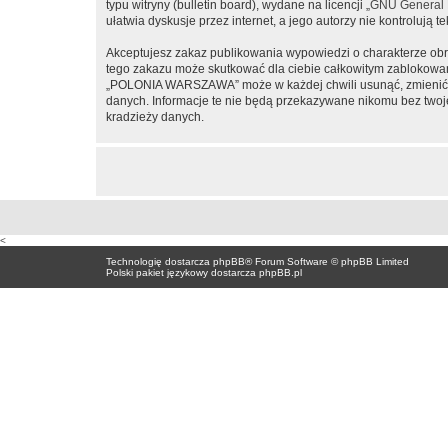
typu witryny (bulletin board), wydane na licencji „
GNU General P
ułatwia dyskusje przez internet, a jego autorzy nie kontroluj
Akceptujesz zakaz publikowania wypowiedzi o charakterze obr
tego zakazu może skutkować dla ciebie całkowitym zablokowan
„POLONIA WARSZAWA” może w każdej chwili usunąć, zmienić, pr
danych. Informacje te nie będą przekazywane nikomu bez two
kradzieży danych.
<
Technologię dostarcza
phpBB
® Forum Software © phpBB Limited
Polski pakiet językowy dostarcza
phpBB.pl