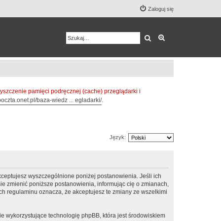
Zaloguj się
Szukaj
Wyszukiwanie z
zczenie pamięci podręcznej (cache) przeglądarki i
oczta.onet.pl/baza-wiedz ... egladarki/
.
Język:
ceptujesz wyszczególnione poniżej postanowienia. Jeśli ich
e zmienić poniższe postanowienia, informując cię o zmianach,
h regulaminu oznacza, że akceptujesz te zmiany ze wszelkimi
ie wykorzystujące technologię phpBB, która jest środowiskiem