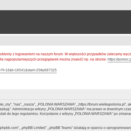
oblemy z logowaniem na naszym forum. W większości przypadków zalecamy wyczys
 dla najpopularniejszych przeglądarek można znaleźć np. na stronie:
https://pomoc.p
hp?f=16&t=16541&start=25#p687325
 „my”, ”nas”, „nasza”, „POLONIA WARSZAWA”, „https://forum.wielkapolonia.pl”, ak
 akceptuję”. Administracja witryny „POLONIA WARSZAWA” ma prawo w dowolnym czasi
lądali do tego regulaminu. Korzystanie z witryny „POLONIA WARSZAWA” po zmianac
www.phpbb.com”, „phpBB Limited”, „phpBB Teams” działają w oparciu o oprogramowan