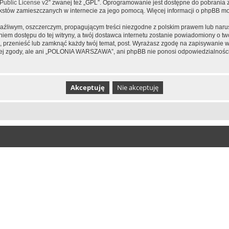
ublic License v2
” zwanej też „GPL”. Oprogramowanie jest dostępne do pobrania 
ą tekstów zamieszczanych w internecie za jego pomocą. Więcej informacji o phpBB m
aźliwym, oszczerczym, propagującym treści niezgodne z polskim prawem lub narus
iem dostępu do tej witryny, a twój dostawca internetu zostanie powiadomiony o 
zenieść lub zamknąć każdy twój temat, post. Wyrażasz zgodę na zapisywanie wsz
jej zgody, ale ani „POLONIA WARSZAWA”, ani phpBB nie ponosi odpowiedzialności 