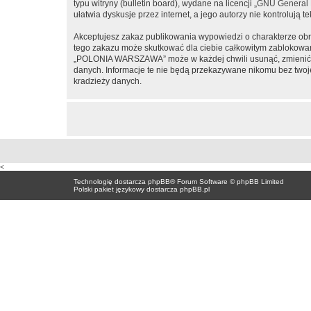
typu witryny (bulletin board), wydane na licencji „
GNU General P
ułatwia dyskusje przez internet, a jego autorzy nie kontroluj
Akceptujesz zakaz publikowania wypowiedzi o charakterze obr
tego zakazu może skutkować dla ciebie całkowitym zablokowan
„POLONIA WARSZAWA” może w każdej chwili usunąć, zmienić, pr
danych. Informacje te nie będą przekazywane nikomu bez two
kradzieży danych.
<
Technologię dostarcza
phpBB
® Forum Software © phpBB Limited
Polski pakiet językowy dostarcza
phpBB.pl