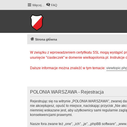
Więcej…
FAQ
Strona główna
W związku z wprowadzeniem certyfikatu SSL mogą wystąpić pr
usunięcie "ciasteczek" w domenie wielkapolonia.pl. Instrukcje
Dalsze informacje można znaleźć w tym temacie:
viewtopic.p
POLONIA WARSZAWA - Rejestracja
Rejestrując się na witrynie „POLONIA WARSZAWA”, zwanej dalej
nie akceptujesz, opuść to miejsce, naciskając przycisk „Nie
niemniej wskazane jest, aby użytkownicy sami regularnie zag
konsekwencjami prawnymi.
Nasze fora zwane też „one”, „ich”, „je”, „phpBB software”, „