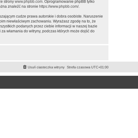
ze strony
www.phpbb.com
. Oprogramowanie phpBB tylko
ożna znaleźć na stronie
https://www.phpbb.com/
.
zającym cudze prawa autorskie i dobra osobiste. Naruszenie
twoim niewłaściwym zachowaniu. Wyrażasz zgodę na to, że
ystkich podanych przez ciebie informacji w naszej bazie
za włamania do witryny, podczas których może dojść do
Usuń ciasteczka witryny
Strefa czasowa
UTC+01:00