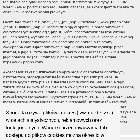
regularnie zaglądali do tego regulaminu. Korzystanie z witryny „POLONIA
WARSZAWA” po zmianach regulaminu oznacza, że akceptujesz te zmiany ze
wszelkimi konsekwencjami prawnymi.
Nasze fora zwane też „one”, „ich”, „je”, „phpBB software”, „www.phpbb.com”,
„phpBB Limited”, „phpBB Teams” działają w oparciu o oprogramowanie
wykorzystujące technologię phpBB, która jest środowiskiem typu witryny
(bulletin board), wydane na licencji „
GNU General Public License v2
” zwanej
też „GPL”. Oprogramowanie jest dostępne do pobrania ze strony
www.phpbb.com
. Oprogramowanie phpBB tylko ułatwia dyskusje przez
internet, a jego autorzy nie kontrolują tekstów zamieszczanych w internecie za
jego pomocą. Więcej informacji o phpBB można znaleźć na stronie
https://www.phpbb.com/
.
Akceptujesz zakaz publikowania wypowiedzi o charakterze obraźliwym,
oszczerczym, propagującym treści niezgodne z polskim prawem lub
naruszającym cudze prawa autorskie i dobra osobiste. Naruszenie tego
zakazu może skutkować dla ciebie całkowitym zablokowaniem dostępu do tej
witryny, a twój dostawca internetu zostanie powiadomiony o twoim
niewłaściwym zachowaniu. Wyrażasz zgodę na to, że „POLONIA WARSZAWA”
może w każdej chwili usunąć, zmienić, przenieść lub zamknąć każdy twój
temat, post. Wyrażasz zgodę na zapisywanie wszystkich podanych przez
Strona ta używa plików cookies (tzw. ciasteczka)
ciebie informacji w naszej bazie danych. Informacje te nie będą przekazywane
nikomu bez twojej zgody, ale ani „POLONIA WARSZAWA”, ani phpBB nie
w celach statystycznych, reklamowych oraz
ponosi odpowiedzialności za włamania do witryny, podczas których może
funkcjonalnych. Warunki przechowywania lub
dojść do kradzieży danych.
dostępu do plików cookies można określić w