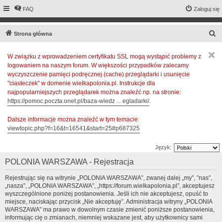
FAQ
Zaloguj się
S
Strona główna
z
W związku z wprowadzeniem certyfikatu SSL mogą wystąpić problemy z
u
logowaniem na naszym forum. W większości przypadków zalecamy
k
wyczyszczenie pamięci podręcznej (cache) przeglądarki i usunięcie
a
"ciasteczek" w domenie wielkapolonia.pl. Instrukcje dla
najpopularniejszych przeglądarek można znaleźć np. na stronie:
j
https://pomoc.poczta.onet.pl/baza-wiedz ... egladarki/
.
Dalsze informacje można znaleźć w tym temacie:
viewtopic.php?f=16&t=16541&start=25#p687325
Język:
POLONIA WARSZAWA - Rejestracja
Rejestrując się na witrynie „POLONIA WARSZAWA”, zwanej dalej „my”, ”nas”,
„nasza”, „POLONIA WARSZAWA”, „https://forum.wielkapolonia.pl”, akceptujesz
wyszczególnione poniżej postanowienia. Jeśli ich nie akceptujesz, opuść to
miejsce, naciskając przycisk „Nie akceptuję”. Administracja witryny „POLONIA
WARSZAWA” ma prawo w dowolnym czasie zmienić poniższe postanowienia,
informując cię o zmianach, niemniej wskazane jest, aby użytkownicy sami