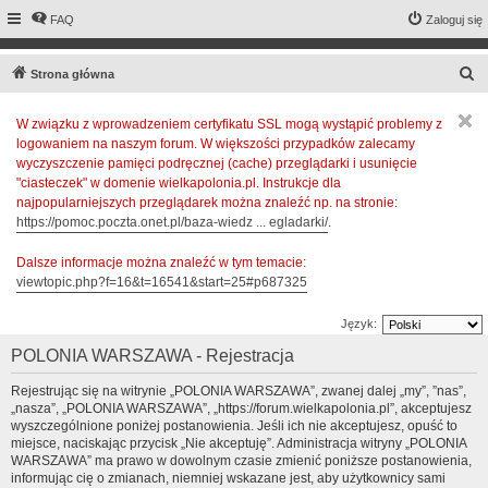
FAQ
Zaloguj się
S
Strona główna
z
W związku z wprowadzeniem certyfikatu SSL mogą wystąpić problemy z
u
logowaniem na naszym forum. W większości przypadków zalecamy
k
wyczyszczenie pamięci podręcznej (cache) przeglądarki i usunięcie
a
"ciasteczek" w domenie wielkapolonia.pl. Instrukcje dla
najpopularniejszych przeglądarek można znaleźć np. na stronie:
j
https://pomoc.poczta.onet.pl/baza-wiedz ... egladarki/
.
Dalsze informacje można znaleźć w tym temacie:
viewtopic.php?f=16&t=16541&start=25#p687325
Język:
POLONIA WARSZAWA - Rejestracja
Rejestrując się na witrynie „POLONIA WARSZAWA”, zwanej dalej „my”, ”nas”,
„nasza”, „POLONIA WARSZAWA”, „https://forum.wielkapolonia.pl”, akceptujesz
wyszczególnione poniżej postanowienia. Jeśli ich nie akceptujesz, opuść to
miejsce, naciskając przycisk „Nie akceptuję”. Administracja witryny „POLONIA
WARSZAWA” ma prawo w dowolnym czasie zmienić poniższe postanowienia,
informując cię o zmianach, niemniej wskazane jest, aby użytkownicy sami