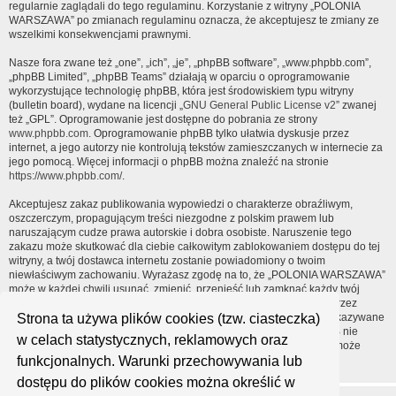
regularnie zaglądali do tego regulaminu. Korzystanie z witryny „POLONIA
WARSZAWA” po zmianach regulaminu oznacza, że akceptujesz te zmiany ze
wszelkimi konsekwencjami prawnymi.
Nasze fora zwane też „one”, „ich”, „je”, „phpBB software”, „www.phpbb.com”,
„phpBB Limited”, „phpBB Teams” działają w oparciu o oprogramowanie
wykorzystujące technologię phpBB, która jest środowiskiem typu witryny
(bulletin board), wydane na licencji „
GNU General Public License v2
” zwanej
też „GPL”. Oprogramowanie jest dostępne do pobrania ze strony
www.phpbb.com
. Oprogramowanie phpBB tylko ułatwia dyskusje przez
internet, a jego autorzy nie kontrolują tekstów zamieszczanych w internecie za
jego pomocą. Więcej informacji o phpBB można znaleźć na stronie
https://www.phpbb.com/
.
Akceptujesz zakaz publikowania wypowiedzi o charakterze obraźliwym,
oszczerczym, propagującym treści niezgodne z polskim prawem lub
naruszającym cudze prawa autorskie i dobra osobiste. Naruszenie tego
zakazu może skutkować dla ciebie całkowitym zablokowaniem dostępu do tej
witryny, a twój dostawca internetu zostanie powiadomiony o twoim
niewłaściwym zachowaniu. Wyrażasz zgodę na to, że „POLONIA WARSZAWA”
może w każdej chwili usunąć, zmienić, przenieść lub zamknąć każdy twój
temat, post. Wyrażasz zgodę na zapisywanie wszystkich podanych przez
Strona ta używa plików cookies (tzw. ciasteczka)
ciebie informacji w naszej bazie danych. Informacje te nie będą przekazywane
nikomu bez twojej zgody, ale ani „POLONIA WARSZAWA”, ani phpBB nie
w celach statystycznych, reklamowych oraz
ponosi odpowiedzialności za włamania do witryny, podczas których może
funkcjonalnych. Warunki przechowywania lub
dojść do kradzieży danych.
dostępu do plików cookies można określić w