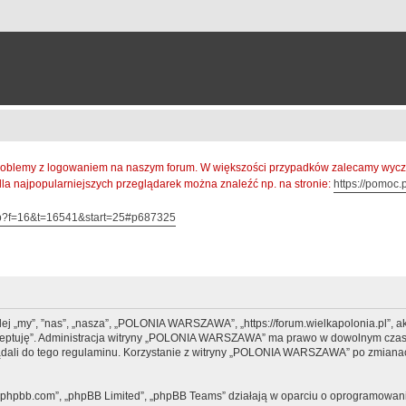
oblemy z logowaniem na naszym forum. W większości przypadków zalecamy wyczys
 dla najpopularniejszych przeglądarek można znaleźć np. na stronie:
https://pomoc.p
hp?f=16&t=16541&start=25#p687325
 „my”, ”nas”, „nasza”, „POLONIA WARSZAWA”, „https://forum.wielkapolonia.pl”, ak
 akceptuję”. Administracja witryny „POLONIA WARSZAWA” ma prawo w dowolnym czasi
lądali do tego regulaminu. Korzystanie z witryny „POLONIA WARSZAWA” po zmianac
www.phpbb.com”, „phpBB Limited”, „phpBB Teams” działają w oparciu o oprogramowan