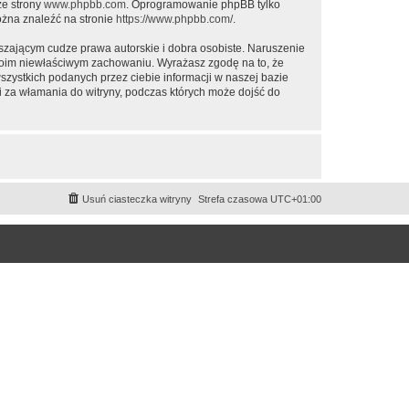
ze strony
www.phpbb.com
. Oprogramowanie phpBB tylko
ożna znaleźć na stronie
https://www.phpbb.com/
.
zającym cudze prawa autorskie i dobra osobiste. Naruszenie
twoim niewłaściwym zachowaniu. Wyrażasz zgodę na to, że
ystkich podanych przez ciebie informacji w naszej bazie
za włamania do witryny, podczas których może dojść do
Usuń ciasteczka witryny
Strefa czasowa
UTC+01:00