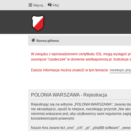
Więcej…
FAQ
Strona główna
W związku z wprowadzeniem certyfikatu SSL mogą wystąpić pr
usunięcie "ciasteczek" w domenie wielkapolonia.pl. Instrukcje
Dalsze informacje można znaleźć w tym temacie:
viewtopic.p
POLONIA WARSZAWA - Rejestracja
Rejestrując się na witrynie „POLONIA WARSZAWA”, zwanej dalej
nie akceptujesz, opuść to miejsce, naciskając przycisk „Nie
niemniej wskazane jest, aby użytkownicy sami regularnie zag
konsekwencjami prawnymi.
Nasze fora zwane też „one”, „ich”, „je”, „phpBB software”, „