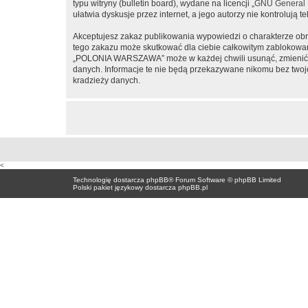
typu witryny (bulletin board), wydane na licencji „
GNU General P
ułatwia dyskusje przez internet, a jego autorzy nie kontroluj
Akceptujesz zakaz publikowania wypowiedzi o charakterze obr
tego zakazu może skutkować dla ciebie całkowitym zablokowan
„POLONIA WARSZAWA” może w każdej chwili usunąć, zmienić, pr
danych. Informacje te nie będą przekazywane nikomu bez two
kradzieży danych.
<
Technologię dostarcza
phpBB
® Forum Software © phpBB Limited
Polski pakiet językowy dostarcza
phpBB.pl