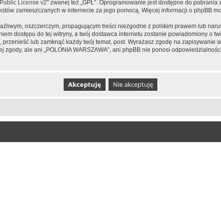
ublic License v2
” zwanej też „GPL”. Oprogramowanie jest dostępne do pobrania 
ą tekstów zamieszczanych w internecie za jego pomocą. Więcej informacji o phpBB m
aźliwym, oszczerczym, propagującym treści niezgodne z polskim prawem lub narus
iem dostępu do tej witryny, a twój dostawca internetu zostanie powiadomiony o 
zenieść lub zamknąć każdy twój temat, post. Wyrażasz zgodę na zapisywanie wsz
jej zgody, ale ani „POLONIA WARSZAWA”, ani phpBB nie ponosi odpowiedzialności 