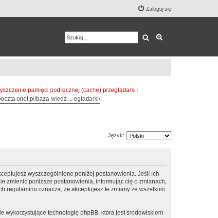
Zaloguj się
Szukaj
Wyszukiwanie z
zczenie pamięci podręcznej (cache) przeglądarki i
oczta.onet.pl/baza-wiedz ... egladarki/
.
Język:
ceptujesz wyszczególnione poniżej postanowienia. Jeśli ich
e zmienić poniższe postanowienia, informując cię o zmianach,
h regulaminu oznacza, że akceptujesz te zmiany ze wszelkimi
ie wykorzystujące technologię phpBB, która jest środowiskiem